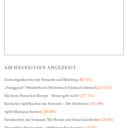
AM HÄUFIGSTEN ANGEZEIGT
Zwetschgenkuchen mit Streuseln und Mürbteig
(407.937)
„Fränggisch“-Werdderbuch (Wörterbuch Fränkisch-Deutsch)
(315.473)
Das beste Nussecken Rezept – Besser geht nicht!
(277.725)
Köstlicher Apfelkuchen mit Streuseln – Der Allerbeste!
(245.499)
Apfel Marzipan Kuchen
(180.899)
Fantakuchen mit Schmand. Mit Rezept und Fanta-Geschichte
(125.001)
Der perfekte Nusskuchen – Weltbester Nusskuchen
(119.265)