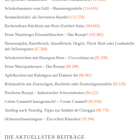
Schokobananen vom Grill – Bananengondeln
(114.416)
Semmelknödel- als Servietten-Knödel
(111.276)
Kichererbsen-Küchlein mit Rote-Zwiebel-Salat
(104.645)
Feine Nürnberger Elisenlebkuchen – Das Rezept!
(102.885)
Nierenzapfen, Kronfleisch, Saumfleisch, Onglet, Thick Skirt oder Lombatello
mit Selleriepüree
(97.566)
Schokotörtchen mit flüssigem Kern – Cioccolataccia
(91.259)
Feine Marzipankissen – Das Rezept
(88.298)
Apfelkuchen mit Rahmguss auf Elsässer Art
(86.991)
Rohrnudeln mit Zwetschgen, Buchteln oder Zwetschgennudeln
(85.129)
Porchetta Rezept – Italienischer Schweinbraten
(84.122)
Crème Caramell hausgemacht! – Creme Caramell
(82.616)
Ausflug nach Venedig. Tipps zur Anfahrt ab Chioggia
(80.770)
Ochsenschwanzragout – Ein echter Klassiker
(78.194)
DIE AKTUELLSTEN BEITRÄGE