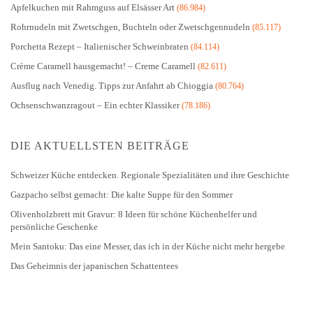
Apfelkuchen mit Rahmguss auf Elsässer Art
(86.984)
Rohrnudeln mit Zwetschgen, Buchteln oder Zwetschgennudeln
(85.117)
Porchetta Rezept – Italienischer Schweinbraten
(84.114)
Crème Caramell hausgemacht! – Creme Caramell
(82.611)
Ausflug nach Venedig. Tipps zur Anfahrt ab Chioggia
(80.764)
Ochsenschwanzragout – Ein echter Klassiker
(78.186)
DIE AKTUELLSTEN BEITRÄGE
Schweizer Küche entdecken. Regionale Spezialitäten und ihre Geschichte
Gazpacho selbst gemacht: Die kalte Suppe für den Sommer
Olivenholzbrett mit Gravur: 8 Ideen für schöne Küchenhelfer und
persönliche Geschenke
Mein Santoku: Das eine Messer, das ich in der Küche nicht mehr hergebe
Das Geheimnis der japanischen Schattentees