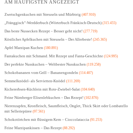
AM HÄUFIGSTEN ANGEZEIGT
Zwetschgenkuchen mit Streuseln und Mürbteig
(407.910)
„Fränggisch“-Werdderbuch (Wörterbuch Fränkisch-Deutsch)
(315.455)
Das beste Nussecken Rezept – Besser geht nicht!
(277.719)
Köstlicher Apfelkuchen mit Streuseln – Der Allerbeste!
(245.365)
Apfel Marzipan Kuchen
(180.891)
Fantakuchen mit Schmand. Mit Rezept und Fanta-Geschichte
(124.995)
Der perfekte Nusskuchen – Weltbester Nusskuchen
(119.258)
Schokobananen vom Grill – Bananengondeln
(114.407)
Semmelknödel- als Servietten-Knödel
(111.269)
Kichererbsen-Küchlein mit Rote-Zwiebel-Salat
(104.640)
Feine Nürnberger Elisenlebkuchen – Das Rezept!
(102.876)
Nierenzapfen, Kronfleisch, Saumfleisch, Onglet, Thick Skirt oder Lombatello
mit Selleriepüree
(97.561)
Schokotörtchen mit flüssigem Kern – Cioccolataccia
(91.253)
Feine Marzipankissen – Das Rezept
(88.292)