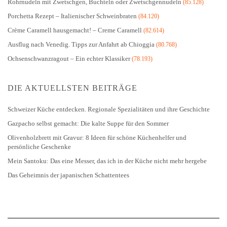
Rohrnudeln mit Zwetschgen, Buchteln oder Zwetschgennudeln
(85.128)
Porchetta Rezept – Italienischer Schweinbraten
(84.120)
Crème Caramell hausgemacht! – Creme Caramell
(82.614)
Ausflug nach Venedig. Tipps zur Anfahrt ab Chioggia
(80.768)
Ochsenschwanzragout – Ein echter Klassiker
(78.193)
DIE AKTUELLSTEN BEITRÄGE
Schweizer Küche entdecken. Regionale Spezialitäten und ihre Geschichte
Gazpacho selbst gemacht: Die kalte Suppe für den Sommer
Olivenholzbrett mit Gravur: 8 Ideen für schöne Küchenhelfer und
persönliche Geschenke
Mein Santoku: Das eine Messer, das ich in der Küche nicht mehr hergebe
Das Geheimnis der japanischen Schattentees