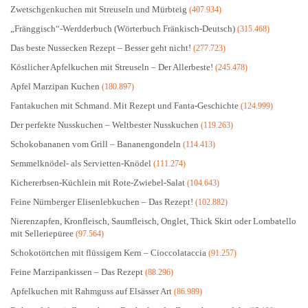
Zwetschgenkuchen mit Streuseln und Mürbteig
(407.934)
„Fränggisch“-Werdderbuch (Wörterbuch Fränkisch-Deutsch)
(315.468)
Das beste Nussecken Rezept – Besser geht nicht!
(277.723)
Köstlicher Apfelkuchen mit Streuseln – Der Allerbeste!
(245.478)
Apfel Marzipan Kuchen
(180.897)
Fantakuchen mit Schmand. Mit Rezept und Fanta-Geschichte
(124.999)
Der perfekte Nusskuchen – Weltbester Nusskuchen
(119.263)
Schokobananen vom Grill – Bananengondeln
(114.413)
Semmelknödel- als Servietten-Knödel
(111.274)
Kichererbsen-Küchlein mit Rote-Zwiebel-Salat
(104.643)
Feine Nürnberger Elisenlebkuchen – Das Rezept!
(102.882)
Nierenzapfen, Kronfleisch, Saumfleisch, Onglet, Thick Skirt oder Lombatello
mit Selleriepüree
(97.564)
Schokotörtchen mit flüssigem Kern – Cioccolataccia
(91.257)
Feine Marzipankissen – Das Rezept
(88.296)
Apfelkuchen mit Rahmguss auf Elsässer Art
(86.989)