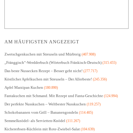
AM HÄUFIGSTEN ANGEZEIGT
Zwetschgenkuchen mit Streuseln und Mürbteig
(407.908)
„Fränggisch“-Werdderbuch (Wörterbuch Fränkisch-Deutsch)
(315.455)
Das beste Nussecken Rezept – Besser geht nicht!
(277.717)
Köstlicher Apfelkuchen mit Streuseln – Der Allerbeste!
(245.356)
Apfel Marzipan Kuchen
(180.890)
Fantakuchen mit Schmand. Mit Rezept und Fanta-Geschichte
(124.994)
Der perfekte Nusskuchen – Weltbester Nusskuchen
(119.257)
Schokobananen vom Grill – Bananengondeln
(114.405)
Semmelknödel- als Servietten-Knödel
(111.267)
Kichererbsen-Küchlein mit Rote-Zwiebel-Salat
(104.639)