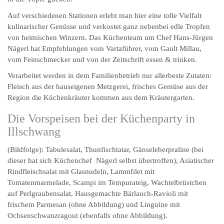
Auf verschiedenen Stationen erlebt man hier eine tolle Vielfalt
kulinarischer Genüsse und verkostet ganz nebenbei edle Tropfen
von heimischen Winzern. Das Küchenteam um Chef Hans-Jürgen
Nägerl hat Empfehlungen vom Vartaführer, vom Gault Millau,
vom Feinschmecker und von der Zeitschrift essen & trinken.
Verarbeitet werden in dem Familienbetrieb nur allerbeste Zutaten:
Fleisch aus der hauseigenen Metzgerei, frisches Gemüse aus der
Region die Küchenkräuter kommen aus dem Kräutergarten.
Die Vorspeisen bei der Küchenparty in
Illschwang
(Bildfolge): Tabulesalat, Thunfischtatar, Gänseleberpraline (bei
dieser hat sich Küchenchef Nägerl selbst übertroffen), Asiatischer
Rindfleischsalat mit Glasnudeln, Lammfilet mit
Tomatenmarmelade, Scampi im Tempurateig, Wachtelbrüstchen
auf Perlgraubensalat, Hausgemachte Bärlauch-Ravioli mit
frischem Parmesan (ohne Abbildung) und Linguine mit
Ochsenschwanzragout (ebenfalls ohne Abbildung).