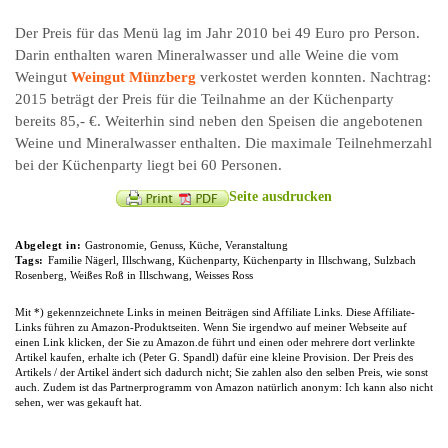
Der Preis für das Menü lag im Jahr 2010 bei 49 Euro pro Person.
Darin enthalten waren Mineralwasser und alle Weine die vom
Weingut
Weingut Münzberg
verkostet werden konnten. Nachtrag:
2015 beträgt der Preis für die Teilnahme an der Küchenparty
bereits 85,- €. Weiterhin sind neben den Speisen die angebotenen
Weine und Mineralwasser enthalten. Die maximale Teilnehmerzahl
bei der Küchenparty liegt bei 60 Personen.
Seite ausdrucken
Abgelegt in:
Gastronomie
,
Genuss
,
Küche
,
Veranstaltung
Tags:
Familie Nägerl
,
Illschwang
,
Küchenparty
,
Küchenparty in Illschwang
,
Sulzbach
Rosenberg
,
Weißes Roß in Illschwang
,
Weisses Ross
Mit *) gekennzeichnete Links in meinen Beiträgen sind Affiliate Links. Diese Affiliate-
Links führen zu Amazon-Produktseiten. Wenn Sie irgendwo auf meiner Webseite auf
einen Link klicken, der Sie zu Amazon.de führt und einen oder mehrere dort verlinkte
Artikel kaufen, erhalte ich (Peter G. Spandl) dafür eine kleine Provision. Der Preis des
Artikels / der Artikel ändert sich dadurch nicht; Sie zahlen also den selben Preis, wie sonst
auch. Zudem ist das Partnerprogramm von Amazon natürlich anonym: Ich kann also nicht
sehen, wer was gekauft hat.