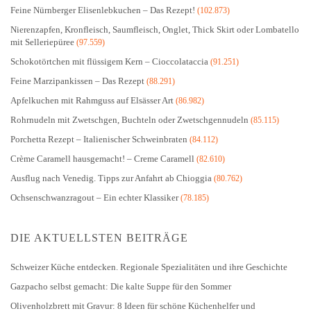
Feine Nürnberger Elisenlebkuchen – Das Rezept!
(102.873)
Nierenzapfen, Kronfleisch, Saumfleisch, Onglet, Thick Skirt oder Lombatello
mit Selleriepüree
(97.559)
Schokotörtchen mit flüssigem Kern – Cioccolataccia
(91.251)
Feine Marzipankissen – Das Rezept
(88.291)
Apfelkuchen mit Rahmguss auf Elsässer Art
(86.982)
Rohrnudeln mit Zwetschgen, Buchteln oder Zwetschgennudeln
(85.115)
Porchetta Rezept – Italienischer Schweinbraten
(84.112)
Crème Caramell hausgemacht! – Creme Caramell
(82.610)
Ausflug nach Venedig. Tipps zur Anfahrt ab Chioggia
(80.762)
Ochsenschwanzragout – Ein echter Klassiker
(78.185)
DIE AKTUELLSTEN BEITRÄGE
Schweizer Küche entdecken. Regionale Spezialitäten und ihre Geschichte
Gazpacho selbst gemacht: Die kalte Suppe für den Sommer
Olivenholzbrett mit Gravur: 8 Ideen für schöne Küchenhelfer und