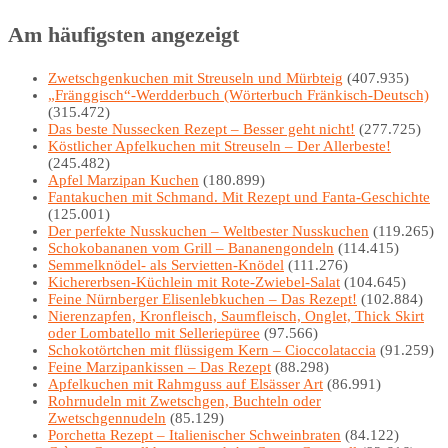
Am häufigsten angezeigt
Zwetschgenkuchen mit Streuseln und Mürbteig
(407.935)
„Fränggisch“-Werdderbuch (Wörterbuch Fränkisch-Deutsch)
(315.472)
Das beste Nussecken Rezept – Besser geht nicht!
(277.725)
Köstlicher Apfelkuchen mit Streuseln – Der Allerbeste!
(245.482)
Apfel Marzipan Kuchen
(180.899)
Fantakuchen mit Schmand. Mit Rezept und Fanta-Geschichte
(125.001)
Der perfekte Nusskuchen – Weltbester Nusskuchen
(119.265)
Schokobananen vom Grill – Bananengondeln
(114.415)
Semmelknödel- als Servietten-Knödel
(111.276)
Kichererbsen-Küchlein mit Rote-Zwiebel-Salat
(104.645)
Feine Nürnberger Elisenlebkuchen – Das Rezept!
(102.884)
Nierenzapfen, Kronfleisch, Saumfleisch, Onglet, Thick Skirt
oder Lombatello mit Selleriepüree
(97.566)
Schokotörtchen mit flüssigem Kern – Cioccolataccia
(91.259)
Feine Marzipankissen – Das Rezept
(88.298)
Apfelkuchen mit Rahmguss auf Elsässer Art
(86.991)
Rohrnudeln mit Zwetschgen, Buchteln oder
Zwetschgennudeln
(85.129)
Porchetta Rezept – Italienischer Schweinbraten
(84.122)