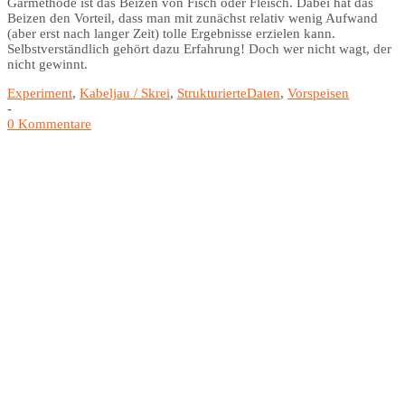
Garmethode ist das Beizen von Fisch oder Fleisch. Dabei hat das
Beizen den Vorteil, dass man mit zunächst relativ wenig Aufwand
(aber erst nach langer Zeit) tolle Ergebnisse erzielen kann.
Selbstverständlich gehört dazu Erfahrung! Doch wer nicht wagt, der
nicht gewinnt.
Experiment
,
Kabeljau / Skrei
,
StrukturierteDaten
,
Vorspeisen
-
0 Kommentare