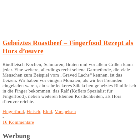
Gebeiztes Roastbeef – Fingerfood Rezept als
Hors d’œuvre
Rindfleisch Kochen, Schmoren, Braten und vor allem Grillen kann
jeder. Eine weitere, allerdings recht seltene Garmethode, die viele
Menschen zum Beispiel vom „Graved Lachs“ kennen, ist das
Beizen. Wir haben vor einigen Monaten, als wir bei Freunden
eingeladen waren, ein sehr leckeres Stückchen gebeiztes Rindfleisch
in die Finger bekommen, das Ralf (Koflers Spezialist für
Fingerfood), neben weiteren kleinen Köstlichkeiten, als Hors
d’œuvre reichte.
Fingerfood
,
Fleisch
,
Rind
,
Vorspeisen
-
16 Kommentare
Werbung