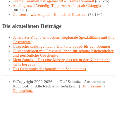
Crème Caramell hausgemacht! – Creme Caramell
(82.616)
Ausflug nach Venedig. Tipps zur Anfahrt ab Chioggia
(80.770)
Ochsenschwanzragout – Ein echter Klassiker
(78.194)
Die aktuellsten Beiträge
Schweizer Küche entdecken. Regionale Spezialitäten und ihre
Geschichte
Gazpacho selbst gemacht: Die kalte Suppe für den Sommer
Olivenholzbrett mit Gravur: 8 Ideen für schöne Küchenhelfer
und persönliche Geschenke
Mein Santoku: Das eine Messer, das ich in der Küche nicht
mehr hergebe
Das Geheimnis der japanischen Schattentees
© Copyright 2009-2026 | Olaf Schmitz - Aus meinem
Kochtopf | Alle Rechte vorbehalten. |
Impressum
|
Datenschutz