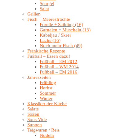
Spargel
Salat
Grillen
Fisch + Meeresfrüchte
Forelle + Saibling (16)
Garnelen + Muscheln (13)
Kabeljau / Skrei
Lachs (16)
Noch mehr Fisch (49)
Fränkische Rezepte
Fußball – Essen dazu!
Fußball – EM 2012
Fußball – WM 2014
Fußball – EM 2016
Jahreszeiten
Frühling
Herbst
Sommer
Winter
Klassiker der Küche
Salate
Soßen
Sous Vide
Suppen
Teigwaren / Reis
Nudeln