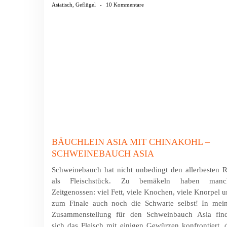
Asiatisch
,
Geflügel
-
10 Kommentare
BÄUCHLEIN ASIA MIT CHINAKOHL –
SCHWEINEBAUCH ASIA
Schweinebauch hat nicht unbedingt den allerbesten 
als Fleischstück. Zu bemäkeln haben manc
Zeitgenossen: viel Fett, viele Knochen, viele Knorpel 
zum Finale auch noch die Schwarte selbst! In mein
Zusammenstellung für den Schweinbauch Asia find
sich das Fleisch mit einigen Gewürzen kon­fron­tiert, 