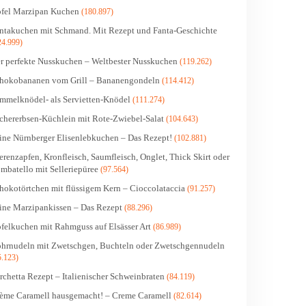
fel Marzipan Kuchen
(180.897)
ntakuchen mit Schmand. Mit Rezept und Fanta-Geschichte
24.999)
r perfekte Nusskuchen – Weltbester Nusskuchen
(119.262)
hokobananen vom Grill – Bananengondeln
(114.412)
mmelknödel- als Servietten-Knödel
(111.274)
chererbsen-Küchlein mit Rote-Zwiebel-Salat
(104.643)
ine Nürnberger Elisenlebkuchen – Das Rezept!
(102.881)
erenzapfen, Kronfleisch, Saumfleisch, Onglet, Thick Skirt oder
mbatello mit Selleriepüree
(97.564)
hokotörtchen mit flüssigem Kern – Cioccolataccia
(91.257)
ine Marzipankissen – Das Rezept
(88.296)
felkuchen mit Rahmguss auf Elsässer Art
(86.989)
hrnudeln mit Zwetschgen, Buchteln oder Zwetschgennudeln
5.123)
rchetta Rezept – Italienischer Schweinbraten
(84.119)
ème Caramell hausgemacht! – Creme Caramell
(82.614)