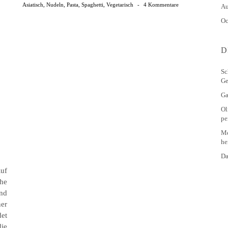
Asiatisch
,
Nudeln
,
Pasta
,
Spaghetti
,
Vegetarisch
-
4 Kommentare
Au
Oc
D
Sc
Ge
Ga
Ol
pe
Me
he
Da
Ruf
he
und
er
et
die