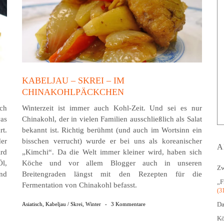
KABELJAU – SKREI – IM
CHINAKOHLPÄCKCHEN
ch
Winterzeit ist immer auch Kohl-Zeit. Und sei es nur
was
Chinakohl, der in vielen Familien ausschließlich als Salat
rt.
bekannt ist. Richtig berühmt (und auch im Wortsinn ein
der
bisschen verrucht) wurde er bei uns als koreanischer
A
ird
„Kimchi“. Da die Welt immer kleiner wird, haben sich
Öl,
Köche und vor allem Blogger auch in unseren
Zw
nd
Breitengraden längst mit den Rezepten für die
„F
Fermentation von Chinakohl befasst.
(3
Da
Asiatisch
,
Kabeljau / Skrei
,
Winter
-
3 Kommentare
Kö