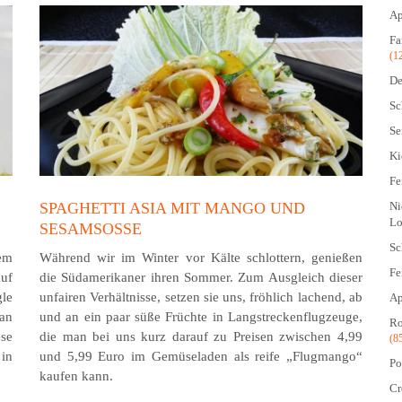
Ap
Fa
(1
De
Sc
Se
Ki
Fe
SPAGHETTI ASIA MIT MANGO UND
Ni
Lo
SESAMSOSSE
Sc
em
Während wir im Winter vor Kälte schlottern, genießen
Fe
uf
die Südamerikaner ihren Sommer. Zum Ausgleich dieser
le
unfairen Verhältnisse, setzen sie uns, fröhlich lachend, ab
Ap
an
und an ein paar süße Früchte in Langstreckenflugzeuge,
Ro
se
die man bei uns kurz darauf zu Preisen zwischen 4,99
(8
 in
und 5,99 Euro im Gemüseladen als reife „Flugmango“
Po
kaufen kann.
Cr