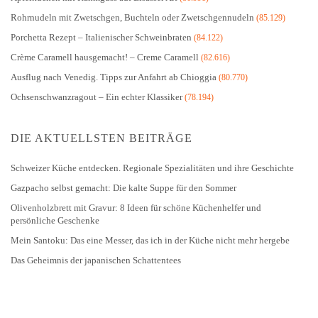
Rohrnudeln mit Zwetschgen, Buchteln oder Zwetschgennudeln
(85.129)
Porchetta Rezept – Italienischer Schweinbraten
(84.122)
Crème Caramell hausgemacht! – Creme Caramell
(82.616)
Ausflug nach Venedig. Tipps zur Anfahrt ab Chioggia
(80.770)
Ochsenschwanzragout – Ein echter Klassiker
(78.194)
DIE AKTUELLSTEN BEITRÄGE
Schweizer Küche entdecken. Regionale Spezialitäten und ihre Geschichte
Gazpacho selbst gemacht: Die kalte Suppe für den Sommer
Olivenholzbrett mit Gravur: 8 Ideen für schöne Küchenhelfer und
persönliche Geschenke
Mein Santoku: Das eine Messer, das ich in der Küche nicht mehr hergebe
Das Geheimnis der japanischen Schattentees