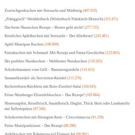
Zwetschgenkuchen mit Streuseln und Mürbteig
(407.935)
„Fränggisch“-Werdderbuch (Wörterbuch Fränkisch-Deutsch)
(315.471)
Das beste Nussecken Rezept – Besser geht nicht!
(277.725)
Köstlicher Apfelkuchen mit Streuseln – Der Allerbeste!
(245.481)
Apfel Marzipan Kuchen
(180.899)
Fantakuchen mit Schmand. Mit Rezept und Fanta-Geschichte
(125.001)
Der perfekte Nusskuchen – Weltbester Nusskuchen
(119.265)
Schokobananen vom Grill – Bananengondeln
(114.415)
Semmelknödel- als Servietten-Knödel
(111.276)
Kichererbsen-Küchlein mit Rote-Zwiebel-Salat
(104.645)
Feine Nürnberger Elisenlebkuchen – Das Rezept!
(102.884)
Nierenzapfen, Kronfleisch, Saumfleisch, Onglet, Thick Skirt oder Lombatello
mit Selleriepüree
(97.566)
Schokotörtchen mit flüssigem Kern – Cioccolataccia
(91.259)
Feine Marzipankissen – Das Rezept
(88.298)
Apfelkuchen mit Rahmguss auf Elsässer Art
(86.991)