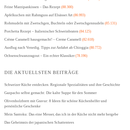
Feine Marzipankissen – Das Rezept
(88.300)
Apfelkuchen mit Rahmguss auf Elsässer Art
(86.993)
Rohrnudeln mit Zwetschgen, Buchteln oder Zwetschgennudeln
(85.131)
Porchetta Rezept – Italienischer Schweinbraten
(84.125)
Crème Caramell hausgemacht! – Creme Caramell
(82.618)
Ausflug nach Venedig. Tipps zur Anfahrt ab Chioggia
(80.772)
Ochsenschwanzragout – Ein echter Klassiker
(78.196)
DIE AKTUELLSTEN BEITRÄGE
Schweizer Küche entdecken. Regionale Spezialitäten und ihre Geschichte
Gazpacho selbst gemacht: Die kalte Suppe für den Sommer
Olivenholzbrett mit Gravur: 8 Ideen für schöne Küchenhelfer und
persönliche Geschenke
Mein Santoku: Das eine Messer, das ich in der Küche nicht mehr hergebe
Das Geheimnis der japanischen Schattentees