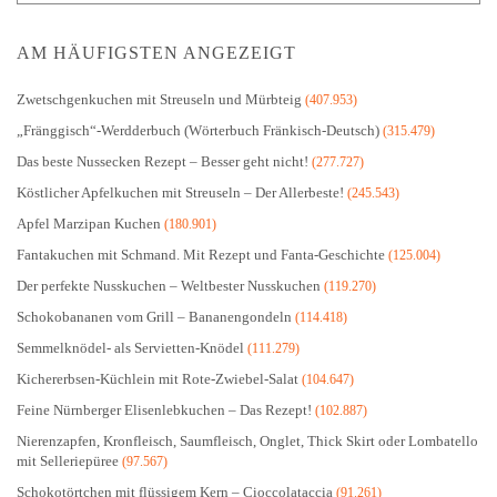
AM HÄUFIGSTEN ANGEZEIGT
Zwetschgenkuchen mit Streuseln und Mürbteig
(407.953)
„Fränggisch“-Werdderbuch (Wörterbuch Fränkisch-Deutsch)
(315.479)
Das beste Nussecken Rezept – Besser geht nicht!
(277.727)
Köstlicher Apfelkuchen mit Streuseln – Der Allerbeste!
(245.543)
Apfel Marzipan Kuchen
(180.901)
Fantakuchen mit Schmand. Mit Rezept und Fanta-Geschichte
(125.004)
Der perfekte Nusskuchen – Weltbester Nusskuchen
(119.270)
Schokobananen vom Grill – Bananengondeln
(114.418)
Semmelknödel- als Servietten-Knödel
(111.279)
Kichererbsen-Küchlein mit Rote-Zwiebel-Salat
(104.647)
Feine Nürnberger Elisenlebkuchen – Das Rezept!
(102.887)
Nierenzapfen, Kronfleisch, Saumfleisch, Onglet, Thick Skirt oder Lombatello
mit Selleriepüree
(97.567)
Schokotörtchen mit flüssigem Kern – Cioccolataccia
(91.261)