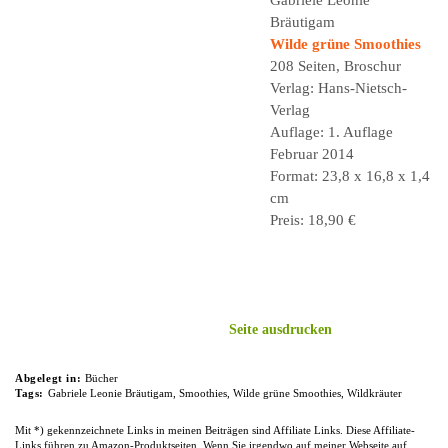
Gabriele Leonie
Bräutigam
Wilde grüne Smoothies
208 Seiten, Broschur
Verlag: Hans-Nietsch-
Verlag
Auflage: 1. Auflage
Februar 2014
Format: 23,8 x 16,8 x 1,4
cm
Preis: 18,90 €
Seite ausdrucken
Abgelegt in:
Bücher
Tags:
Gabriele Leonie Bräutigam
,
Smoothies
,
Wilde grüne Smoothies
,
Wildkräuter
Mit *) gekennzeichnete Links in meinen Beiträgen sind Affiliate Links. Diese Affiliate-
Links führen zu Amazon-Produktseiten. Wenn Sie irgendwo auf meiner Webseite auf