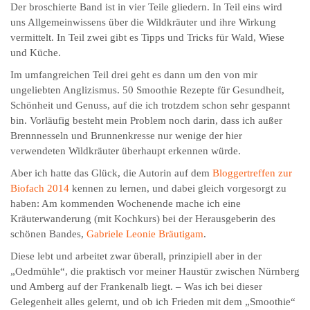
Der broschierte Band ist in vier Teile gliedern. In Teil eins wird
uns Allgemeinwissens über die Wildkräuter und ihre Wirkung
vermittelt. In Teil zwei gibt es Tipps und Tricks für Wald, Wiese
und Küche.
Im umfangreichen Teil drei geht es dann um den von mir
ungeliebten Anglizismus. 50 Smoothie Rezepte für Gesundheit,
Schönheit und Genuss, auf die ich trotzdem schon sehr gespannt
bin. Vorläufig besteht mein Problem noch darin, dass ich außer
Brennnesseln und Brunnenkresse nur wenige der hier
verwendeten Wildkräuter überhaupt erkennen würde.
Aber ich hatte das Glück, die Autorin auf dem
Bloggertreffen zur
Biofach 2014
kennen zu lernen, und dabei gleich vorgesorgt zu
haben: Am kommenden Wochenende mache ich eine
Kräuterwanderung (mit Kochkurs) bei der Herausgeberin des
schönen Bandes,
Gabriele Leonie Bräutigam
.
Diese lebt und arbeitet zwar überall, prinzipiell aber in der
„Oedmühle“, die praktisch vor meiner Haustür zwischen Nürnberg
und Amberg auf der Frankenalb liegt. – Was ich bei dieser
Gelegenheit alles gelernt, und ob ich Frieden mit dem „Smoothie“