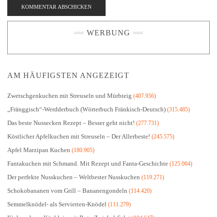
WERBUNG
AM HÄUFIGSTEN ANGEZEIGT
Zwetschgenkuchen mit Streuseln und Mürbteig
(407.956)
„Fränggisch“-Werdderbuch (Wörterbuch Fränkisch-Deutsch)
(315.485)
Das beste Nussecken Rezept – Besser geht nicht!
(277.731)
Köstlicher Apfelkuchen mit Streuseln – Der Allerbeste!
(245.575)
Apfel Marzipan Kuchen
(180.905)
Fantakuchen mit Schmand. Mit Rezept und Fanta-Geschichte
(125.004)
Der perfekte Nusskuchen – Weltbester Nusskuchen
(119.271)
Schokobananen vom Grill – Bananengondeln
(114.420)
Semmelknödel- als Servietten-Knödel
(111.279)