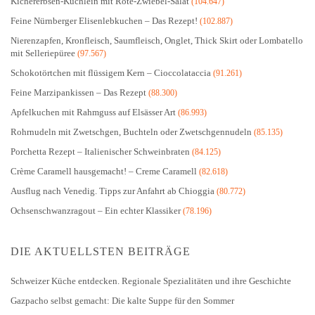
Kichererbsen-Küchlein mit Rote-Zwiebel-Salat
(104.647)
Feine Nürnberger Elisenlebkuchen – Das Rezept!
(102.887)
Nierenzapfen, Kronfleisch, Saumfleisch, Onglet, Thick Skirt oder Lombatello
mit Selleriepüree
(97.567)
Schokotörtchen mit flüssigem Kern – Cioccolataccia
(91.261)
Feine Marzipankissen – Das Rezept
(88.300)
Apfelkuchen mit Rahmguss auf Elsässer Art
(86.993)
Rohrnudeln mit Zwetschgen, Buchteln oder Zwetschgennudeln
(85.135)
Porchetta Rezept – Italienischer Schweinbraten
(84.125)
Crème Caramell hausgemacht! – Creme Caramell
(82.618)
Ausflug nach Venedig. Tipps zur Anfahrt ab Chioggia
(80.772)
Ochsenschwanzragout – Ein echter Klassiker
(78.196)
DIE AKTUELLSTEN BEITRÄGE
Schweizer Küche entdecken. Regionale Spezialitäten und ihre Geschichte
Gazpacho selbst gemacht: Die kalte Suppe für den Sommer