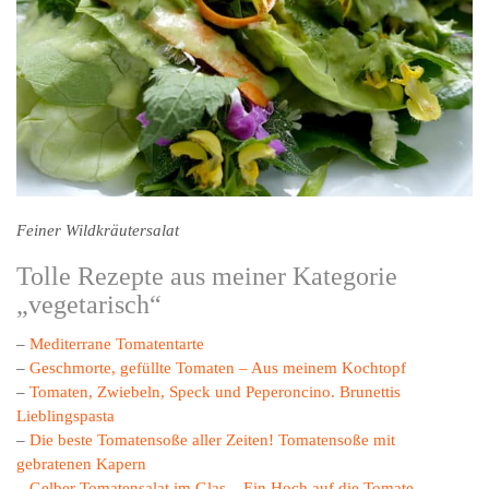
Feiner Wildkräutersalat
Tolle Rezepte aus meiner Kategorie
„vegetarisch“
–
Mediterrane Tomatentarte
–
Geschmorte, gefüllte Tomaten – Aus meinem Kochtopf
–
Tomaten, Zwiebeln, Speck und Peperoncino. Brunettis
Lieblingspasta
–
Die beste Tomatensoße aller Zeiten! Tomatensoße mit
gebratenen Kapern
–
Gelber Tomatensalat im Glas – Ein Hoch auf die Tomate