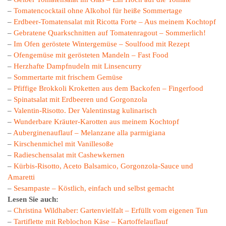
–
Tomatencocktail ohne Alkohol für heiße Sommertage
–
Erdbeer-Tomatensalat mit Ricotta Forte – Aus meinem Kochtopf
–
Gebratene Quarkschnitten auf Tomatenragout – Sommerlich!
–
Im Ofen geröstete Wintergemüse – Soulfood mit Rezept
–
Ofengemüse mit gerösteten Mandeln – Fast Food
–
Herzhafte Dampfnudeln mit Linsencurry
–
Sommertarte mit frischem Gemüse
–
Pfiffige Brokkoli Kroketten aus dem Backofen – Fingerfood
–
Spinatsalat mit Erdbeeren und Gorgonzola
–
Valentin-Risotto. Der Valentinstag kulinarisch
–
Wunderbare Kräuter-Karotten aus meinem Kochtopf
–
Auberginenauflauf – Melanzane alla parmigiana
–
Kirschenmichel mit Vanillesoße
–
Radieschensalat mit Cashewkernen
–
Kürbis-Risotto, Aceto Balsamico, Gorgonzola-Sauce und
Amaretti
–
Sesampaste – Köstlich, einfach und selbst gemacht
Lesen Sie auch:
–
Christina Wildhaber: Gartenvielfalt – Erfüllt vom eigenen Tun
–
Tartiflette mit Reblochon Käse – Kartoffelauflauf