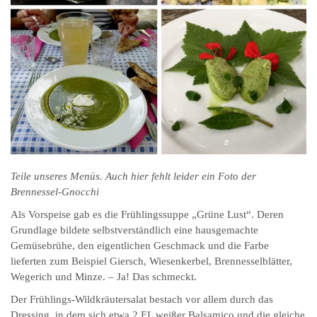
Teile unseres Menüs. Auch hier fehlt leider ein Foto der
Brennessel-Gnocchi
Als Vorspeise gab es die Frühlingssuppe „Grüne Lust“. Deren
Grundlage bildete selbstverständlich eine hausgemachte
Gemüsebrühe, den eigentlichen Geschmack und die Farbe
lieferten zum Beispiel Giersch, Wiesen­kerbel, Brennessel­blätter,
Wegerich und Minze. – Ja! Das schmeckt.
Der Frühlings-Wildkräutersalat bestach vor allem durch das
Dressing, in dem sich etwa 2 EL weißer Balsamico und die gleiche