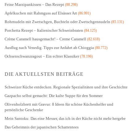
Feine Marzipankissen – Das Rezept
(88.298)
Apfelkuchen mit Rahmguss auf Elsässer Art
(86.991)
Rohrnudeln mit Zwetschgen, Buchteln oder Zwetschgennudeln
(85.131)
Porchetta Rezept – Italienischer Schweinbraten
(84.125)
Crème Caramell hausgemacht! – Creme Caramell
(82.618)
Ausflug nach Venedig. Tipps zur Anfahrt ab Chioggia
(80.772)
Ochsenschwanzragout – Ein echter Klassiker
(78.196)
DIE AKTUELLSTEN BEITRÄGE
Schweizer Küche entdecken. Regionale Spezialitäten und ihre Geschichte
Gazpacho selbst gemacht: Die kalte Suppe für den Sommer
Olivenholzbrett mit Gravur: 8 Ideen für schöne Küchenhelfer und
persönliche Geschenke
Mein Santoku: Das eine Messer, das ich in der Küche nicht mehr hergebe
Das Geheimnis der japanischen Schattentees