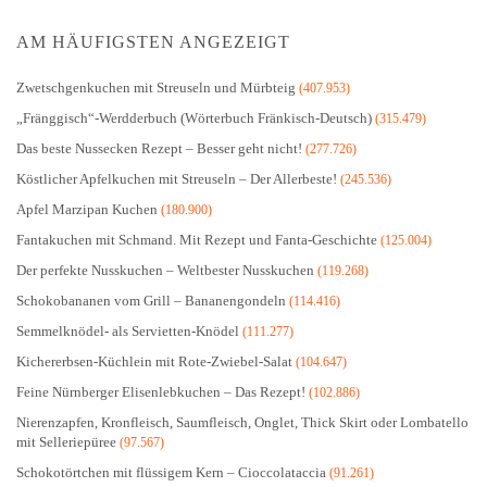
AM HÄUFIGSTEN ANGEZEIGT
Zwetschgenkuchen mit Streuseln und Mürbteig
(407.953)
„Fränggisch“-Werdderbuch (Wörterbuch Fränkisch-Deutsch)
(315.479)
Das beste Nussecken Rezept – Besser geht nicht!
(277.726)
Köstlicher Apfelkuchen mit Streuseln – Der Allerbeste!
(245.536)
Apfel Marzipan Kuchen
(180.900)
Fantakuchen mit Schmand. Mit Rezept und Fanta-Geschichte
(125.004)
Der perfekte Nusskuchen – Weltbester Nusskuchen
(119.268)
Schokobananen vom Grill – Bananengondeln
(114.416)
Semmelknödel- als Servietten-Knödel
(111.277)
Kichererbsen-Küchlein mit Rote-Zwiebel-Salat
(104.647)
Feine Nürnberger Elisenlebkuchen – Das Rezept!
(102.886)
Nierenzapfen, Kronfleisch, Saumfleisch, Onglet, Thick Skirt oder Lombatello
mit Selleriepüree
(97.567)
Schokotörtchen mit flüssigem Kern – Cioccolataccia
(91.261)