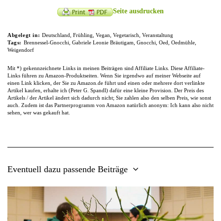
Seite ausdrucken
Abgelegt in:
Deutschland
,
Frühling
,
Vegan
,
Vegetarisch
,
Veranstaltung
Tags:
Brennessel-Gnocchi
,
Gabriele Leonie Bräutigam
,
Gnocchi
,
Oed
,
Oedmühle
,
Weigendorf
Mit *) gekennzeichnete Links in meinen Beiträgen sind Affiliate Links. Diese Affiliate-
Links führen zu Amazon-Produktseiten. Wenn Sie irgendwo auf meiner Webseite auf
einen Link klicken, der Sie zu Amazon.de führt und einen oder mehrere dort verlinkte
Artikel kaufen, erhalte ich (Peter G. Spandl) dafür eine kleine Provision. Der Preis des
Artikels / der Artikel ändert sich dadurch nicht; Sie zahlen also den selben Preis, wie sonst
auch. Zudem ist das Partnerprogramm von Amazon natürlich anonym: Ich kann also nicht
sehen, wer was gekauft hat.
Eventuell dazu passende Beiträge