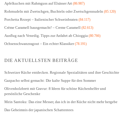
Apfelkuchen mit Rahmguss auf Elsässer Art
(86.987)
Rohrnudeln mit Zwetschgen, Buchteln oder Zwetschgennudeln
(85.120)
Porchetta Rezept – Italienischer Schweinbraten
(84.117)
Crème Caramell hausgemacht! – Creme Caramell
(82.613)
Ausflug nach Venedig. Tipps zur Anfahrt ab Chioggia
(80.766)
Ochsenschwanzragout – Ein echter Klassiker
(78.191)
DIE AKTUELLSTEN BEITRÄGE
Schweizer Küche entdecken. Regionale Spezialitäten und ihre Geschichte
Gazpacho selbst gemacht: Die kalte Suppe für den Sommer
Olivenholzbrett mit Gravur: 8 Ideen für schöne Küchenhelfer und
persönliche Geschenke
Mein Santoku: Das eine Messer, das ich in der Küche nicht mehr hergebe
Das Geheimnis der japanischen Schattentees