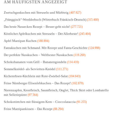
AM HÄUFIGSTEN ANGEZEIGT
Zwetschgenkuchen mit Streuseln und Mürbteig
(407.927)
„Fränggisch“-Werdderbuch (Wörterbuch Fränkisch-Deutsch)
(315.460)
Das beste Nussecken Rezept – Besser geht nicht!
(277.721)
Köstlicher Apfelkuchen mit Streuseln – Der Allerbeste!
(245.404)
Apfel Marzipan Kuchen
(180.894)
Fantakuchen mit Schmand. Mit Rezept und Fanta-Geschichte
(124.998)
Der perfekte Nusskuchen – Weltbester Nusskuchen
(119.260)
Schokobananen vom Grill – Bananengondeln
(114.410)
Semmelknödel- als Servietten-Knödel
(111.271)
Kichererbsen-Küchlein mit Rote-Zwiebel-Salat
(104.643)
Feine Nürnberger Elisenlebkuchen – Das Rezept!
(102.879)
Nierenzapfen, Kronfleisch, Saumfleisch, Onglet, Thick Skirt oder Lombatello
mit Selleriepüree
(97.564)
Schokotörtchen mit flüssigem Kern – Cioccolataccia
(91.255)
Feine Marzipankissen – Das Rezept
(88.294)