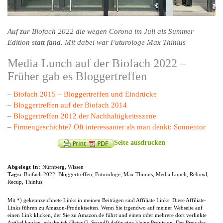
Auf zur Biofach 2022 die wegen Corona im Juli als Summer
Edition statt fand. Mit dabei war Futurologe Max Thinius
Media Lunch auf der Biofach 2022 –
Früher gab es Bloggertreffen
–
Biofach 2015 – Bloggertreffen und Eindrücke
–
Bloggertreffen auf der Biofach 2014
–
Bloggertreffen 2012 der Nachhaltigkeitsszene
–
Firmengeschichte? Oft interessanter als man denkt: Sonnentor
Seite ausdrucken
Abgelegt in:
Nürnberg
,
Wissen
Tags:
Biofach 2022
,
Bloggertreffen
,
Futurologe
,
Max Thinius
,
Media Lunch
,
Rebowl
,
Recup
,
Thinius
Mit *) gekennzeichnete Links in meinen Beiträgen sind Affiliate Links. Diese Affiliate-
Links führen zu Amazon-Produktseiten. Wenn Sie irgendwo auf meiner Webseite auf
einen Link klicken, der Sie zu Amazon.de führt und einen oder mehrere dort verlinkte
Artikel kaufen, erhalte ich (Peter G. Spandl) dafür eine kleine Provision. Der Preis des