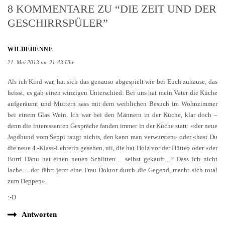
8 KOMMENTARE ZU “DIE ZEIT UND DER
GESCHIRRSPÜLER”
WILDEHENNE
21. Mai 2013 um 21:43 Uhr
Als ich Kind war, hat sich das genauso abgespielt wie bei Euch zuhause, das
heisst, es gab einen winzigen Unterschied: Bei uns hat mein Vater die Küche
aufgeräumt und Muttern sass mit dem weiblichen Besuch im Wohnzimmer
bei einem Glas Wein. Ich war bei den Männern in der Küche, klar doch –
denn die interessanten Gespräche fanden immer in der Küche statt: «der neue
Jagdhund vom Seppi taugt nichts, den kann man verwursten» oder «hast Du
die neue 4.-Klass-Lehrerin gesehen, uii, die hat Holz vor der Hütte» oder «der
Burri Dänu hat einen neuen Schlitten… selbst gekauft…? Dass ich nicht
lache… der fährt jetzt eine Frau Doktor durch die Gegend, macht sich total
zum Deppen».
:-D
Antworten