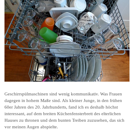
Geschirrspülmaschinen sind wenig kommunikativ. Was Frauen
dagegen in hohem Maße sind. Als kleiner Junge, in den frühen
60er Jahren des 20. Jahrhunderts, fand ich es deshalb höchst
interessant, auf dem breiten Küchenfensterbrett des elterlichen
Hauses zu thronen und dem bunten Treiben zuzusehen, das sich
vor meinen Augen abspielte.