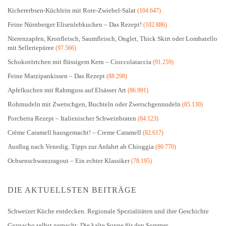
Kichererbsen-Küchlein mit Rote-Zwiebel-Salat
(104.647)
Feine Nürnberger Elisenlebkuchen – Das Rezept!
(102.886)
Nierenzapfen, Kronfleisch, Saumfleisch, Onglet, Thick Skirt oder Lombatello
mit Selleriepüree
(97.566)
Schokotörtchen mit flüssigem Kern – Cioccolataccia
(91.259)
Feine Marzipankissen – Das Rezept
(88.298)
Apfelkuchen mit Rahmguss auf Elsässer Art
(86.991)
Rohrnudeln mit Zwetschgen, Buchteln oder Zwetschgennudeln
(85.130)
Porchetta Rezept – Italienischer Schweinbraten
(84.123)
Crème Caramell hausgemacht! – Creme Caramell
(82.617)
Ausflug nach Venedig. Tipps zur Anfahrt ab Chioggia
(80.770)
Ochsenschwanzragout – Ein echter Klassiker
(78.195)
DIE AKTUELLSTEN BEITRÄGE
Schweizer Küche entdecken. Regionale Spezialitäten und ihre Geschichte
Gazpacho selbst gemacht: Die kalte Suppe für den Sommer