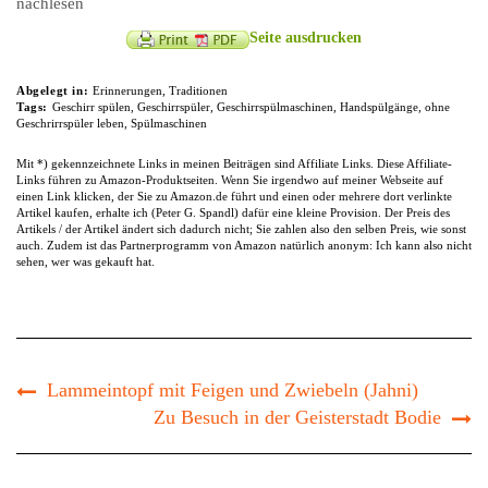
nachlesen
Seite ausdrucken
Abgelegt in:
Erinnerungen
,
Traditionen
Tags:
Geschirr spülen
,
Geschirrspüler
,
Geschirrspülmaschinen
,
Handspülgänge
,
ohne
Geschrirrspüler leben
,
Spülmaschinen
Mit *) gekennzeichnete Links in meinen Beiträgen sind Affiliate Links. Diese Affiliate-
Links führen zu Amazon-Produktseiten. Wenn Sie irgendwo auf meiner Webseite auf
einen Link klicken, der Sie zu Amazon.de führt und einen oder mehrere dort verlinkte
Artikel kaufen, erhalte ich (Peter G. Spandl) dafür eine kleine Provision. Der Preis des
Artikels / der Artikel ändert sich dadurch nicht; Sie zahlen also den selben Preis, wie sonst
auch. Zudem ist das Partnerprogramm von Amazon natürlich anonym: Ich kann also nicht
sehen, wer was gekauft hat.
Lammeintopf mit Feigen und Zwiebeln (Jahni)
Zu Besuch in der Geisterstadt Bodie