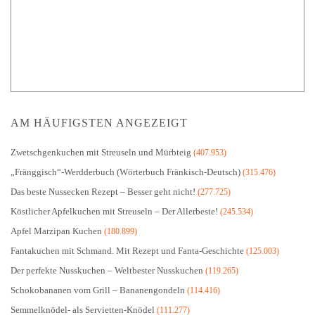
AM HÄUFIGSTEN ANGEZEIGT
Zwetschgenkuchen mit Streuseln und Mürbteig
(407.953)
„Fränggisch“-Werdderbuch (Wörterbuch Fränkisch-Deutsch)
(315.476)
Das beste Nussecken Rezept – Besser geht nicht!
(277.725)
Köstlicher Apfelkuchen mit Streuseln – Der Allerbeste!
(245.534)
Apfel Marzipan Kuchen
(180.899)
Fantakuchen mit Schmand. Mit Rezept und Fanta-Geschichte
(125.003)
Der perfekte Nusskuchen – Weltbester Nusskuchen
(119.265)
Schokobananen vom Grill – Bananengondeln
(114.416)
Semmelknödel- als Servietten-Knödel
(111.277)