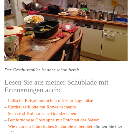
Der Geschirrspüler ist aber schon bereit
Lesen Sie aus meiner Schublade mit
Erinnerungen auch:
–
Indische Reispfannkuchen mit Paprikagemüse
–
Karthäuserklöße mit Rotweinschaum
–
Sehr süß! Kulinarische Brandzeichen
–
Bonfortionöse Obstsuppe mit Früchten der Saison
–
Wie man ein Fränkisches Schäufele zubereitet
können Sie hier