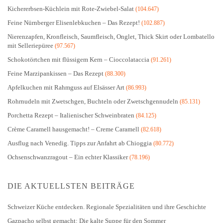
Kichererbsen-Küchlein mit Rote-Zwiebel-Salat
(104.647)
Feine Nürnberger Elisenlebkuchen – Das Rezept!
(102.887)
Nierenzapfen, Kronfleisch, Saumfleisch, Onglet, Thick Skirt oder Lombatello
mit Selleriepüree
(97.567)
Schokotörtchen mit flüssigem Kern – Cioccolataccia
(91.261)
Feine Marzipankissen – Das Rezept
(88.300)
Apfelkuchen mit Rahmguss auf Elsässer Art
(86.993)
Rohrnudeln mit Zwetschgen, Buchteln oder Zwetschgennudeln
(85.131)
Porchetta Rezept – Italienischer Schweinbraten
(84.125)
Crème Caramell hausgemacht! – Creme Caramell
(82.618)
Ausflug nach Venedig. Tipps zur Anfahrt ab Chioggia
(80.772)
Ochsenschwanzragout – Ein echter Klassiker
(78.196)
DIE AKTUELLSTEN BEITRÄGE
Schweizer Küche entdecken. Regionale Spezialitäten und ihre Geschichte
Gazpacho selbst gemacht: Die kalte Suppe für den Sommer