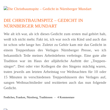
DIE CHRISTBAUMSPITZ – GEDICHT IN
NÜRNBERGER MUNDART
Wie alt ich war, als ich dieses Gedicht zum ersten mal gehört hab,
weiß ich nicht mehr. Fakt ist, ich war noch ein Kind und auch das
ist schon sehr lange her. Zuletzt zu Gehör kam mir das Gedicht in
einem Treppenhaus des Verlages Nürnberger Presse, wo ich
bekanntlich Teile meines Arbeitslebens verbringe. Eine gute alte
Tradition war im Haus der alljährliche Auftritt der „Treppen­
sänger“. Drei oder vier Kollegen die des Singens mächtig waren,
traten jeweils am letzten Arbeits­tag vor Weih­nachten für 10 oder
15 Minuten in verschiedenen Treppen­häusern des Verlages auf,
sangen Weih­nachts­lieder und rezi­tierten auch das nun folgende
Gedicht.
Festliches
,
Franken
,
Nürnberg
,
Traditionen
-
4 Kommentare