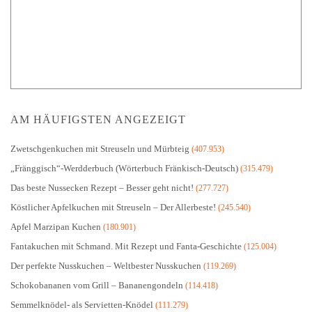
AM HÄUFIGSTEN ANGEZEIGT
Zwetschgenkuchen mit Streuseln und Mürbteig
(407.953)
„Fränggisch“-Werdderbuch (Wörterbuch Fränkisch-Deutsch)
(315.479)
Das beste Nussecken Rezept – Besser geht nicht!
(277.727)
Köstlicher Apfelkuchen mit Streuseln – Der Allerbeste!
(245.540)
Apfel Marzipan Kuchen
(180.901)
Fantakuchen mit Schmand. Mit Rezept und Fanta-Geschichte
(125.004)
Der perfekte Nusskuchen – Weltbester Nusskuchen
(119.269)
Schokobananen vom Grill – Bananengondeln
(114.418)
Semmelknödel- als Servietten-Knödel
(111.279)