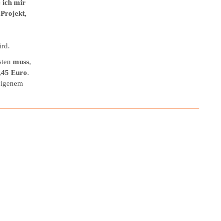
 ich mir
 Projekt,
ird.
isten
muss
,
,45 Euro
.
 eigenem