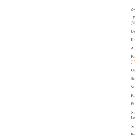
Zw
„F
(3
Da
Kö
Ap
Fa
(1
De
Sc
Se
Ki
Fe
Ni
Lo
Sc
Fe