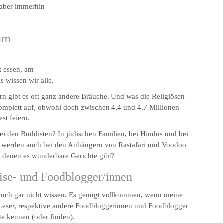
 aber immerhin
 um
t essen, am
 wissen wir alle.
n gibt es oft ganz andere Bräuche. Und was die Religiösen
komplett auf, obwohl doch zwischen 4,4 und 4,7 Millionen
st feiern.
 bei den Buddisten? In jüdischen Familien, bei Hindus und bei
ht werden auch bei den Anhängern von Rastafari und Voodoo
zu denen es wunderbare Gerichte gibt?
ise- und Foodblogger/innen
 auch gar nicht wissen. Es genügt vollkommen, wenn meine
Leser, respektive andere Foodbloggerinnen und Foodblogger
te kennen (oder finden).