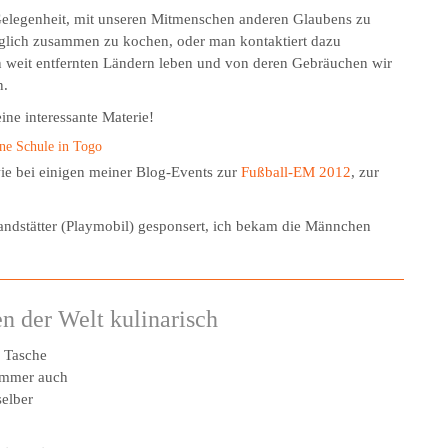
 Gelegenheit, mit unseren Mitmenschen anderen Glaubens zu
lich zusammen zu kochen, oder man kontaktiert dazu
n weit entfernten Ländern leben und von deren Gebräuchen wir
n.
ine interessante Materie!
ne Schule in Togo
 wie bei einigen meiner Blog-Events zur
Fußball-EM 2012
, zur
andstätter (Playmobil) gesponsert, ich bekam die Männchen
en der Welt kulinarisch
r Tasche
 immer auch
selber