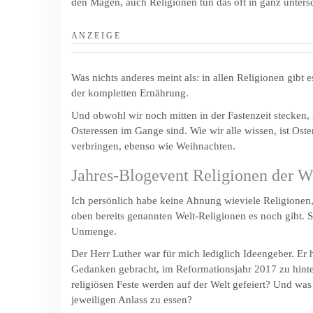
den Magen, auch Religionen tun das oft in ganz unters
A N Z E I G E
Was nichts anderes meint als: in allen Religionen gi
der kompletten Ernährung.
Und obwohl wir noch mitten in der Fastenzeit stecken,
Osteressen im Gange sind. Wie wir alle wissen, ist Oster
verbringen, ebenso wie Weihnachten.
Jahres-Blogevent Religionen der We
Ich persönlich habe keine Ahnung wieviele Religionen
oben bereits genannten Welt-Religionen es noch gibt. S
Unmenge.
Der Herr Luther war für mich lediglich Ideengeber. Er 
Gedanken gebracht, im Reformationsjahr 2017 zu hinte
religiösen Feste werden auf der Welt gefeiert? Und was
jeweiligen Anlass zu essen?