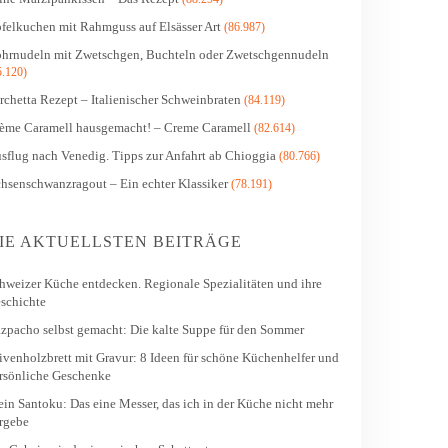
felkuchen mit Rahmguss auf Elsässer Art
(86.987)
hrnudeln mit Zwetschgen, Buchteln oder Zwetschgennudeln
5.120)
rchetta Rezept – Italienischer Schweinbraten
(84.119)
ème Caramell hausgemacht! – Creme Caramell
(82.614)
sflug nach Venedig. Tipps zur Anfahrt ab Chioggia
(80.766)
hsenschwanzragout – Ein echter Klassiker
(78.191)
IE AKTUELLSTEN BEITRÄGE
hweizer Küche entdecken. Regionale Spezialitäten und ihre
schichte
zpacho selbst gemacht: Die kalte Suppe für den Sommer
ivenholzbrett mit Gravur: 8 Ideen für schöne Küchenhelfer und
rsönliche Geschenke
in Santoku: Das eine Messer, das ich in der Küche nicht mehr
rgebe