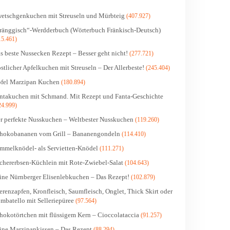
etschgenkuchen mit Streuseln und Mürbteig
(407.927)
ränggisch“-Werdderbuch (Wörterbuch Fränkisch-Deutsch)
15.461)
s beste Nussecken Rezept – Besser geht nicht!
(277.721)
stlicher Apfelkuchen mit Streuseln – Der Allerbeste!
(245.404)
fel Marzipan Kuchen
(180.894)
ntakuchen mit Schmand. Mit Rezept und Fanta-Geschichte
24.999)
r perfekte Nusskuchen – Weltbester Nusskuchen
(119.260)
hokobananen vom Grill – Bananengondeln
(114.410)
mmelknödel- als Servietten-Knödel
(111.271)
chererbsen-Küchlein mit Rote-Zwiebel-Salat
(104.643)
ine Nürnberger Elisenlebkuchen – Das Rezept!
(102.879)
erenzapfen, Kronfleisch, Saumfleisch, Onglet, Thick Skirt oder
mbatello mit Selleriepüree
(97.564)
hokotörtchen mit flüssigem Kern – Cioccolataccia
(91.257)
ine Marzipankissen – Das Rezept
(88.294)