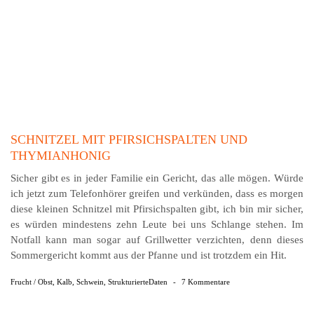
SCHNITZEL MIT PFIRSICHSPALTEN UND
THYMIANHONIG
Sicher gibt es in jeder Familie ein Gericht, das alle mögen. Würde
ich jetzt zum Telefonhörer greifen und ver­künden, dass es morgen
diese kleinen Schnitzel mit Pfirsich­spalten gibt, ich bin mir sicher,
es würden mindes­tens zehn Leute bei uns Schlange stehen. Im
Notfall kann man sogar auf Grillwetter verzichten, denn dieses
Sommergericht kommt aus der Pfanne und ist trotzdem ein Hit.
Frucht / Obst
,
Kalb
,
Schwein
,
StrukturierteDaten
-
7 Kommentare