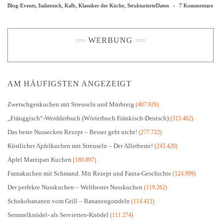
Blog-Events
,
Italienisch
,
Kalb
,
Klassiker der Küche
,
StrukturierteDaten
-
7 Kommentare
WERBUNG
AM HÄUFIGSTEN ANGEZEIGT
Zwetschgenkuchen mit Streuseln und Mürbteig
(407.929)
„Fränggisch“-Werdderbuch (Wörterbuch Fränkisch-Deutsch)
(315.462)
Das beste Nussecken Rezept – Besser geht nicht!
(277.722)
Köstlicher Apfelkuchen mit Streuseln – Der Allerbeste!
(245.420)
Apfel Marzipan Kuchen
(180.897)
Fantakuchen mit Schmand. Mit Rezept und Fanta-Geschichte
(124.999)
Der perfekte Nusskuchen – Weltbester Nusskuchen
(119.262)
Schokobananen vom Grill – Bananengondeln
(114.412)
Semmelknödel- als Servietten-Knödel
(111.274)