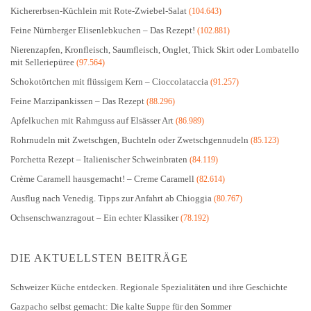
Kichererbsen-Küchlein mit Rote-Zwiebel-Salat
(104.643)
Feine Nürnberger Elisenlebkuchen – Das Rezept!
(102.881)
Nierenzapfen, Kronfleisch, Saumfleisch, Onglet, Thick Skirt oder Lombatello
mit Selleriepüree
(97.564)
Schokotörtchen mit flüssigem Kern – Cioccolataccia
(91.257)
Feine Marzipankissen – Das Rezept
(88.296)
Apfelkuchen mit Rahmguss auf Elsässer Art
(86.989)
Rohrnudeln mit Zwetschgen, Buchteln oder Zwetschgennudeln
(85.123)
Porchetta Rezept – Italienischer Schweinbraten
(84.119)
Crème Caramell hausgemacht! – Creme Caramell
(82.614)
Ausflug nach Venedig. Tipps zur Anfahrt ab Chioggia
(80.767)
Ochsenschwanzragout – Ein echter Klassiker
(78.192)
DIE AKTUELLSTEN BEITRÄGE
Schweizer Küche entdecken. Regionale Spezialitäten und ihre Geschichte
Gazpacho selbst gemacht: Die kalte Suppe für den Sommer