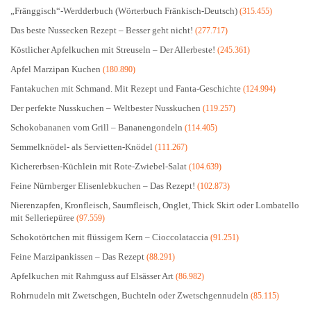
„Fränggisch“-Werdderbuch (Wörterbuch Fränkisch-Deutsch)
(315.455)
Das beste Nussecken Rezept – Besser geht nicht!
(277.717)
Köstlicher Apfelkuchen mit Streuseln – Der Allerbeste!
(245.361)
Apfel Marzipan Kuchen
(180.890)
Fantakuchen mit Schmand. Mit Rezept und Fanta-Geschichte
(124.994)
Der perfekte Nusskuchen – Weltbester Nusskuchen
(119.257)
Schokobananen vom Grill – Bananengondeln
(114.405)
Semmelknödel- als Servietten-Knödel
(111.267)
Kichererbsen-Küchlein mit Rote-Zwiebel-Salat
(104.639)
Feine Nürnberger Elisenlebkuchen – Das Rezept!
(102.873)
Nierenzapfen, Kronfleisch, Saumfleisch, Onglet, Thick Skirt oder Lombatello
mit Selleriepüree
(97.559)
Schokotörtchen mit flüssigem Kern – Cioccolataccia
(91.251)
Feine Marzipankissen – Das Rezept
(88.291)
Apfelkuchen mit Rahmguss auf Elsässer Art
(86.982)
Rohrnudeln mit Zwetschgen, Buchteln oder Zwetschgennudeln
(85.115)