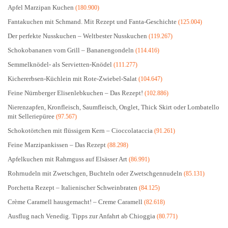
Apfel Marzipan Kuchen
(180.900)
Fantakuchen mit Schmand. Mit Rezept und Fanta-Geschichte
(125.004)
Der perfekte Nusskuchen – Weltbester Nusskuchen
(119.267)
Schokobananen vom Grill – Bananengondeln
(114.416)
Semmelknödel- als Servietten-Knödel
(111.277)
Kichererbsen-Küchlein mit Rote-Zwiebel-Salat
(104.647)
Feine Nürnberger Elisenlebkuchen – Das Rezept!
(102.886)
Nierenzapfen, Kronfleisch, Saumfleisch, Onglet, Thick Skirt oder Lombatello
mit Selleriepüree
(97.567)
Schokotörtchen mit flüssigem Kern – Cioccolataccia
(91.261)
Feine Marzipankissen – Das Rezept
(88.298)
Apfelkuchen mit Rahmguss auf Elsässer Art
(86.991)
Rohrnudeln mit Zwetschgen, Buchteln oder Zwetschgennudeln
(85.131)
Porchetta Rezept – Italienischer Schweinbraten
(84.125)
Crème Caramell hausgemacht! – Creme Caramell
(82.618)
Ausflug nach Venedig. Tipps zur Anfahrt ab Chioggia
(80.771)