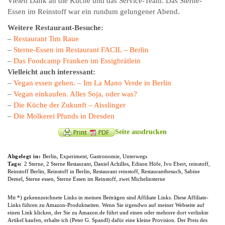
Vielen Dank an die Küche und das Service-Team. Das Sterne-
Essen im Reinstoff war ein rundum gelungener Abend.
Weitere Restaurant-Besuche:
–
Restaurant Tim Raue
–
Sterne-Essen im Restaurant FACIL – Berlin
–
Das Foodcamp Franken im Essigbrätlein
Vielleicht auch interessant:
–
Vegan essen gehen. – Im La Mano Verde in Berlin
–
Vegan einkaufen. Alles Soja, oder was?
–
Die Küche der Zukunft – Aisslinger
–
Die Molkerei Pfunds in Dresden
Seite ausdrucken
Abgelegt in:
Berlin
,
Experiment
,
Gastronomie
,
Unterwegs
Tags:
2 Sterne
,
2 Sterne Restaurant
,
Daniel Achilles
,
Edison Höfe
,
Ivo Ebert
,
reinstoff
,
Reinstoff Berlin
,
Reinstoff in Berlin
,
Restaurant reinstoff
,
Restaurantbesuch
,
Sabine
Demel
,
Sterne essen
,
Sterne Essen im Reinstoff
,
zwei Michelinsterne
Mit *) gekennzeichnete Links in meinen Beiträgen sind Affiliate Links. Diese Affiliate-
Links führen zu Amazon-Produktseiten. Wenn Sie irgendwo auf meiner Webseite auf
einen Link klicken, der Sie zu Amazon.de führt und einen oder mehrere dort verlinkte
Artikel kaufen, erhalte ich (Peter G. Spandl) dafür eine kleine Provision. Der Preis des