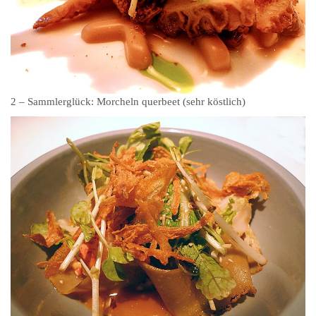
2 – Sammlerglück: Morcheln querbeet (sehr köstlich)