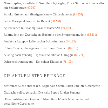
Nierenzapfen, Kronfleisch, Saumfleisch, Onglet, Thick Skirt oder Lombatello
mit Selleriepüree
(97.567)
Schokotörtchen mit flüssigem Kern – Cioccolataccia
(91.259)
Feine Marzipankissen – Das Rezept
(88.298)
Apfelkuchen mit Rahmguss auf Elsässer Art
(86.991)
Rohrnudeln mit Zwetschgen, Buchteln oder Zwetschgennudeln
(85.131)
Porchetta Rezept – Italienischer Schweinbraten
(84.123)
Crème Caramell hausgemacht! – Creme Caramell
(82.618)
Ausflug nach Venedig. Tipps zur Anfahrt ab Chioggia
(80.771)
Ochsenschwanzragout – Ein echter Klassiker
(78.195)
DIE AKTUELLSTEN BEITRÄGE
Schweizer Küche entdecken. Regionale Spezialitäten und ihre Geschichte
Gazpacho selbst gemacht: Die kalte Suppe für den Sommer
Olivenholzbrett mit Gravur: 8 Ideen für schöne Küchenhelfer und
persönliche Geschenke