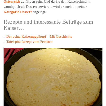
Österreich
zu finden sein. Und da Sie den Kaiserschmarrn
womöglich als Dessert servieren, wird er auch in meiner
Kategorie Dessert
abgelegt.
Rezepte und interessante Beiträge zum
Kaiser…
–
Der echte Kaisergugelhupf – Mit Geschichte
–
Tafelspitz Rezept vom Feinsten