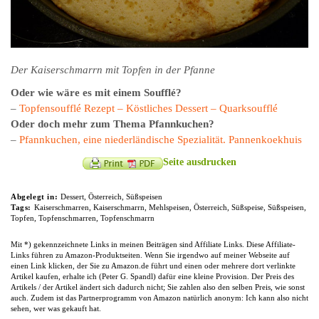
Der Kaiserschmarrn mit Topfen in der Pfanne
Oder wie wäre es mit einem Soufflé?
–
Topfensoufflé Rezept – Köstliches Dessert – Quarksoufflé
Oder doch mehr zum Thema Pfannkuchen?
–
Pfannkuchen, eine niederländische Spezialität. Pannenkoekhuis
Seite ausdrucken
Abgelegt in:
Dessert
,
Österreich
,
Süßspeisen
Tags:
Kaiserschmarren
,
Kaiserschmarrn
,
Mehlspeisen
,
Österreich
,
Süßspeise
,
Süßspeisen
,
Topfen
,
Topfenschmarren
,
Topfenschmarrn
Mit *) gekennzeichnete Links in meinen Beiträgen sind Affiliate Links. Diese Affiliate-
Links führen zu Amazon-Produktseiten. Wenn Sie irgendwo auf meiner Webseite auf
einen Link klicken, der Sie zu Amazon.de führt und einen oder mehrere dort verlinkte
Artikel kaufen, erhalte ich (Peter G. Spandl) dafür eine kleine Provision. Der Preis des
Artikels / der Artikel ändert sich dadurch nicht; Sie zahlen also den selben Preis, wie sonst
auch. Zudem ist das Partnerprogramm von Amazon natürlich anonym: Ich kann also nicht
sehen, wer was gekauft hat.