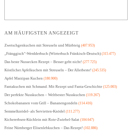
AM HÄUFIGSTEN ANGEZEIGT
Zwetschgenkuchen mit Streuseln und Mürbteig
(407.953)
„Fränggisch“-Werdderbuch (Wörterbuch Fränkisch-Deutsch)
(315.477)
Das beste Nussecken Rezept – Besser geht nicht!
(277.725)
Köstlicher Apfelkuchen mit Streuseln – Der Allerbeste!
(245.535)
Apfel Marzipan Kuchen
(180.900)
Fantakuchen mit Schmand. Mit Rezept und Fanta-Geschichte
(125.003)
Der perfekte Nusskuchen – Weltbester Nusskuchen
(119.267)
Schokobananen vom Grill – Bananengondeln
(114.416)
Semmelknödel- als Servietten-Knödel
(111.277)
Kichererbsen-Küchlein mit Rote-Zwiebel-Salat
(104.647)
Feine Nürnberger Elisenlebkuchen – Das Rezept!
(102.886)