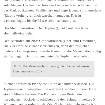
aufschlagen. Die Vanilleschote der Länge nach aufschlitzen und
das Mark auskratzen. Vanillemark und abgeriebene Zitronenschale
(Zitrone vorher gründlich waschen) zugeben. Kräftig
weiterschlagen, bis die Masse schön schaumig ist.
Das Mehl unterrühren. Den Topfen (Quark) mit dem Rum
ebenhalls einarbeiten.
Den Backofen auf 200° Grad vorheizen (Ober- und Unterhitze).
Die vier Eiweiße zunächst anschlagen, dann den restlichen
Puderzucker langsam einrieseln lassen und die Masse dabei richtig
steif schlagen. Den Eischnee unter die Topfenmasse heben.
TIPP:
Die Masse reicht für eine große Pfanne mit einem
Durchmesser von 28 cm
In einer ofenfesten Pfanne die Hälfte der Butter zerlassen. Die
Topfenmasse hineingeben und auf dem Herd bei mittlerer Hitze
etwa 1 Minute backen. Die Pfanne auf den Boden des
vorgeheizten Backofens schieben und den Schmarrn weitere 5
Minuten backen (oder bis die Oberfläche nicht mehr feucht ist).