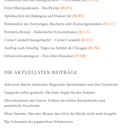
Feine Marzipankissen – Das Rezept
(88.293)
Apfelkuchen mit Rahmguss auf Elsässer Art
(86.985)
Rohrnudeln mit Zwetschgen, Buchteln oder Zwetschgennudeln
(85.117)
Porchetta Rezept – Italienischer Schweinbraten
(84.115)
Crème Caramell hausgemacht! – Creme Caramell
(82.612)
Ausflug nach Venedig. Tipps zur Anfahrt ab Chioggia
(80.764)
Ochsenschwanzragout – Ein echter Klassiker
(78.189)
DIE AKTUELLSTEN BEITRÄGE
Schweizer Küche entdecken. Regionale Spezialitäten und ihre Geschichte
Gazpacho selbst gemacht: Die kalte Suppe für den Sommer
Olivenholzbrett mit Gravur: 8 Ideen für schöne Küchenhelfer und
persönliche Geschenke
Mein Santoku: Das eine Messer, das ich in der Küche nicht mehr hergebe
Das Geheimnis der japanischen Schattentees