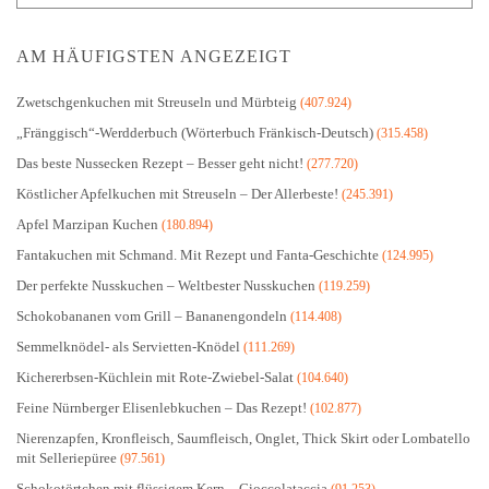
AM HÄUFIGSTEN ANGEZEIGT
Zwetschgenkuchen mit Streuseln und Mürbteig
(407.924)
„Fränggisch“-Werdderbuch (Wörterbuch Fränkisch-Deutsch)
(315.458)
Das beste Nussecken Rezept – Besser geht nicht!
(277.720)
Köstlicher Apfelkuchen mit Streuseln – Der Allerbeste!
(245.391)
Apfel Marzipan Kuchen
(180.894)
Fantakuchen mit Schmand. Mit Rezept und Fanta-Geschichte
(124.995)
Der perfekte Nusskuchen – Weltbester Nusskuchen
(119.259)
Schokobananen vom Grill – Bananengondeln
(114.408)
Semmelknödel- als Servietten-Knödel
(111.269)
Kichererbsen-Küchlein mit Rote-Zwiebel-Salat
(104.640)
Feine Nürnberger Elisenlebkuchen – Das Rezept!
(102.877)
Nierenzapfen, Kronfleisch, Saumfleisch, Onglet, Thick Skirt oder Lombatello
mit Selleriepüree
(97.561)
Schokotörtchen mit flüssigem Kern – Cioccolataccia
(91.253)