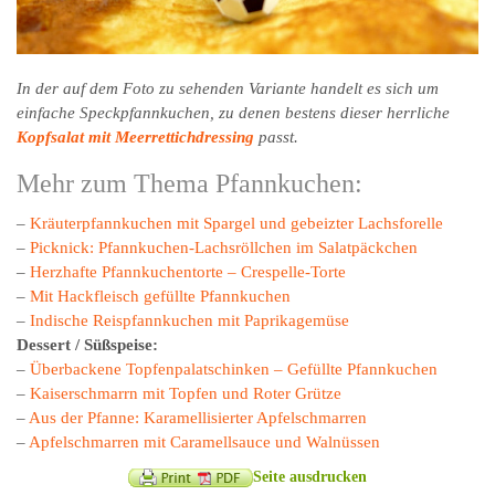
In der auf dem Foto zu sehenden Variante handelt es sich um
einfache Speckpfannkuchen, zu denen bestens dieser herrliche
Kopfsalat mit Meerrettichdressing
passt.
Mehr zum Thema Pfannkuchen:
–
Kräuterpfannkuchen mit Spargel und gebeizter Lachsforelle
–
Picknick: Pfannkuchen-Lachsröllchen im Salatpäckchen
–
Herzhafte Pfannkuchentorte – Crespelle-Torte
–
Mit Hackfleisch gefüllte Pfannkuchen
–
Indische Reispfannkuchen mit Paprikagemüse
Dessert / Süßspeise:
–
Überbackene Topfenpalatschinken – Gefüllte Pfannkuchen
–
Kaiserschmarrn mit Topfen und Roter Grütze
–
Aus der Pfanne: Karamellisierter Apfelschmarren
–
Apfelschmarren mit Caramellsauce und Walnüssen
Seite ausdrucken