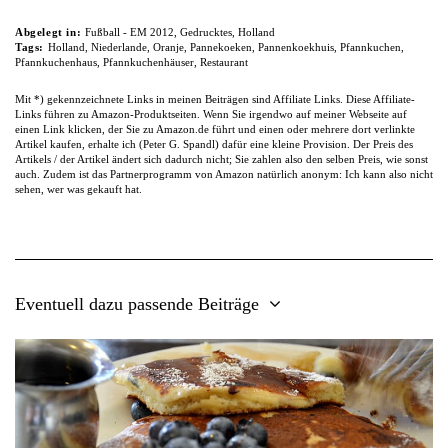
Abgelegt in:
Fußball - EM 2012
,
Gedrucktes
,
Holland
Tags:
Holland
,
Niederlande
,
Oranje
,
Pannekoeken
,
Pannenkoekhuis
,
Pfannkuchen
,
Pfannkuchenhaus
,
Pfannkuchenhäuser
,
Restaurant
Mit *) gekennzeichnete Links in meinen Beiträgen sind Affiliate Links. Diese Affiliate-
Links führen zu Amazon-Produktseiten. Wenn Sie irgendwo auf meiner Webseite auf
einen Link klicken, der Sie zu Amazon.de führt und einen oder mehrere dort verlinkte
Artikel kaufen, erhalte ich (Peter G. Spandl) dafür eine kleine Provision. Der Preis des
Artikels / der Artikel ändert sich dadurch nicht; Sie zahlen also den selben Preis, wie sonst
auch. Zudem ist das Partnerprogramm von Amazon natürlich anonym: Ich kann also nicht
sehen, wer was gekauft hat.
Eventuell dazu passende Beiträge