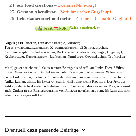
our food creations
–
zweierlei Mini-Gugl
German Abendbrot
–
Verführerischer Gugelhupf
Leberkassemmel und mehr
–
Zitronen-Rosmarin-Guglhupf
Seite ausdrucken
Abgelegt in:
Backen
,
Fränkische Rezepte
,
Nürnberg
Tags:
#wirrettenwaszurettenist
,
52 Sonntagskuchen
,
52 Sonntagskuchen:
Konditorrezepte zum Selbermachen
,
Backrezepte
,
Bundekuchen
,
Gugel
,
Gugelhupf
,
Kuchenrezept
,
Kuchenrezepte
,
Napfkuchen
,
Nürnberger Gewürzkuchen
,
Topfkuchen
Mit *) gekennzeichnete Links in meinen Beiträgen sind Affiliate Links. Diese Affiliate-
Links führen zu Amazon-Produktseiten. Wenn Sie irgendwo auf meiner Webseite auf
einen Link klicken, der Sie zu Amazon.de führt und einen oder mehrere dort verlinkte
Artikel kaufen, erhalte ich (Peter G. Spandl) dafür eine kleine Provision. Der Preis des
Artikels / der Artikel ändert sich dadurch nicht; Sie zahlen also den selben Preis, wie sonst
auch. Zudem ist das Partnerprogramm von Amazon natürlich anonym: Ich kann also nicht
sehen, wer was gekauft hat.
Eventuell dazu passende Beiträge