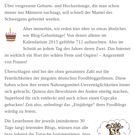
Über vergessene Geburts- und Hochzeitstage, die man schon
immer nur Männern nachsagt, soll schnell der Mantel des
Schweigens gebreitet werden.
Aber immerhin, wir reden hier über so etwas ähnliches
wie Blog-Geburtstage! Von denen alleine im
Kalendarium 2015 gefühlte 712 auftauchten. Also im
Schnitt an jedem Tag des Jahres deren Zwei. Das Internet
ist wirklich ein Hort der wilden Feste und Orgien! – Angezettelt
von Frauen!
Überschlagen sind bei der oben genannten Zahl nur die
Feierlichkeiten der jüngsten deutschen FoodbloggerInnen. Diese
haben schon ihre ersten Nahrungsmittel-Unverträglichkeiten hinter
sich gebracht, Quinoa den Bewohnern der Anden streitig machen,
Superfood für sich entdeckt und auch schon einen Cupcake
gebacken! Zeit also, unbedingt das „Einjährige“ ihres Foodblogs
würdig zu feiern.
Die LeserInnen der jeweils (mindestens 30
Tage lang) feiernden Blogs, müssen nun alle
brav lobend die Tatsache kommentieren, dass