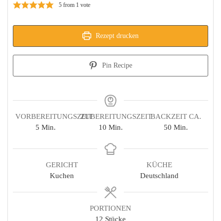
5
from 1 vote
Rezept drucken
Pin Recipe
VORBEREITUNGSZEIT
ZUBEREITUNGSZEIT
BACKZEIT CA.
Minuten
Minuten
Minuten
5
Min.
10
Min.
50
Min.
GERICHT
KÜCHE
Kuchen
Deutschland
PORTIONEN
12
Stücke