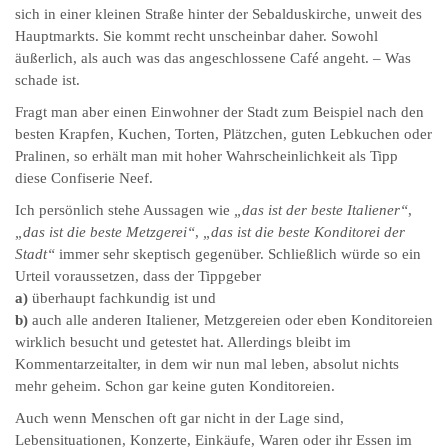
sich in einer kleinen Straße hinter der Sebalduskirche, unweit des
Hauptmarkts. Sie kommt recht unscheinbar daher. Sowohl
äußerlich, als auch was das angeschlossene Café angeht. – Was
schade ist.
Fragt man aber einen Einwohner der Stadt zum Beispiel nach den
besten Krapfen, Kuchen, Torten, Plätzchen, guten Lebkuchen oder
Pralinen, so erhält man mit hoher Wahrscheinlichkeit als Tipp
diese Confiserie Neef.
Ich persönlich stehe Aussagen wie
„das ist der beste Italiener“
,
„das ist die beste Metzgerei“
,
„das ist die beste Konditorei der
Stadt“
immer sehr skeptisch gegenüber. Schließlich würde so ein
Urteil voraussetzen, dass der Tippgeber
a)
überhaupt fachkundig ist und
b)
auch alle anderen Italiener, Metzgereien oder eben Konditoreien
wirklich besucht und getestet hat. Allerdings bleibt im
Kommentarzeitalter, in dem wir nun mal leben, absolut nichts
mehr geheim. Schon gar keine guten Konditoreien.
Auch wenn Menschen oft gar nicht in der Lage sind,
Lebensituationen, Konzerte, Einkäufe, Waren oder ihr Essen im