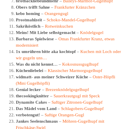
brotbackliebeundmehr
–
Baileys-Marmor-Gugelhupf
Obers trifft Sahne
–
Frankfurter Kränzchen
kebo homing
–
Orangengugl
Prostmahlzeit
–
Schoko-Mandel-Gugelhupf
Sakriköstlich
–
Rotweinkuchen
Meins! Mit Liebe selbstgemacht
–
Knödelgugel
Barbaras Spielwiese
–
Omas Frankfurter Kranz, etwas
modernisiert
1x umrühren bitte aka kochtopf
–
Kuchen mit Loch oder
wir gugeln uns…
Was du nicht kennst…
–
Kokosnussguglhupf
Küchenliebelei
–
Klassischer Marmorgugelhupf
widmatt- aus meiner Schweizer Küche
–
Oster-Höpfli
(Mini Gugelhöpfli)
Genial lecker
–
Brezenknödelgugelhupf
thecookingknitter
–
Sauerkrautgugl mit Speck
Dynamite Cakes
–
Saftiger Zitronen-Gugelhupf
Das Mädel vom Land
–
Schlagobers-Gugelhupf
verbotengut!
–
Saftige Orangen-Gugl
Jankes Seelenschmaus
–
Möhren-Gugelhupf mit
Frischkäse-Swirl