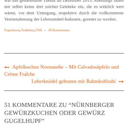
war das gemeinsame Thema im Dezember 2015. Allerdings fallen
mir selber keine drei solcher Getränke ein, die es wirklich wert
wären, vor dem Untergang, respektive durch die vollkommene
Vereinnahmung der Lebensmittel-Industrie, gerettet zu werden.
Experiment
,
Festliches
,
USA
-
34 Kommentare
Apfelkuchen Normandie – Mit Calvadosäpfeln und
Crème Fraîche
Leberknödel gebraten mit Rahmkohlrabi
51 KOMMENTARE ZU “NÜRNBERGER
GEWÜRZKUCHEN ODER GEWÜRZ
GUGELHUPF”