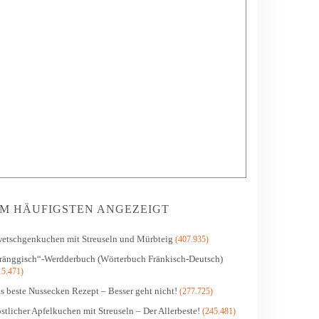
M HÄUFIGSTEN ANGEZEIGT
etschgenkuchen mit Streuseln und Mürbteig
(407.935)
ränggisch“-Werdderbuch (Wörterbuch Fränkisch-Deutsch)
15.471)
s beste Nussecken Rezept – Besser geht nicht!
(277.725)
stlicher Apfelkuchen mit Streuseln – Der Allerbeste!
(245.481)