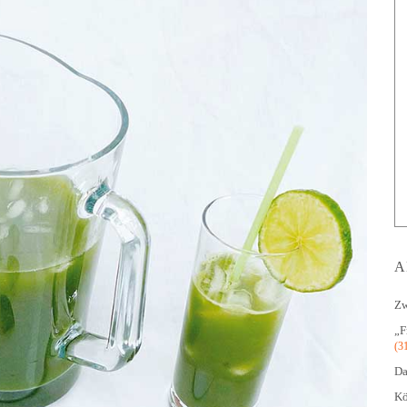
A
Zw
„F
(3
Da
Kö