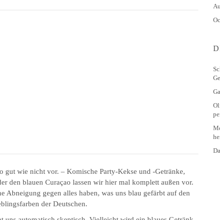
Au
Oc
D
Sc
Ge
Ga
Ol
pe
Me
he
Da
o gut wie nicht vor. – Komische Party-Kekse und -Getränke,
der den blauen Curaçao lassen wir hier mal komplett außen vor.
ne Abneigung gegen alles haben, was uns blau gefärbt auf den
ieblingsfarben der Deutschen.
t uns automatisch skeptisch. Vielleicht wird ein blaues Getränk