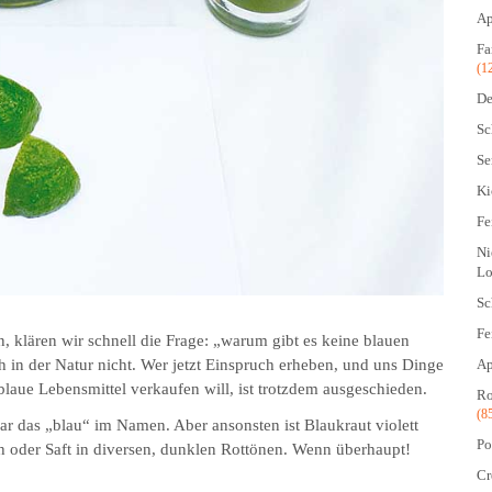
Ap
Fa
(1
De
Sc
Se
Ki
Fe
Ni
Lo
Sc
Fe
 klären wir schnell die Frage: „warum gibt es keine blauen
Ap
ch in der Natur nicht. Wer jetzt Einspruch erheben, und uns Dinge
laue Lebensmittel verkaufen will, ist trotzdem ausgeschieden.
Ro
(8
 das „blau“ im Namen. Aber ansonsten ist Blaukraut violett
Po
ch oder Saft in diversen, dunklen Rottönen. Wenn überhaupt!
Cr