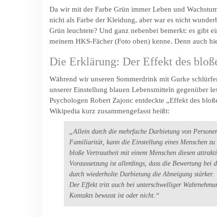
Da wir mit der Farbe Grün immer Leben und Wachstum a
nicht als Farbe der Kleidung, aber war es nicht wunder
Grün leuchtete? Und ganz nebenbei bemerkt: es gibt e
meinem HKS-Fächer (Foto oben) kenne. Denn auch hier 
Die Erklärung: Der Effekt des bloß
Während wir unseren Sommerdrink mit Gurke schlürfen,
unserer Einstellung blauen Lebensmitteln gegenüber l
Psychologen Robert Zajonc entdeckte „Effekt des bloß
Wikipedia kurz zusammengefasst heißt:
„Allein durch die mehrfache Darbietung von Personen
Familiarität, kann die Einstellung eines Menschen zu
bloße Vertrautheit mit einem Menschen diesen attrakt
Voraussetzung ist allerdings, dass die Bewertung bei d
durch wiederholte Darbietung die Abneigung stärker.
Der Effekt tritt auch bei unterschwelliger Wahrnehmung
Kontakts bewusst ist oder nicht.“