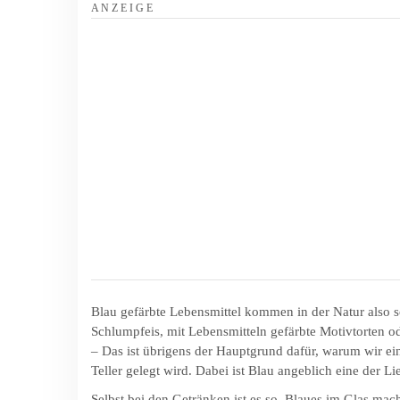
A N Z E I G E
Blau gefärbte Lebensmittel kommen in der Natur also s
Schlumpfeis, mit Lebensmitteln gefärbte Motivtorten o
– Das ist übrigens der Hauptgrund dafür, warum wir ei
Teller gelegt wird. Dabei ist Blau angeblich eine der L
Selbst bei den Getränken ist es so. Blaues im Glas mach