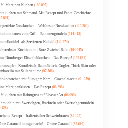
fel Marzipan Kuchen
(180.897)
ntakuchen mit Schmand. Mit Rezept und Fanta-Geschichte
25.001)
r perfekte Nusskuchen – Weltbester Nusskuchen
(119.264)
hokobananen vom Grill – Bananengondeln
(114.413)
mmelknödel- als Servietten-Knödel
(111.274)
chererbsen-Küchlein mit Rote-Zwiebel-Salat
(104.645)
ine Nürnberger Elisenlebkuchen – Das Rezept!
(102.884)
erenzapfen, Kronfleisch, Saumfleisch, Onglet, Thick Skirt oder
mbatello mit Selleriepüree
(97.566)
hokotörtchen mit flüssigem Kern – Cioccolataccia
(91.259)
ine Marzipankissen – Das Rezept
(88.298)
felkuchen mit Rahmguss auf Elsässer Art
(86.990)
hrnudeln mit Zwetschgen, Buchteln oder Zwetschgennudeln
5.128)
rchetta Rezept – Italienischer Schweinbraten
(84.122)
ème Caramell hausgemacht! – Creme Caramell
(82.616)