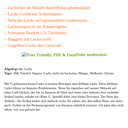
–
Lachsfilet im Wasabi-Kartoffelspaghettimantel
–
Lachs-Confit mit Selleriepüree
–
Teriyaki-Lachs auf japanischem Gurkensalat
–
Lachscarpaccio im Tomatengelee
–
Schwarze Nudeln à la Thermidor
–
Baggers mit Lachsconfit
–
Gegrillter Lachs mit Currysalz
Seite ausdrucken
Abgelegt in:
Lachs
Tags:
Dill
,
Fenchel
,
Ingwer
,
Lachs
,
lachs im backofen
,
Mango
,
Weißwein
,
Zitrone
Mit *) gekennzeichnete Links in meinen Beiträgen sind Affiliate Links. Diese Affiliate-
Links führen zu Amazon-Produktseiten. Wenn Sie irgendwo auf meiner Webseite auf
einen Link klicken, der Sie zu Amazon.de führt und einen oder mehrere dort verlinkte
Artikel kaufen, erhalte ich (Peter G. Spandl) dafür eine kleine Provision. Der Preis des
Artikels / der Artikel ändert sich dadurch nicht; Sie zahlen also den selben Preis, wie sonst
auch. Zudem ist das Partnerprogramm von Amazon natürlich anonym: Ich kann also nicht
sehen, wer was gekauft hat.