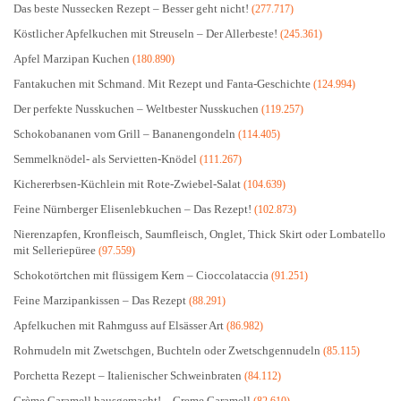
Das beste Nussecken Rezept – Besser geht nicht!
(277.717)
Köstlicher Apfelkuchen mit Streuseln – Der Allerbeste!
(245.361)
Apfel Marzipan Kuchen
(180.890)
Fantakuchen mit Schmand. Mit Rezept und Fanta-Geschichte
(124.994)
Der perfekte Nusskuchen – Weltbester Nusskuchen
(119.257)
Schokobananen vom Grill – Bananengondeln
(114.405)
Semmelknödel- als Servietten-Knödel
(111.267)
Kichererbsen-Küchlein mit Rote-Zwiebel-Salat
(104.639)
Feine Nürnberger Elisenlebkuchen – Das Rezept!
(102.873)
Nierenzapfen, Kronfleisch, Saumfleisch, Onglet, Thick Skirt oder Lombatello
mit Selleriepüree
(97.559)
Schokotörtchen mit flüssigem Kern – Cioccolataccia
(91.251)
Feine Marzipankissen – Das Rezept
(88.291)
Apfelkuchen mit Rahmguss auf Elsässer Art
(86.982)
Rohrnudeln mit Zwetschgen, Buchteln oder Zwetschgennudeln
(85.115)
Porchetta Rezept – Italienischer Schweinbraten
(84.112)
Crème Caramell hausgemacht! – Creme Caramell
(82.610)