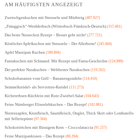
AM HÄUFIGSTEN ANGEZEIGT
Zwetschgenkuchen mit Streuseln und Mürbteig
(407.927)
„Fränggisch“-Werdderbuch (Wörterbuch Fränkisch-Deutsch)
(315.461)
Das beste Nussecken Rezept – Besser geht nicht!
(277.721)
Köstlicher Apfelkuchen mit Streuseln – Der Allerbeste!
(245.404)
Apfel Marzipan Kuchen
(180.894)
Fantakuchen mit Schmand. Mit Rezept und Fanta-Geschichte
(124.999)
Der perfekte Nusskuchen – Weltbester Nusskuchen
(119.262)
Schokobananen vom Grill – Bananengondeln
(114.410)
Semmelknödel- als Servietten-Knödel
(111.273)
Kichererbsen-Küchlein mit Rote-Zwiebel-Salat
(104.643)
Feine Nürnberger Elisenlebkuchen – Das Rezept!
(102.881)
Nierenzapfen, Kronfleisch, Saumfleisch, Onglet, Thick Skirt oder Lombatello
mit Selleriepüree
(97.564)
Schokotörtchen mit flüssigem Kern – Cioccolataccia
(91.257)
Feine Marzipankissen – Das Rezept
(88.294)