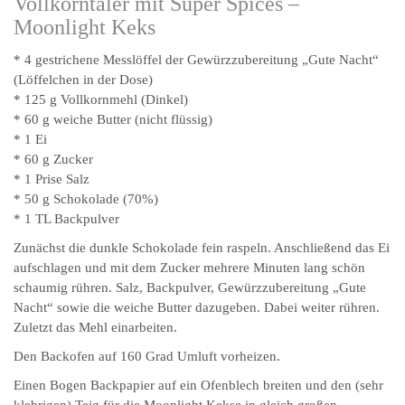
Vollkorntaler mit Super Spices –
Moonlight Keks
* 4 gestrichene Messlöffel der Gewürzzubereitung „Gute Nacht“
(Löffelchen in der Dose)
* 125 g Vollkornmehl (Dinkel)
* 60 g weiche Butter (nicht flüssig)
* 1 Ei
* 60 g Zucker
* 1 Prise Salz
* 50 g Schokolade (70%)
* 1 TL Backpulver
Zunächst die dunkle Schokolade fein raspeln. Anschließend das Ei
aufschlagen und mit dem Zucker mehrere Minuten lang schön
schaumig rühren. Salz, Backpulver, Gewürzzubereitung „Gute
Nacht“ sowie die weiche Butter dazugeben. Dabei weiter rühren.
Zuletzt das Mehl einarbeiten.
Den Backofen auf 160 Grad Umluft vorheizen.
Einen Bogen Backpapier auf ein Ofenblech breiten und den (sehr
klebrigen) Teig für die Moonlight Kekse in gleich großen