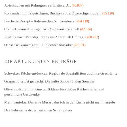
Apfelkuchen mit Rahmguss auf Elsässer Art
(86.987)
Rohrnudeln mit Zwetschgen, Buchteln oder Zwetschgennudeln
(85.120)
Porchetta Rezept – Italienischer Schweinbraten
(84.119)
Crème Caramell hausgemacht! – Creme Caramell
(82.614)
Ausflug nach Venedig. Tipps zur Anfahrt ab Chioggia
(80.767)
Ochsenschwanzragout – Ein echter Klassiker
(78.191)
DIE AKTUELLSTEN BEITRÄGE
Schweizer Küche entdecken. Regionale Spezialitäten und ihre Geschichte
Gazpacho selbst gemacht: Die kalte Suppe für den Sommer
Olivenholzbrett mit Gravur: 8 Ideen für schöne Küchenhelfer und
persönliche Geschenke
Mein Santoku: Das eine Messer, das ich in der Küche nicht mehr hergebe
Das Geheimnis der japanischen Schattentees