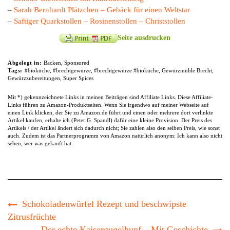
–
Sarah Bernhardt Plätzchen – Gebäck für einen Weltstar
–
Saftiger Quarkstollen – Rosinenstollen – Christstollen
Seite ausdrucken
Abgelegt in:
Backen
,
Sponsored
Tags:
#bioküche
,
#brechtgewürze
,
#brechtgewürze #bioküche
,
Gewürzmühle Brecht
,
Gewürzzubereitungen
,
Super Spices
Mit *) gekennzeichnete Links in meinen Beiträgen sind Affiliate Links. Diese Affiliate-
Links führen zu Amazon-Produktseiten. Wenn Sie irgendwo auf meiner Webseite auf
einen Link klicken, der Sie zu Amazon.de führt und einen oder mehrere dort verlinkte
Artikel kaufen, erhalte ich (Peter G. Spandl) dafür eine kleine Provision. Der Preis des
Artikels / der Artikel ändert sich dadurch nicht; Sie zahlen also den selben Preis, wie sonst
auch. Zudem ist das Partnerprogramm von Amazon natürlich anonym: Ich kann also nicht
sehen, wer was gekauft hat.
Schokoladenwürfel Rezept und beschwipste
Zitrusfrüchte
Der echte Kaisergugelhupf – Mit Geschichte