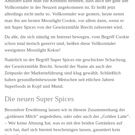
Amüsiert kann man zur Kenntnis nehmen, dass auch der gute alte
Vollkorntaler in der Neuzeit angekommen ist. Er heißt jetzt
allerdings nicht mehr so. Vollkorntaler war gestern, heute nennt
man ihn am besten Moonlight Cookie, vor allem dann, wenn er
mit Super Spices von der Gewürzmühle Brecht zubereitet wird.
Da alle, die sich ständig im Internet bewegen, vom Begriff Cookie
schon total tierisch genervt sind, heißen diese Voll­korn­taler
wenigstens Moonlight Kekse!
Natürlich ist der Begriff Super Spices ein geschickter Schachzug
der Gewürzmühle Brecht. Sowohl der Name als auch der
Zeitpunkt der Markt­einführung sind klug gewählt. Schließlich
haben gesund­heits­be­wusste Menschen seit etlichen Jahren
Superfoods in Kopf und Mund.
Die neuen Super Spices
Besondere Erwähnung lassen wir in diesem Zusammenhang der
„goldenen Milch“ angedeihen, oder oder auch der „Golden Latte“.
– Wer keine Ahnung hat, was es mit den beiden Getränken auf
sich hat, darf sich hiermit bescheinigen lassen, garantiert kein