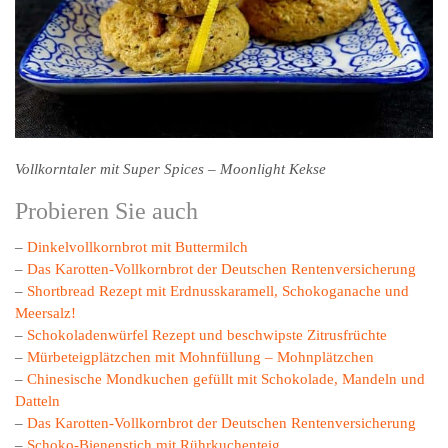
Vollkorntaler mit Super Spices – Moonlight Kekse
Probieren Sie auch
–
Dinkelvollkornbrot mit Buttermilch
–
Das Karotten-Vollkornbrot der Deutschen Rentenversicherung
–
Shortbread Rezept mit Erdnusskaramell, Schokoganache und
Meersalz!
–
Schokoladenwürfel Rezept und beschwipste Zitrusfrüchte
–
Mürbeteigplätzchen mit Mohnfüllung – Mohnplätzchen
–
Chinesische Mondkuchen gefüllt mit Schokolade, Mandeln und
Datteln
–
Das Karotten-Vollkornbrot der Deutschen Rentenversicherung
–
Schoko-Bienenstich mit Rührkuchenteig