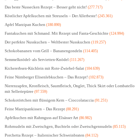
Das beste Nussecken Rezept – Besser geht nicht!
(277.717)
Köstlicher Apfelkuchen mit Streuseln – Der Allerbeste!
(245.361)
Apfel Marzipan Kuchen
(180.890)
Fantakuchen mit Schmand. Mit Rezept und Fanta-Geschichte
(124.994)
Der perfekte Nusskuchen – Weltbester Nusskuchen
(119.257)
Schokobananen vom Grill – Bananengondeln
(114.405)
Semmelknödel- als Servietten-Knödel
(111.267)
Kichererbsen-Küchlein mit Rote-Zwiebel-Salat
(104.639)
Feine Nürnberger Elisenlebkuchen – Das Rezept!
(102.873)
Nierenzapfen, Kronfleisch, Saumfleisch, Onglet, Thick Skirt oder Lombatello
mit Selleriepüree
(97.559)
Schokotörtchen mit flüssigem Kern – Cioccolataccia
(91.251)
Feine Marzipankissen – Das Rezept
(88.291)
Apfelkuchen mit Rahmguss auf Elsässer Art
(86.982)
Rohrnudeln mit Zwetschgen, Buchteln oder Zwetschgennudeln
(85.115)
Porchetta Rezept – Italienischer Schweinbraten
(84.112)