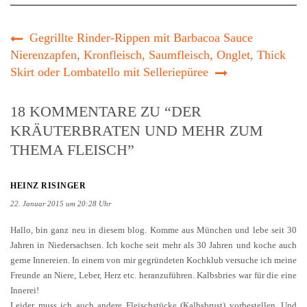
Gegrillte Rinder-Rippen mit Barbacoa Sauce
Nierenzapfen, Kronfleisch, Saumfleisch, Onglet, Thick
Skirt oder Lombatello mit Selleriepüree
18 KOMMENTARE ZU “DER
KRÄUTERBRATEN UND MEHR ZUM
THEMA FLEISCH”
HEINZ RISINGER
22. Januar 2015 um 20:28 Uhr
Hallo, bin ganz neu in diesem blog. Komme aus München und lebe seit 30
Jahren in Niedersachsen. Ich koche seit mehr als 30 Jahren und koche auch
gerne Innereien. In einem von mir gegründeten Kochklub versuche ich meine
Freunde an Niere, Leber, Herz etc. heranzuführen. Kalbsbries war für die eine
Innerei!
Leider muss ich auch andere Fleischstücke (Kalbsbrust) vorbestellen. Und