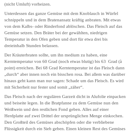
(nicht Umluft) vorheizen.
Unterdessen das ganze Gemüse mit dem Knoblauch in Würfel
schnippeln und in dem Bratenansatz kräftig anbraten. Mit etwas
von dem Kalbs- oder Rinderfond ablöschen. Das Fleisch auf das
Gemüse setzen. Den Bräter bei der gewählten, niedrigen
Temperatur in den Ofen geben und dort für etwa drei bis
dreieinhalb Stunden belassen.
Der Kräuterbraten sollte, um ihn medium zu haben, eine
Kerntemperatur von 60 Grad (noch etwas blutig) bis 63 Grad (à
point) erreichen. Bei 68 Grad Kerntemperatur ist das Fleisch dann
„durch“ aber innen noch ein bisschen rosa. Bei allem was darüber
hinaus geht kann man nur sagen: Schade um das Fleisch. Es wird
mit Sicherheit nur fester und somit „zäher“.
Das Fleisch nach der regulären Garzeit dicht in Alufolie einpacken
und beiseite legen. In die Bratpfanne zu dem Gemüse nun den
Weißwein und den restlichen Fond geben. Alles auf einer
Herdplatte auf zwei Drittel der ursprünglichen Menge einkochen.
Den Großteil des Gemüses abschöpfen oder die verbliebene
Flüssigkeit durch ein Sieb geben. Einen kleinen Rest des Gemüses