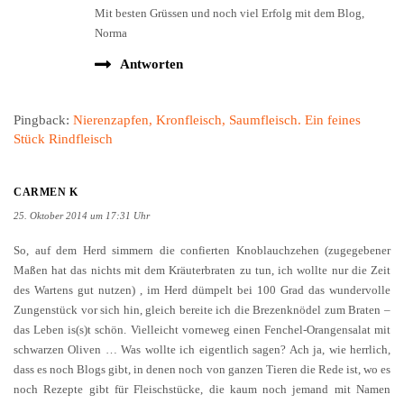
Mit besten Grüssen und noch viel Erfolg mit dem Blog,
Norma
Antworten
Pingback:
Nierenzapfen, Kronfleisch, Saumfleisch. Ein feines
Stück Rindfleisch
CARMEN K
25. Oktober 2014 um 17:31 Uhr
So, auf dem Herd simmern die confierten Knoblauchzehen (zugegebener
Maßen hat das nichts mit dem Kräuterbraten zu tun, ich wollte nur die Zeit
des Wartens gut nutzen) , im Herd dümpelt bei 100 Grad das wundervolle
Zungenstück vor sich hin, gleich bereite ich die Brezenknödel zum Braten –
das Leben is(s)t schön. Vielleicht vorneweg einen Fenchel-Orangensalat mit
schwarzen Oliven … Was wollte ich eigentlich sagen? Ach ja, wie herrlich,
dass es noch Blogs gibt, in denen noch von ganzen Tieren die Rede ist, wo es
noch Rezepte gibt für Fleischstücke, die kaum noch jemand mit Namen