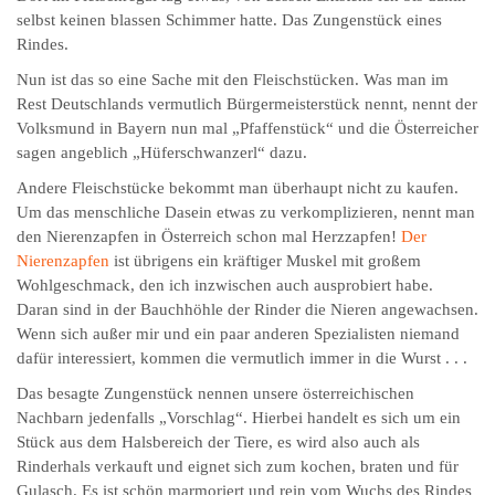
selbst keinen blassen Schimmer hatte. Das Zungenstück eines
Rindes.
Nun ist das so eine Sache mit den Fleischstücken. Was man im
Rest Deutschlands vermutlich Bürgermeisterstück nennt, nennt der
Volksmund in Bayern nun mal „Pfaffenstück“ und die Österreicher
sagen angeblich „Hüferschwanzerl“ dazu.
Andere Fleischstücke bekommt man überhaupt nicht zu kaufen.
Um das menschliche Dasein etwas zu verkomplizieren, nennt man
den Nierenzapfen in Österreich schon mal Herzzapfen!
Der
Nierenzapfen
ist übrigens ein kräftiger Muskel mit großem
Wohlgeschmack, den ich inzwischen auch ausprobiert habe.
Daran sind in der Bauchhöhle der Rinder die Nieren angewachsen.
Wenn sich außer mir und ein paar anderen Spezialisten niemand
dafür interessiert, kommen die vermutlich immer in die Wurst . . .
Das besagte Zungenstück nennen unsere österreichischen
Nachbarn jedenfalls „Vorschlag“. Hierbei handelt es sich um ein
Stück aus dem Halsbereich der Tiere, es wird also auch als
Rinderhals verkauft und eignet sich zum kochen, braten und für
Gulasch. Es ist schön marmoriert und rein vom Wuchs des Rindes