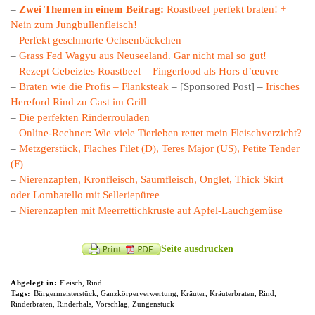
–
Zwei Themen in einem Beitrag:
Roastbeef perfekt braten! +
Nein zum Jungbullenfleisch!
–
Perfekt geschmorte Ochsenbäckchen
–
Grass Fed Wagyu aus Neuseeland. Gar nicht mal so gut!
–
Rezept Gebeiztes Roastbeef – Fingerfood als Hors d’œuvre
–
Braten wie die Profis – Flanksteak
– [Sponsored Post] –
Irisches
Hereford Rind zu Gast im Grill
–
Die perfekten Rinderrouladen
–
Online-Rechner: Wie viele Tierleben rettet mein Fleischverzicht?
–
Metzgerstück, Flaches Filet (D), Teres Major (US), Petite Tender
(F)
–
Nierenzapfen, Kronfleisch, Saumfleisch, Onglet, Thick Skirt
oder Lombatello mit Selleriepüree
–
Nierenzapfen mit Meerrettichkruste auf Apfel-Lauchgemüse
Seite ausdrucken
Abgelegt in:
Fleisch
,
Rind
Tags:
Bürgermeisterstück
,
Ganzkörperverwertung
,
Kräuter
,
Kräuterbraten
,
Rind
,
Rinderbraten
,
Rinderhals
,
Vorschlag
,
Zungenstück