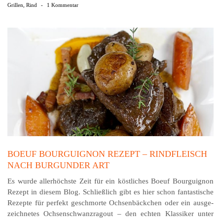
Grillen
,
Rind
-
1 Kommentar
BOEUF BOURGUIGNON REZEPT – RINDFLEISCH
NACH BURGUNDER ART
Es wurde allerhöchste Zeit für ein köstliches Boeuf Bourguignon
Rezept in diesem Blog. Schließlich gibt es hier schon fantastische
Rezepte für perfekt geschmorte Ochsen­bäck­chen oder ein aus­ge­
zeich­netes Ochsen­schwanz­ragout – den echten Klassiker unter