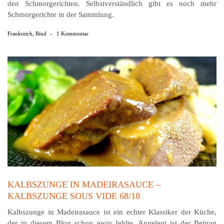
den Schmor­gerichten. Selbst­ver­ständlich gibt es noch mehr
Schmor­gerichte in der Sammlung.
Frankreich
,
Rind
-
1 Kommentar
KALBSZUNGE IN MADEIRASAUCE –
KALBSZUNGE SOUS VIDE 68/18
Kalbszunge in Madeirasauce ist ein echter Klassiker der Küche,
der in diesem Blog schon ewig fehlte. Angelegt ist der Beitrag