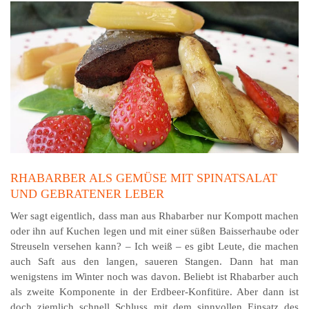
RHABARBER ALS GEMÜSE MIT SPINATSALAT
UND GEBRATENER LEBER
Wer sagt eigentlich, dass man aus Rhabarber nur Kompott machen
oder ihn auf Kuchen legen und mit einer süßen Baisserhaube oder
Streuseln versehen kann? – Ich weiß – es gibt Leute, die machen
auch Saft aus den langen, saueren Stangen. Dann hat man
wenigstens im Winter noch was davon. Beliebt ist Rhabarber auch
als zweite Komponente in der Erdbeer-Konfitüre. Aber dann ist
doch ziemlich schnell Schluss mit dem sinnvollen Einsatz des