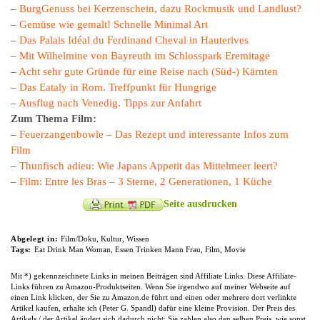
–
BurgGenuss bei Kerzenschein, dazu Rockmusik und Landlust?
–
Gemüse wie gemalt! Schnelle Minimal Art
–
Das Palais Idéal du Ferdinand Cheval in Hauterives
–
Mit Wilhelmine von Bayreuth im Schlosspark Eremitage
–
Acht sehr gute Gründe für eine Reise nach (Süd-) Kärnten
–
Das Eataly in Rom. Treffpunkt für Hungrige
–
Ausflug nach Venedig. Tipps zur Anfahrt
Zum Thema Film:
–
Feuerzangenbowle – Das Rezept und interessante Infos zum
Film
–
Thunfisch adieu: Wie Japans Appetit das Mittelmeer leert?
–
Film: Entre les Bras – 3 Sterne, 2 Generationen, 1 Küche
Seite ausdrucken
Abgelegt in:
Film/Doku
,
Kultur
,
Wissen
Tags:
Eat Drink Man Woman
,
Essen Trinken Mann Frau
,
Film
,
Movie
Mit *) gekennzeichnete Links in meinen Beiträgen sind Affiliate Links. Diese Affiliate-
Links führen zu Amazon-Produktseiten. Wenn Sie irgendwo auf meiner Webseite auf
einen Link klicken, der Sie zu Amazon.de führt und einen oder mehrere dort verlinkte
Artikel kaufen, erhalte ich (Peter G. Spandl) dafür eine kleine Provision. Der Preis des
Artikels / der Artikel ändert sich dadurch nicht; Sie zahlen also den selben Preis, wie sonst