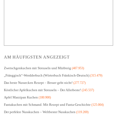
AM HÄUFIGSTEN ANGEZEIGT
Zwetschgenkuchen mit Streuseln und Mürbteig
(407.953)
„Fränggisch“-Werdderbuch (Wörterbuch Fränkisch-Deutsch)
(315.479)
Das beste Nussecken Rezept – Besser geht nicht!
(277.727)
Köstlicher Apfelkuchen mit Streuseln – Der Allerbeste!
(245.537)
Apfel Marzipan Kuchen
(180.900)
Fantakuchen mit Schmand. Mit Rezept und Fanta-Geschichte
(125.004)
Der perfekte Nusskuchen – Weltbester Nusskuchen
(119.269)