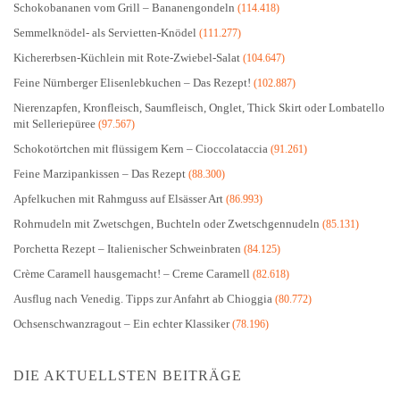
Schokobananen vom Grill – Bananengondeln
(114.418)
Semmelknödel- als Servietten-Knödel
(111.277)
Kichererbsen-Küchlein mit Rote-Zwiebel-Salat
(104.647)
Feine Nürnberger Elisenlebkuchen – Das Rezept!
(102.887)
Nierenzapfen, Kronfleisch, Saumfleisch, Onglet, Thick Skirt oder Lombatello
mit Selleriepüree
(97.567)
Schokotörtchen mit flüssigem Kern – Cioccolataccia
(91.261)
Feine Marzipankissen – Das Rezept
(88.300)
Apfelkuchen mit Rahmguss auf Elsässer Art
(86.993)
Rohrnudeln mit Zwetschgen, Buchteln oder Zwetschgennudeln
(85.131)
Porchetta Rezept – Italienischer Schweinbraten
(84.125)
Crème Caramell hausgemacht! – Creme Caramell
(82.618)
Ausflug nach Venedig. Tipps zur Anfahrt ab Chioggia
(80.772)
Ochsenschwanzragout – Ein echter Klassiker
(78.196)
DIE AKTUELLSTEN BEITRÄGE