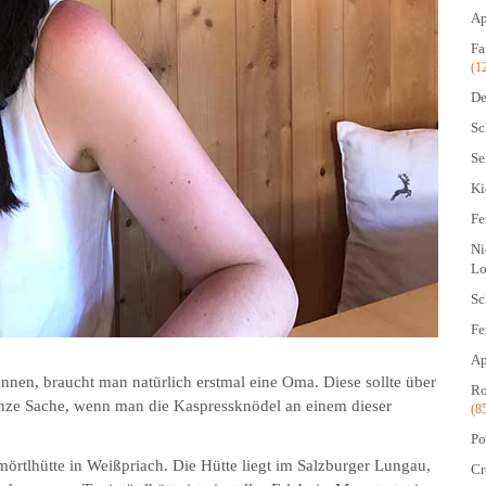
Ap
Fa
(1
De
Sc
Se
Ki
Fe
Ni
Lo
Sc
Fe
Ap
en, braucht man natürlich erstmal eine Oma. Diese sollte über
Ro
ganze Sache, wenn man die Kaspressknödel an einem dieser
(8
Po
örtlhütte in Weißpriach. Die Hütte liegt im Salzburger Lungau,
Cr