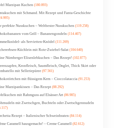
fel Marzipan Kuchen
(180.893)
ntakuchen mit Schmand. Mit Rezept und Fanta-Geschichte
24.995)
r perfekte Nusskuchen – Weltbester Nusskuchen
(119.258)
hokobananen vom Grill – Bananengondeln
(114.407)
mmelknödel- als Servietten-Knödel
(111.269)
chererbsen-Küchlein mit Rote-Zwiebel-Salat
(104.640)
ine Nürnberger Elisenlebkuchen – Das Rezept!
(102.877)
erenzapfen, Kronfleisch, Saumfleisch, Onglet, Thick Skirt oder
mbatello mit Selleriepüree
(97.561)
hokotörtchen mit flüssigem Kern – Cioccolataccia
(91.253)
ine Marzipankissen – Das Rezept
(88.292)
felkuchen mit Rahmguss auf Elsässer Art
(86.985)
hrnudeln mit Zwetschgen, Buchteln oder Zwetschgennudeln
5.117)
rchetta Rezept – Italienischer Schweinbraten
(84.114)
ème Caramell hausgemacht! – Creme Caramell
(82.612)