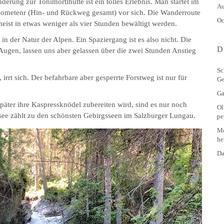
erung zur Tonimörtlhütte ist ein tolles Erlebnis. Man startet im
Au
lometenr (Hin- und Rückweg gesamt) vor sich. Die Wanderroute
Oc
eist in etwas weniger als vier Stunden bewältigt werden.
in der Natur der Alpen. Ein Spaziergang ist es also nicht. Die
D
gen, lassen uns aber gelassen über die zwei Stunden Anstieg
Sc
rrt sich. Der befahrbare aber gesperrte Forstweg ist nur für
Ge
Ga
päter ihre Kaspressknödel zubereiten wird, sind es nur noch
Ol
see zählt zu den schönsten Gebirgsseen im Salzburger Lungau.
pe
Me
he
Da