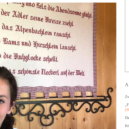
A
Zw
„F
(3
Da
Kö