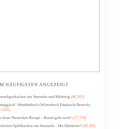
M HÄUFIGSTEN ANGEZEIGT
etschgenkuchen mit Streuseln und Mürbteig
(407.915)
ränggisch“-Werdderbuch (Wörterbuch Fränkisch-Deutsch)
15.455)
s beste Nussecken Rezept – Besser geht nicht!
(277.719)
stlicher Apfelkuchen mit Streuseln – Der Allerbeste!
(245.383)