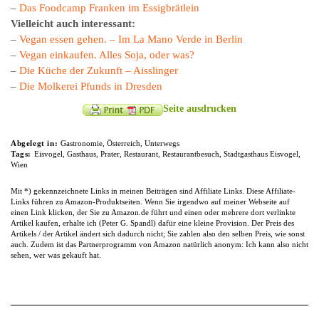
–
Das Foodcamp Franken im Essigbrätlein
Vielleicht auch interessant:
–
Vegan essen gehen. – Im La Mano Verde in Berlin
–
Vegan einkaufen. Alles Soja, oder was?
–
Die Küche der Zukunft – Aisslinger
–
Die Molkerei Pfunds in Dresden
Seite ausdrucken
Abgelegt in:
Gastronomie
,
Österreich
,
Unterwegs
Tags:
Eisvogel
,
Gasthaus
,
Prater
,
Restaurant
,
Restaurantbesuch
,
Stadtgasthaus Eisvogel
,
Wien
Mit *) gekennzeichnete Links in meinen Beiträgen sind Affiliate Links. Diese Affiliate-
Links führen zu Amazon-Produktseiten. Wenn Sie irgendwo auf meiner Webseite auf
einen Link klicken, der Sie zu Amazon.de führt und einen oder mehrere dort verlinkte
Artikel kaufen, erhalte ich (Peter G. Spandl) dafür eine kleine Provision. Der Preis des
Artikels / der Artikel ändert sich dadurch nicht; Sie zahlen also den selben Preis, wie sonst
auch. Zudem ist das Partnerprogramm von Amazon natürlich anonym: Ich kann also nicht
sehen, wer was gekauft hat.