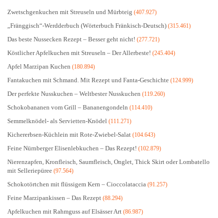
Zwetschgenkuchen mit Streuseln und Mürbteig
(407.927)
„Fränggisch“-Werdderbuch (Wörterbuch Fränkisch-Deutsch)
(315.461)
Das beste Nussecken Rezept – Besser geht nicht!
(277.721)
Köstlicher Apfelkuchen mit Streuseln – Der Allerbeste!
(245.404)
Apfel Marzipan Kuchen
(180.894)
Fantakuchen mit Schmand. Mit Rezept und Fanta-Geschichte
(124.999)
Der perfekte Nusskuchen – Weltbester Nusskuchen
(119.260)
Schokobananen vom Grill – Bananengondeln
(114.410)
Semmelknödel- als Servietten-Knödel
(111.271)
Kichererbsen-Küchlein mit Rote-Zwiebel-Salat
(104.643)
Feine Nürnberger Elisenlebkuchen – Das Rezept!
(102.879)
Nierenzapfen, Kronfleisch, Saumfleisch, Onglet, Thick Skirt oder Lombatello
mit Selleriepüree
(97.564)
Schokotörtchen mit flüssigem Kern – Cioccolataccia
(91.257)
Feine Marzipankissen – Das Rezept
(88.294)
Apfelkuchen mit Rahmguss auf Elsässer Art
(86.987)