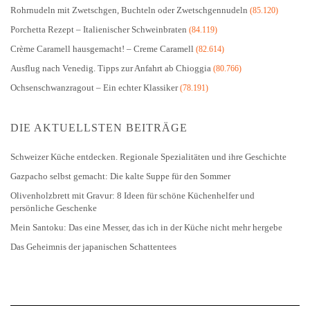
Rohrnudeln mit Zwetschgen, Buchteln oder Zwetschgennudeln
(85.120)
Porchetta Rezept – Italienischer Schweinbraten
(84.119)
Crème Caramell hausgemacht! – Creme Caramell
(82.614)
Ausflug nach Venedig. Tipps zur Anfahrt ab Chioggia
(80.766)
Ochsenschwanzragout – Ein echter Klassiker
(78.191)
DIE AKTUELLSTEN BEITRÄGE
Schweizer Küche entdecken. Regionale Spezialitäten und ihre Geschichte
Gazpacho selbst gemacht: Die kalte Suppe für den Sommer
Olivenholzbrett mit Gravur: 8 Ideen für schöne Küchenhelfer und
persönliche Geschenke
Mein Santoku: Das eine Messer, das ich in der Küche nicht mehr hergebe
Das Geheimnis der japanischen Schattentees