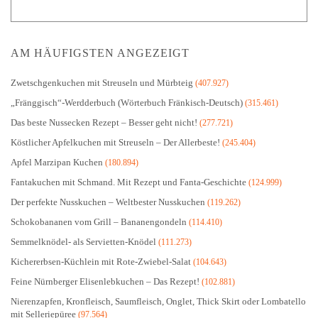
AM HÄUFIGSTEN ANGEZEIGT
Zwetschgenkuchen mit Streuseln und Mürbteig
(407.927)
„Fränggisch“-Werdderbuch (Wörterbuch Fränkisch-Deutsch)
(315.461)
Das beste Nussecken Rezept – Besser geht nicht!
(277.721)
Köstlicher Apfelkuchen mit Streuseln – Der Allerbeste!
(245.404)
Apfel Marzipan Kuchen
(180.894)
Fantakuchen mit Schmand. Mit Rezept und Fanta-Geschichte
(124.999)
Der perfekte Nusskuchen – Weltbester Nusskuchen
(119.262)
Schokobananen vom Grill – Bananengondeln
(114.410)
Semmelknödel- als Servietten-Knödel
(111.273)
Kichererbsen-Küchlein mit Rote-Zwiebel-Salat
(104.643)
Feine Nürnberger Elisenlebkuchen – Das Rezept!
(102.881)
Nierenzapfen, Kronfleisch, Saumfleisch, Onglet, Thick Skirt oder Lombatello
mit Selleriepüree
(97.564)