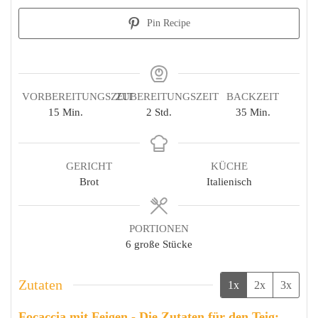
Pin Recipe
VORBEREITUNGSZEIT
ZUBEREITUNGSZEIT
BACKZEIT
Minuten
Stunden
Minuten
15
Min.
2
Std.
35
Min.
GERICHT
KÜCHE
Brot
Italienisch
PORTIONEN
6
große Stücke
Zutaten
1x
2x
3x
Focaccia mit Feigen - Die Zutaten für den Teig: