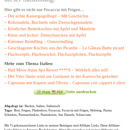
Hier gibt es nicht nur Focaccia mit Feigen…
–
Der echte Kaisergugelhupf – Mit Geschichte
–
Rohrnudeln, Buchteln oder Zwetschgennudeln
–
Köstlicher Butterkuchen mit Apfel und Mandeln
–
Klein und lecker: Zimtschnecken mit Apfel
–
Kärntner Reindling – Osterreindling
–
Geschlagener Kuchen aus der Picardie – Le Gâteau Battu picard
–
Flachszöpfe, Flachswickel, Flachszöpfchen, Flachszöpfle
Mehr zum Thema Italien:
–
Bad Moos Aqua Spa Resort ****S – Wirklich alles toll!
–
Der Vino Santo wird am Gardasee in der Karwoche gekeltert
–
Caponata mit Kapern und Oliven – Caponata con capperi e olive
Seite ausdrucken
Abgelegt in:
Backen
,
Italien
,
Italienisch
Tags:
Brot
,
Feigen
,
Fladenbrot
,
Focaccia
,
Focaccia mit Feigen
,
Hefeteig
,
Parma
Schinken
,
Parmaschinken
,
Pinienkerne
,
San Daniele
,
Schiacciata
Mit *) gekennzeichnete Links in meinen Beiträgen sind Affiliate Links. Diese Affiliate-
Links führen zu Amazon-Produktseiten. Wenn Sie irgendwo auf meiner Webseite auf