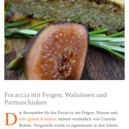
Focaccia mit Feigen, Walnüssen und
Parmaschinken
D
ie Rezeptidee für das Focaccia mit Feigen, Nüssen und
sehr gutem Schinken
stammt vermutlich von Cornelia
Poletto. Vorgestellt wurde es irgendwann in den Jahren