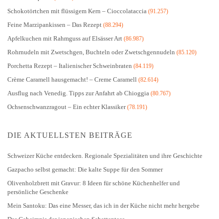
Schokotörtchen mit flüssigem Kern – Cioccolataccia
(91.257)
Feine Marzipankissen – Das Rezept
(88.294)
Apfelkuchen mit Rahmguss auf Elsässer Art
(86.987)
Rohrnudeln mit Zwetschgen, Buchteln oder Zwetschgennudeln
(85.120)
Porchetta Rezept – Italienischer Schweinbraten
(84.119)
Crème Caramell hausgemacht! – Creme Caramell
(82.614)
Ausflug nach Venedig. Tipps zur Anfahrt ab Chioggia
(80.767)
Ochsenschwanzragout – Ein echter Klassiker
(78.191)
DIE AKTUELLSTEN BEITRÄGE
Schweizer Küche entdecken. Regionale Spezialitäten und ihre Geschichte
Gazpacho selbst gemacht: Die kalte Suppe für den Sommer
Olivenholzbrett mit Gravur: 8 Ideen für schöne Küchenhelfer und
persönliche Geschenke
Mein Santoku: Das eine Messer, das ich in der Küche nicht mehr hergebe