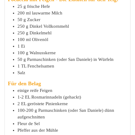
25
g
frische Hefe
200
ml
lauwarme Milch
50
g
Zucker
250
g
Dinkel Vollkornmehl
250
g
Dinkelmehl
100
ml
Olivenöl
1
Ei
100
g
Walnusskerne
50
g
Parmaschinken (oder San Daniele) in Würfeln
1
TL
Fenchelsamen
Salz
Für den Belag
einige
reife Feigen
1-2
EL
Rosmarinnadeln (gehackt)
2
EL
geröstete Pinienkerne
100-200
g
Parmaschinken (oder San Daniele) dünn
aufgeschnitten
Fleur de Sel
Pfeffer aus der Mühle