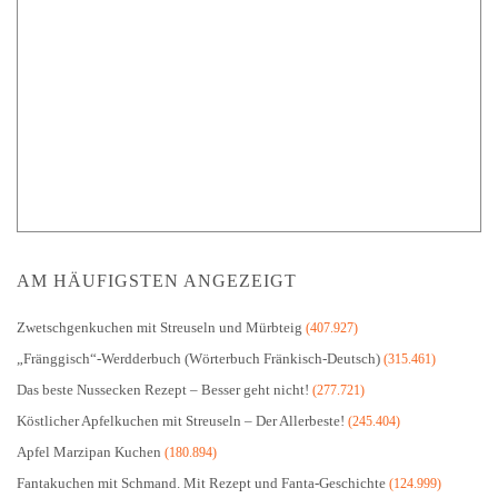
AM HÄUFIGSTEN ANGEZEIGT
Zwetschgenkuchen mit Streuseln und Mürbteig
(407.927)
„Fränggisch“-Werdderbuch (Wörterbuch Fränkisch-Deutsch)
(315.461)
Das beste Nussecken Rezept – Besser geht nicht!
(277.721)
Köstlicher Apfelkuchen mit Streuseln – Der Allerbeste!
(245.404)
Apfel Marzipan Kuchen
(180.894)
Fantakuchen mit Schmand. Mit Rezept und Fanta-Geschichte
(124.999)