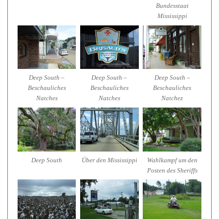
Bundesstaat
Mississippi
Deep South –
Deep South –
Deep South –
Beschauliches
Beschauliches
Beschauliches
Natches
Natches
Natchez
Deep South
Über den Mississippi
Wahlkampf um den
Posten des Sheriffs