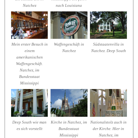
Natchez
nach Louisiana
Mein erster Besuch in
Waffengeschäft in
Südstaatenvilla in
einem
Natchez
Natchez. Deep South
amerikanischen
Waffengeschäft.
Natchez, im
Bundesstaat
Mississippi
Deep South wie man
Kirche in Natchez, im
Nationalstolz auch in
es sich vorstellt
Bundesstaat
der Kirche. Hier in
Mississippi
Natchez, im