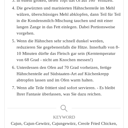
In einem großen, tiefen Topf das Öl auf 160° erhitzen.
Die gewürzten und marinierten Hähnchenteile im Mehl
wälzen, überschüssiges Mehl abklopfen, dann Teil für Teil
in die Kondensmilch-Mischung tauchen und mit einer
langen Zange in das Fett einlegen. Dabei Portionsweise
vorgehen.
Wenn die Hähnchen sehr schnell dunkel werden,
reduzieren Sie gegebenenfalls die Hitze. Innerhalb von 8-
10 Minuten dürfte das Fleisch gar sein (Kerntemperatur
von 68 Grad - nicht am Knochen messen!)
Unterdessen den Ofen auf 70 Grad vorheizen, fertige
Hähnchenteile auf Südstaaten-Art auf Küchenkrepp
abtropfen lassen und im Ofen warm halten.
Wenn alle Teile frittiert sind sofort servieren. - Es bleibt
Ihrer Fantasie überlassen, was Sie dazu reichen.
KEYWORD
Cajun, Cajun-Gewürz, Cajungewürz, Creole Fried Chicken,