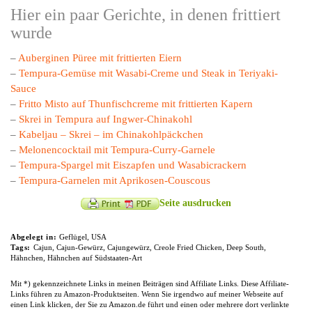
Hier ein paar Gerichte, in denen frittiert
wurde
–
Auberginen Püree mit frittierten Eiern
–
Tempura-Gemüse mit Wasabi-Creme und Steak in Teriyaki-
Sauce
–
Fritto Misto auf Thunfischcreme mit frittierten Kapern
–
Skrei in Tempura auf Ingwer-Chinakohl
–
Kabeljau – Skrei – im Chinakohlpäckchen
–
Melonencocktail mit Tempura-Curry-Garnele
–
Tempura-Spargel mit Eiszapfen und Wasabicrackern
–
Tempura-Garnelen mit Aprikosen-Couscous
Seite ausdrucken
Abgelegt in:
Geflügel
,
USA
Tags:
Cajun
,
Cajun-Gewürz
,
Cajungewürz
,
Creole Fried Chicken
,
Deep South
,
Hähnchen
,
Hähnchen auf Südstaaten-Art
Mit *) gekennzeichnete Links in meinen Beiträgen sind Affiliate Links. Diese Affiliate-
Links führen zu Amazon-Produktseiten. Wenn Sie irgendwo auf meiner Webseite auf
einen Link klicken, der Sie zu Amazon.de führt und einen oder mehrere dort verlinkte