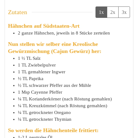
Zutaten
1x
2x
3x
Hähnchen auf Südstaaten-Art
2
ganze
Hähnchen, jeweils in 8 Stücke zerteilen
Nun stellen wir selber eine Kreolische
Gewürzmischung (Cajun Gewürz) her:
1 ½
TL
Salz
1
TL
Zwiebelpulver
1
TL
gemahlener Ingwer
½
TL
Paprika
½
TL
schwarzer Pfeffer aus der Mühle
1
Msp
Cayenne Pfeffer
¼
TL
Korianderkörner (nach Röstung gemahlen)
¼
TL
Kreuzkümmel (nach Röstung gemahlen)
¼
TL
getrockneter Oregano
¼
TL
getrockneter Thymian
So werden die Hähnchenteile frittiert:
1-2
L
neutrales Öl