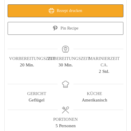
Rezept drucken
Pin Recipe
VORBEREITUNGSZEIT
ZUBEREITUNGSZEIT
MARINIERZEIT
Minuten
Minuten
20
Min.
30
Min.
CA.
Stunden
2
Std.
GERICHT
KÜCHE
Geflügel
Amerikanisch
PORTIONEN
5
Personen