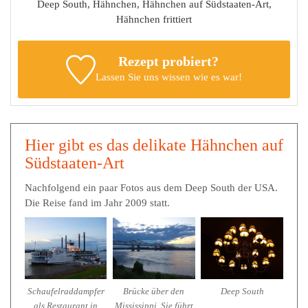
Deep South, Hähnchen, Hähnchen auf Südstaaten-Art,
Hähnchen frittiert
Rezept probiert?
Lassen Sie uns wissen
wie es war!
Hier gibt es das delikate Hähnchen auf
Südstaaten-Art
Nachfolgend ein paar Fotos aus dem Deep South der USA.
Die Reise fand im Jahr 2009 statt.
Schaufelraddampfer
Brücke über den
Deep South
als Restaurant in
Mississippi. Sie führt