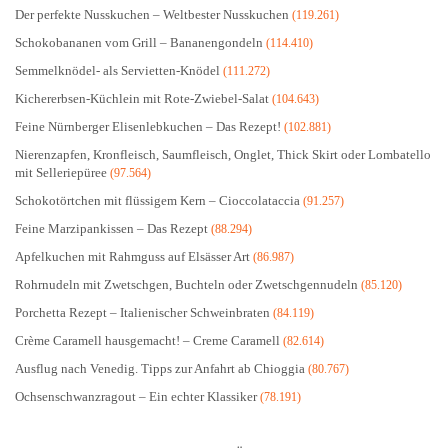
Der perfekte Nusskuchen – Weltbester Nusskuchen
(119.261)
Schokobananen vom Grill – Bananengondeln
(114.410)
Semmelknödel- als Servietten-Knödel
(111.272)
Kichererbsen-Küchlein mit Rote-Zwiebel-Salat
(104.643)
Feine Nürnberger Elisenlebkuchen – Das Rezept!
(102.881)
Nierenzapfen, Kronfleisch, Saumfleisch, Onglet, Thick Skirt oder Lombatello
mit Selleriepüree
(97.564)
Schokotörtchen mit flüssigem Kern – Cioccolataccia
(91.257)
Feine Marzipankissen – Das Rezept
(88.294)
Apfelkuchen mit Rahmguss auf Elsässer Art
(86.987)
Rohrnudeln mit Zwetschgen, Buchteln oder Zwetschgennudeln
(85.120)
Porchetta Rezept – Italienischer Schweinbraten
(84.119)
Crème Caramell hausgemacht! – Creme Caramell
(82.614)
Ausflug nach Venedig. Tipps zur Anfahrt ab Chioggia
(80.767)
Ochsenschwanzragout – Ein echter Klassiker
(78.191)