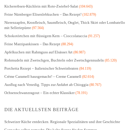
Kichererbsen-Küchlein mit Rote-Zwiebel-Salat
(104.643)
Feine Nürnberger Elisenlebkuchen – Das Rezept!
(102.879)
Nierenzapfen, Kronfleisch, Saumfleisch, Onglet, Thick Skirt oder Lombatello
mit Selleriepüree
(97.564)
Schokotörtchen mit flüssigem Kern – Cioccolataccia
(91.257)
Feine Marzipankissen – Das Rezept
(88.294)
Apfelkuchen mit Rahmguss auf Elsässer Art
(86.987)
Rohrnudeln mit Zwetschgen, Buchteln oder Zwetschgennudeln
(85.120)
Porchetta Rezept – Italienischer Schweinbraten
(84.119)
Crème Caramell hausgemacht! – Creme Caramell
(82.614)
Ausflug nach Venedig. Tipps zur Anfahrt ab Chioggia
(80.767)
Ochsenschwanzragout – Ein echter Klassiker
(78.191)
DIE AKTUELLSTEN BEITRÄGE
Schweizer Küche entdecken. Regionale Spezialitäten und ihre Geschichte
Gazpacho selbst gemacht: Die kalte Suppe für den Sommer