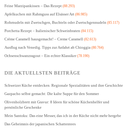
Feine Marzipankissen – Das Rezept
(88.293)
Apfelkuchen mit Rahmguss auf Elsässer Art
(86.985)
Rohrnudeln mit Zwetschgen, Buchteln oder Zwetschgennudeln
(85.117)
Porchetta Rezept – Italienischer Schweinbraten
(84.115)
Crème Caramell hausgemacht! – Creme Caramell
(82.613)
Ausflug nach Venedig. Tipps zur Anfahrt ab Chioggia
(80.764)
Ochsenschwanzragout – Ein echter Klassiker
(78.190)
DIE AKTUELLSTEN BEITRÄGE
Schweizer Küche entdecken. Regionale Spezialitäten und ihre Geschichte
Gazpacho selbst gemacht: Die kalte Suppe für den Sommer
Olivenholzbrett mit Gravur: 8 Ideen für schöne Küchenhelfer und
persönliche Geschenke
Mein Santoku: Das eine Messer, das ich in der Küche nicht mehr hergebe
Das Geheimnis der japanischen Schattentees