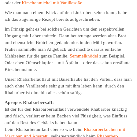
oder der
Kirschenmichel mit Vanillesoße
.
Wie man nach einem Klick auf den Link oben sehen kann, habe
ich das zugehörige Rezept bereits aufgeschrieben.
Im Prinzip geht es bei solchen Gerichten um den respektvollen
Umgang mit Lebensmitteln. Denn heutzutage werden altes Brot
und ebensolche Brötchen gedankenlos in den Müll geworfen.
Früher sammelte man Altgebäck und machte daraus einfache
Mahlzeiten für die ganze Familie.
Semmelknödel
zum Beispiel.
Oder eben Ofenschlupfer – mit Äpfeln – oder das schon erwähnte
Kirschenmännle.
Unser Rhabarberauflauf mit Baiserhaube hat den Vorteil, dass man
auch ohne Vanillesoße sehr gut mit ihm leben kann, durch den
Rhabarber ist ohnehin alles schön saftig.
Apropos Rhabarbersaft:
Ist der für den Rhabarberauflauf verwendete Rhabarber knackig
und frisch, verliert er beim Backen viel Flüssigkeit, was Einfluss
auf den Rest des Gebäcks haben kann.
Beim Rhabarberauflauf ebenso wie beim
Rhabarberkuchen mit
Marzipan und Amaretti
, selbstverständlich beim
Rhabarber-