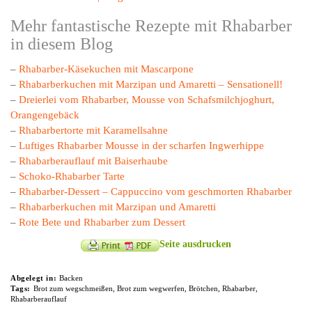
Mehr fantastische Rezepte mit Rhabarber
in diesem Blog
–
Rhabarber-Käsekuchen mit Mascarpone
–
Rhabarberkuchen mit Marzipan und Amaretti – Sensationell!
–
Dreierlei vom Rhabarber, Mousse von Schafsmilchjoghurt,
Orangengebäck
–
Rhabarbertorte mit Karamellsahne
–
Luftiges Rhabarber Mousse in der scharfen Ingwerhippe
–
Rhabarberauflauf mit Baiserhaube
–
Schoko-Rhabarber Tarte
–
Rhabarber-Dessert – Cappuccino vom geschmorten Rhabarber
–
Rhabarberkuchen mit Marzipan und Amaretti
–
Rote Bete und Rhabarber zum Dessert
Seite ausdrucken
Abgelegt in:
Backen
Tags:
Brot zum wegschmeißen
,
Brot zum wegwerfen
,
Brötchen
,
Rhabarber
,
Rhabarberauflauf