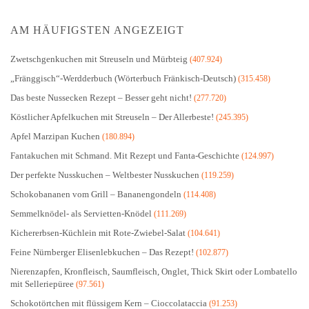
AM HÄUFIGSTEN ANGEZEIGT
Zwetschgenkuchen mit Streuseln und Mürbteig
(407.924)
„Fränggisch“-Werdderbuch (Wörterbuch Fränkisch-Deutsch)
(315.458)
Das beste Nussecken Rezept – Besser geht nicht!
(277.720)
Köstlicher Apfelkuchen mit Streuseln – Der Allerbeste!
(245.395)
Apfel Marzipan Kuchen
(180.894)
Fantakuchen mit Schmand. Mit Rezept und Fanta-Geschichte
(124.997)
Der perfekte Nusskuchen – Weltbester Nusskuchen
(119.259)
Schokobananen vom Grill – Bananengondeln
(114.408)
Semmelknödel- als Servietten-Knödel
(111.269)
Kichererbsen-Küchlein mit Rote-Zwiebel-Salat
(104.641)
Feine Nürnberger Elisenlebkuchen – Das Rezept!
(102.877)
Nierenzapfen, Kronfleisch, Saumfleisch, Onglet, Thick Skirt oder Lombatello
mit Selleriepüree
(97.561)
Schokotörtchen mit flüssigem Kern – Cioccolataccia
(91.253)