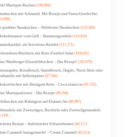
fel Marzipan Kuchen
(180.894)
ntakuchen mit Schmand. Mit Rezept und Fanta-Geschichte
24.998)
r perfekte Nusskuchen – Weltbester Nusskuchen
(119.260)
hokobananen vom Grill – Bananengondeln
(114.410)
mmelknödel- als Servietten-Knödel
(111.271)
chererbsen-Küchlein mit Rote-Zwiebel-Salat
(104.643)
ine Nürnberger Elisenlebkuchen – Das Rezept!
(102.879)
erenzapfen, Kronfleisch, Saumfleisch, Onglet, Thick Skirt oder
mbatello mit Selleriepüree
(97.564)
hokotörtchen mit flüssigem Kern – Cioccolataccia
(91.255)
ine Marzipankissen – Das Rezept
(88.294)
felkuchen mit Rahmguss auf Elsässer Art
(86.987)
hrnudeln mit Zwetschgen, Buchteln oder Zwetschgennudeln
5.120)
rchetta Rezept – Italienischer Schweinbraten
(84.117)
ème Caramell hausgemacht! – Creme Caramell
(82.613)