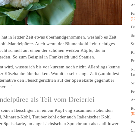
Ap
Fa
(1
De
Sc
, hat in letzter Zeit etwas überhandgenommen, weshalb es Zeit
enkohl-Mandelpüree. Auch wenn der Blumenkohl kein richtiges
Se
echt schnell auf einen der schönen weißen Köpfe, die in
Ki
rden. So zum Beispiel in Frankreich und Spanien.
Fe
wird, wusste ich bis vor kurzem noch nicht. Allerdings kenne
Ni
er Käsehaube überbacken. Womit er sehr lange Zeit (zumindest
Lo
lternative den Fleischgerichten auf der Speisekarte gegenüber
Sc
 her….!
Fe
delpüree als Teil vom Dreierlei
Ap
Ro
 seinen fleischigen, in einem Kopf eng zusammenstehenden
(8
l, Minarett-Kohl, Traubenkohl oder auch Italienischer Kohl
Po
 der Speisekarte, im angelsächsischen Sprachraum als cauliflower
Cr