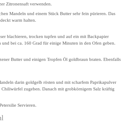
zer Zitronensaft verwenden.
chen Mandeln und einem Stück Butter sehr fein pürieren. Das
edeckt warm halten.
ser blachieren, trocken tupfen und auf ein mit Backpapier
 und bei ca. 160 Grad für einige Minuten in den Ofen geben.
ener Butter und einigen Tropfen Öl goldbraun braten. Ebenfalls
Mandeln darin goldgelb rösten und mit scharfem Paprikapulver
Chiliwürfel zugeben. Danach mit grobkörnigem Salz kräftig
tersilie Servieren.
hl