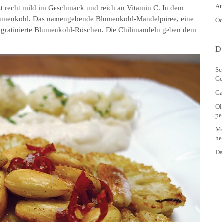
Au
 ist recht mild im Geschmack und reich an Vitamin C. In dem
 Blumenkohl. Das namengebende Blumenkohl-Mandelpüree, eine
Oc
 gratinierte Blumenkohl-Röschen. Die Chilimandeln geben dem
D
Sc
Ge
Ga
Ol
pe
Me
he
Da