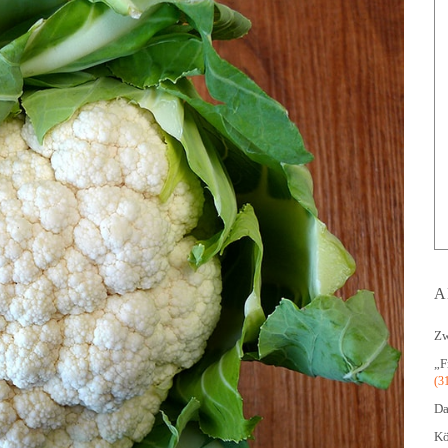
A
Zw
„F
(3
Da
Kö