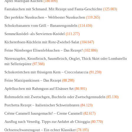
Apfel Marzipan Kuchen
(180.899)
Fantakuchen mit Schmand. Mit Rezept und Fanta-Geschichte
(125.003)
Der perfekte Nusskuchen – Weltbester Nusskuchen
(119.265)
Schokobananen vom Grill – Bananengondeln
(114.416)
Semmelknödel- als Servietten-Knödel
(111.277)
Kichererbsen-Küchlein mit Rote-Zwiebel-Salat
(104.647)
Feine Nürnberger Elisenlebkuchen – Das Rezept!
(102.886)
Nierenzapfen, Kronfleisch, Saumfleisch, Onglet, Thick Skirt oder Lombatello
mit Selleriepüree
(97.566)
Schokotörtchen mit flüssigem Kern – Cioccolataccia
(91.259)
Feine Marzipankissen – Das Rezept
(88.298)
Apfelkuchen mit Rahmguss auf Elsässer Art
(86.991)
Rohrnudeln mit Zwetschgen, Buchteln oder Zwetschgennudeln
(85.130)
Porchetta Rezept – Italienischer Schweinbraten
(84.123)
Crème Caramell hausgemacht! – Creme Caramell
(82.617)
Ausflug nach Venedig. Tipps zur Anfahrt ab Chioggia
(80.770)
Ochsenschwanzragout – Ein echter Klassiker
(78.195)