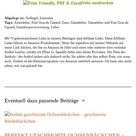
Seite ausdrucken
Abgelegt in:
Geflügel
,
Innereien
Tags:
Entenleber
,
Foie Gras de Canard
,
Gans
,
Gänseleber
,
Gänseleber und Foie Gras de
Canard
,
Ganzkörperverwertung
,
Leber
Mit *) gekennzeichnete Links in meinen Beiträgen sind Affiliate Links. Diese Affiliate-
Links führen zu Amazon-Produktseiten. Wenn Sie irgendwo auf meiner Webseite auf
einen Link klicken, der Sie zu Amazon.de führt und einen oder mehrere dort verlinkte
Artikel kaufen, erhalte ich (Peter G. Spandl) dafür eine kleine Provision. Der Preis des
Artikels / der Artikel ändert sich dadurch nicht; Sie zahlen also den selben Preis, wie sonst
auch. Zudem ist das Partnerprogramm von Amazon natürlich anonym: Ich kann also nicht
sehen, wer was gekauft hat.
Eventuell dazu passende Beiträge
PERFEKT GESCHMORTE OCHSENBÄCKCHEN –