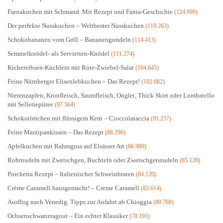
Fantakuchen mit Schmand. Mit Rezept und Fanta-Geschichte
(124.999)
Der perfekte Nusskuchen – Weltbester Nusskuchen
(119.263)
Schokobananen vom Grill – Bananengondeln
(114.413)
Semmelknödel- als Servietten-Knödel
(111.274)
Kichererbsen-Küchlein mit Rote-Zwiebel-Salat
(104.645)
Feine Nürnberger Elisenlebkuchen – Das Rezept!
(102.882)
Nierenzapfen, Kronfleisch, Saumfleisch, Onglet, Thick Skirt oder Lombatello
mit Selleriepüree
(97.564)
Schokotörtchen mit flüssigem Kern – Cioccolataccia
(91.257)
Feine Marzipankissen – Das Rezept
(88.296)
Apfelkuchen mit Rahmguss auf Elsässer Art
(86.989)
Rohrnudeln mit Zwetschgen, Buchteln oder Zwetschgennudeln
(85.128)
Porchetta Rezept – Italienischer Schweinbraten
(84.120)
Crème Caramell hausgemacht! – Creme Caramell
(82.614)
Ausflug nach Venedig. Tipps zur Anfahrt ab Chioggia
(80.768)
Ochsenschwanzragout – Ein echter Klassiker
(78.193)