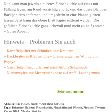
Nun kann man jeweils ein leeres Fleischküchle auf eines mit
Füllung legen, am Rand vorsichtig andrücken, das obere Blatt des
Backpapieres entfernen und umgedreht in eine Pfanne gleiten
lassen. Jetzt kann das obere Blatt Papier entfernt werden. Die
gefüllten Fleischküchle ganz liebevoll (und nicht zu heiß) braten.
– Guten Appetit.
Hinweis – Probieren Sie auch
–
Kartoffelpuffer mit Schinken und Kräutern
–
Hackbraten in Kräuterhülle – Erinnerungen an Wimpy und
Popeye
–
Getrüffelte Fleischpflanzerl nach Alfons Schuhbeck
–
Nierenzapfen mit Meerrettichkruste auf Apfel-Lauchgemüse
Seite ausdrucken
Abgelegt in:
Fleisch
,
Frucht / Obst
,
Rind
,
Schwein
Tags:
Balsamico
,
Buletten
,
Fleischküchle
,
Fleischpflanzerl
,
Pfirsich
,
Pfirsiche
,
Thymian
,
Vincent Klink
,
Weinberpfirsiche