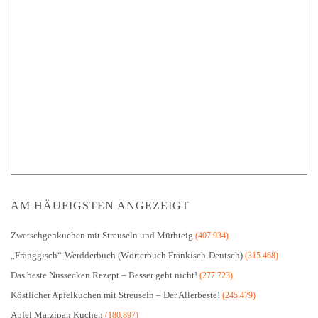
AM HÄUFIGSTEN ANGEZEIGT
Zwetschgenkuchen mit Streuseln und Mürbteig
(407.934)
„Fränggisch“-Werdderbuch (Wörterbuch Fränkisch-Deutsch)
(315.468)
Das beste Nussecken Rezept – Besser geht nicht!
(277.723)
Köstlicher Apfelkuchen mit Streuseln – Der Allerbeste!
(245.479)
Apfel Marzipan Kuchen
(180.897)