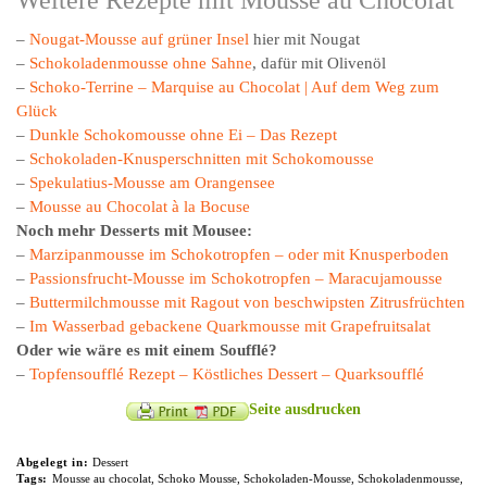
Weitere Rezepte mit Mousse au Chocolat
–
Nougat-Mousse auf grüner Insel
hier mit Nougat
–
Schokoladenmousse ohne Sahne
, dafür mit Olivenöl
–
Schoko-Terrine – Marquise au Chocolat | Auf dem Weg zum
Glück
–
Dunkle Schokomousse ohne Ei – Das Rezept
–
Schokoladen-Knusperschnitten mit Schokomousse
–
Spekulatius-Mousse am Orangensee
–
Mousse au Chocolat à la Bocuse
Noch mehr Desserts mit Mousee:
–
Marzipanmousse im Schokotropfen – oder mit Knusperboden
–
Passionsfrucht-Mousse im Schokotropfen – Maracujamousse
–
Buttermilchmousse mit Ragout von beschwipsten Zitrusfrüchten
–
Im Wasserbad gebackene Quarkmousse mit Grapefruitsalat
Oder wie wäre es mit einem Soufflé?
–
Topfensoufflé Rezept – Köstliches Dessert – Quarksoufflé
Seite ausdrucken
Abgelegt in:
Dessert
Tags:
Mousse au chocolat
,
Schoko Mousse
,
Schokoladen-Mousse
,
Schokoladenmousse
,