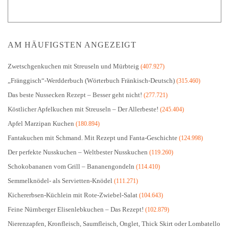
AM HÄUFIGSTEN ANGEZEIGT
Zwetschgenkuchen mit Streuseln und Mürbteig
(407.927)
„Fränggisch“-Werdderbuch (Wörterbuch Fränkisch-Deutsch)
(315.460)
Das beste Nussecken Rezept – Besser geht nicht!
(277.721)
Köstlicher Apfelkuchen mit Streuseln – Der Allerbeste!
(245.404)
Apfel Marzipan Kuchen
(180.894)
Fantakuchen mit Schmand. Mit Rezept und Fanta-Geschichte
(124.998)
Der perfekte Nusskuchen – Weltbester Nusskuchen
(119.260)
Schokobananen vom Grill – Bananengondeln
(114.410)
Semmelknödel- als Servietten-Knödel
(111.271)
Kichererbsen-Küchlein mit Rote-Zwiebel-Salat
(104.643)
Feine Nürnberger Elisenlebkuchen – Das Rezept!
(102.879)
Nierenzapfen, Kronfleisch, Saumfleisch, Onglet, Thick Skirt oder Lombatello