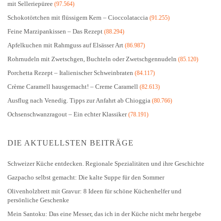
mit Selleriepüree
(97.564)
Schokotörtchen mit flüssigem Kern – Cioccolataccia
(91.255)
Feine Marzipankissen – Das Rezept
(88.294)
Apfelkuchen mit Rahmguss auf Elsässer Art
(86.987)
Rohrnudeln mit Zwetschgen, Buchteln oder Zwetschgennudeln
(85.120)
Porchetta Rezept – Italienischer Schweinbraten
(84.117)
Crème Caramell hausgemacht! – Creme Caramell
(82.613)
Ausflug nach Venedig. Tipps zur Anfahrt ab Chioggia
(80.766)
Ochsenschwanzragout – Ein echter Klassiker
(78.191)
DIE AKTUELLSTEN BEITRÄGE
Schweizer Küche entdecken. Regionale Spezialitäten und ihre Geschichte
Gazpacho selbst gemacht: Die kalte Suppe für den Sommer
Olivenholzbrett mit Gravur: 8 Ideen für schöne Küchenhelfer und
persönliche Geschenke
Mein Santoku: Das eine Messer, das ich in der Küche nicht mehr hergebe