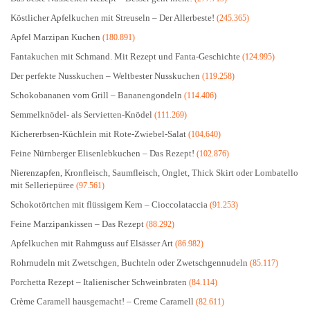
Köstlicher Apfelkuchen mit Streuseln – Der Allerbeste!
(245.365)
Apfel Marzipan Kuchen
(180.891)
Fantakuchen mit Schmand. Mit Rezept und Fanta-Geschichte
(124.995)
Der perfekte Nusskuchen – Weltbester Nusskuchen
(119.258)
Schokobananen vom Grill – Bananengondeln
(114.406)
Semmelknödel- als Servietten-Knödel
(111.269)
Kichererbsen-Küchlein mit Rote-Zwiebel-Salat
(104.640)
Feine Nürnberger Elisenlebkuchen – Das Rezept!
(102.876)
Nierenzapfen, Kronfleisch, Saumfleisch, Onglet, Thick Skirt oder Lombatello
mit Selleriepüree
(97.561)
Schokotörtchen mit flüssigem Kern – Cioccolataccia
(91.253)
Feine Marzipankissen – Das Rezept
(88.292)
Apfelkuchen mit Rahmguss auf Elsässer Art
(86.982)
Rohrnudeln mit Zwetschgen, Buchteln oder Zwetschgennudeln
(85.117)
Porchetta Rezept – Italienischer Schweinbraten
(84.114)
Crème Caramell hausgemacht! – Creme Caramell
(82.611)