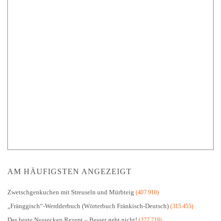
AM HÄUFIGSTEN ANGEZEIGT
Zwetschgenkuchen mit Streuseln und Mürbteig
(407.910)
„Fränggisch“-Werdderbuch (Wörterbuch Fränkisch-Deutsch)
(315.455)
Das beste Nussecken Rezept – Besser geht nicht!
(277.719)