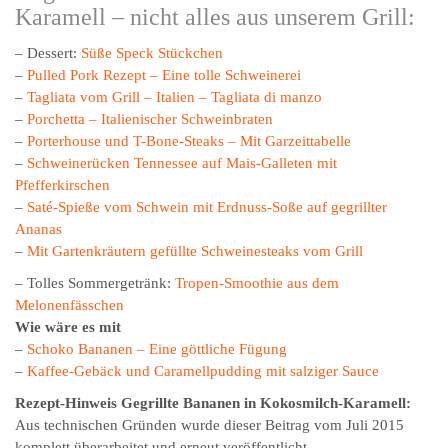
Karamell – nicht alles aus unserem Grill:
– Dessert:
Süße Speck Stückchen
–
Pulled Pork Rezept – Eine tolle Schweinerei
–
Tagliata vom Grill – Italien – Tagliata di manzo
–
Porchetta – Italienischer Schweinbraten
–
Porterhouse und T-Bone-Steaks – Mit Garzeittabelle
–
Schweinerücken Tennessee auf Mais-Galleten mit
Pfefferkirschen
–
Saté-Spieße vom Schwein mit Erdnuss-Soße auf gegrillter
Ananas
–
Mit Gartenkräutern gefüllte Schweinesteaks vom Grill
– Tolles Sommergetränk:
Tropen-Smoothie aus dem
Melonenfässchen
Wie wäre es mit
–
Schoko Bananen – Eine göttliche Fügung
–
Kaffee-Gebäck und Caramellpudding mit salziger Sauce
Rezept-Hinweis Gegrillte Bananen in Kokosmilch-Karamell:
Aus technischen Gründen wurde dieser Beitrag vom Juli 2015
komplett überarbeitet und erneut veröffentlicht.