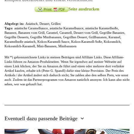
Seite ausdrucken
Abgelegt in:
Asiatisch
,
Dessert
,
Grillen
Tags:
asiatische Caramellsauce
,
asiatische Karamellsauce
,
asiatische Karamellsoße
,
Bananen
,
Bananen vom Grill
,
Caramel‎
,
Caramel‎l
,
Dessert vom Grill
,
Gegrillte Bananen
,
Gegrillte Desserts
,
Gegrillte Minibananen
,
Gegrilltes Dessert
,
Grillbananen
,
Karamel
,
Karamellsoße asiatisch
,
Kokos-Karamell-Sauce
,
Kokos-Karamell-Soße
,
Kokosmilch
,
Kokosmilch-Karamell
,
Mini-Bananen
,
Minibananen
Mit *) gekennzeichnete Links in meinen Beiträgen sind Affiliate Links. Diese Affiliate-
Links führen zu Amazon-Produktseiten. Wenn Sie irgendwo auf meiner Webseite auf
einen Link klicken, der Sie zu Amazon.de führt und einen oder mehrere dort verlinkte
Artikel kaufen, erhalte ich (Peter G. Spandl) dafür eine kleine Provision. Der Preis des
Artikels / der Artikel ändert sich dadurch nicht; Sie zahlen also den selben Preis, wie sonst
auch. Zudem ist das Partnerprogramm von Amazon natürlich anonym: Ich kann also nicht
sehen, wer was gekauft hat.
Eventuell dazu passende Beiträge