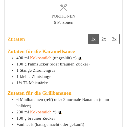
PORTIONEN
6
Personen
Zutaten
1x
2x
3x
Zutaten für die Karamellsauce
400
ml
Kokosmilch
(ungesüßt) *)
100
g
Palmzucker (oder braunen Zucker)
1
Stange
Zitronengras
1
kleine
Zimtstange
1½
TL
Maisstärke
Zutaten für die Grillbananen
6
Minibananen (reif) oder 3 normale Bananen (dann
halbiert)
200
ml
Kokosmilch
*)
100
g
brauner Zucker
Vanilleeis (hausgemacht oder gekauft)