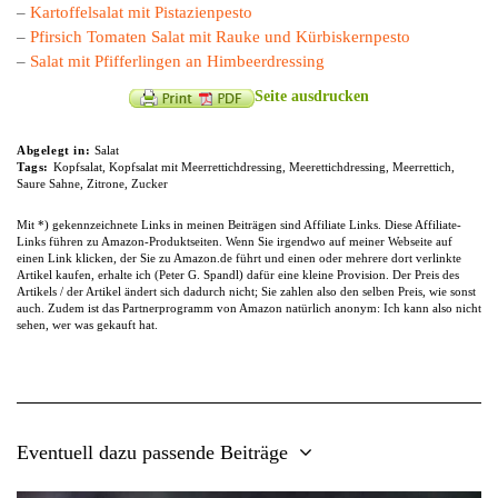
–
Kartoffelsalat mit Pistazienpesto
–
Pfirsich Tomaten Salat mit Rauke und Kürbiskernpesto
–
Salat mit Pfifferlingen an Himbeerdressing
Seite ausdrucken
Abgelegt in:
Salat
Tags:
Kopfsalat
,
Kopfsalat mit Meerrettichdressing
,
Meerettichdressing
,
Meerrettich
,
Saure Sahne
,
Zitrone
,
Zucker
Mit *) gekennzeichnete Links in meinen Beiträgen sind Affiliate Links. Diese Affiliate-
Links führen zu Amazon-Produktseiten. Wenn Sie irgendwo auf meiner Webseite auf
einen Link klicken, der Sie zu Amazon.de führt und einen oder mehrere dort verlinkte
Artikel kaufen, erhalte ich (Peter G. Spandl) dafür eine kleine Provision. Der Preis des
Artikels / der Artikel ändert sich dadurch nicht; Sie zahlen also den selben Preis, wie sonst
auch. Zudem ist das Partnerprogramm von Amazon natürlich anonym: Ich kann also nicht
sehen, wer was gekauft hat.
Eventuell dazu passende Beiträge