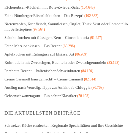
Kichererbsen-Küchlein mit Rote-Zwiebel-Salat
(104.643)
Feine Nürnberger Elisenlebkuchen – Das Rezept!
(102.882)
Nierenzapfen, Kronfleisch, Saumfleisch, Onglet, Thick Skirt oder Lombatello
mit Selleriepüree
(97.564)
Schokotörtchen mit flüssigem Kern – Cioccolataccia
(91.257)
Feine Marzipankissen – Das Rezept
(88.296)
Apfelkuchen mit Rahmguss auf Elsässer Art
(86.989)
Rohrnudeln mit Zwetschgen, Buchteln oder Zwetschgennudeln
(85.128)
Porchetta Rezept – Italienischer Schweinbraten
(84.120)
Crème Caramell hausgemacht! – Creme Caramell
(82.614)
Ausflug nach Venedig. Tipps zur Anfahrt ab Chioggia
(80.768)
Ochsenschwanzragout – Ein echter Klassiker
(78.193)
DIE AKTUELLSTEN BEITRÄGE
Schweizer Küche entdecken. Regionale Spezialitäten und ihre Geschichte