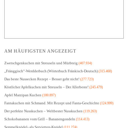
AM HÄUFIGSTEN ANGEZEIGT
Zwetschgenkuchen mit Streuseln und Mürbteig
(407.934)
„Fränggisch“-Werdderbuch (Wörterbuch Fränkisch-Deutsch)
(315.468)
Das beste Nussecken Rezept – Besser geht nicht!
(277.723)
Köstlicher Apfelkuchen mit Streuseln – Der Allerbeste!
(245.479)
Apfel Marzipan Kuchen
(180.897)
Fantakuchen mit Schmand. Mit Rezept und Fanta-Geschichte
(124.999)
Der perfekte Nusskuchen – Weltbester Nusskuchen
(119.263)
Schokobananen vom Grill – Bananengondeln
(114.413)
Semmelknödel- als Servietten-Knödel
(111.274)