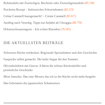
Rohrnudeln mit Zwetschgen, Buchteln oder Zwetschgennudeln
(85.130)
Porchetta Rezept – Italienischer Schweinbraten
(84.123)
Crème Caramell hausgemacht! – Creme Caramell
(82.617)
Ausflug nach Venedig. Tipps zur Anfahrt ab Chioggia
(80.770)
Ochsenschwanzragout – Ein echter Klassiker
(78.195)
DIE AKTUELLSTEN BEITRÄGE
Schweizer Küche entdecken. Regionale Spezialitäten und ihre Geschichte
Gazpacho selbst gemacht: Die kalte Suppe für den Sommer
Olivenholzbrett mit Gravur: 8 Ideen für schöne Küchenhelfer und
persönliche Geschenke
Mein Santoku: Das eine Messer, das ich in der Küche nicht mehr hergebe
Das Geheimnis der japanischen Schattentees