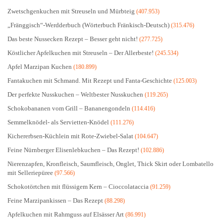
Zwetschgenkuchen mit Streuseln und Mürbteig
(407.953)
„Fränggisch“-Werdderbuch (Wörterbuch Fränkisch-Deutsch)
(315.476)
Das beste Nussecken Rezept – Besser geht nicht!
(277.725)
Köstlicher Apfelkuchen mit Streuseln – Der Allerbeste!
(245.534)
Apfel Marzipan Kuchen
(180.899)
Fantakuchen mit Schmand. Mit Rezept und Fanta-Geschichte
(125.003)
Der perfekte Nusskuchen – Weltbester Nusskuchen
(119.265)
Schokobananen vom Grill – Bananengondeln
(114.416)
Semmelknödel- als Servietten-Knödel
(111.276)
Kichererbsen-Küchlein mit Rote-Zwiebel-Salat
(104.647)
Feine Nürnberger Elisenlebkuchen – Das Rezept!
(102.886)
Nierenzapfen, Kronfleisch, Saumfleisch, Onglet, Thick Skirt oder Lombatello
mit Selleriepüree
(97.566)
Schokotörtchen mit flüssigem Kern – Cioccolataccia
(91.259)
Feine Marzipankissen – Das Rezept
(88.298)
Apfelkuchen mit Rahmguss auf Elsässer Art
(86.991)