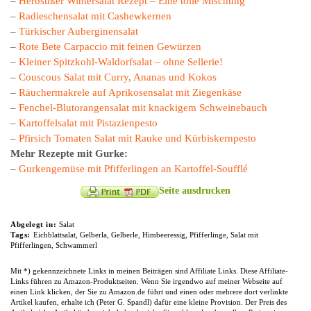
–
Herbsüßer Wintersalat Rezept – Eine tolle Mischung
–
Radieschensalat mit Cashewkernen
–
Türkischer Auberginensalat
–
Rote Bete Carpaccio mit feinen Gewürzen
–
Kleiner Spitzkohl-Waldorfsalat – ohne Sellerie!
–
Couscous Salat mit Curry, Ananas und Kokos
–
Räuchermakrele auf Aprikosensalat mit Ziegenkäse
–
Fenchel-Blutorangensalat mit knackigem Schweinebauch
–
Kartoffelsalat mit Pistazienpesto
–
Pfirsich Tomaten Salat mit Rauke und Kürbiskernpesto
Mehr Rezepte mit Gurke:
–
Gurkengemüse mit Pfifferlingen an Kartoffel-Soufflé
Seite ausdrucken
Abgelegt in:
Salat
Tags:
Eichblattsalat
,
Gelberla
,
Gelberle
,
Himbeeressig
,
Pfifferlinge
,
Salat mit
Pfifferlingen
,
Schwammerl
Mit *) gekennzeichnete Links in meinen Beiträgen sind Affiliate Links. Diese Affiliate-
Links führen zu Amazon-Produktseiten. Wenn Sie irgendwo auf meiner Webseite auf
einen Link klicken, der Sie zu Amazon.de führt und einen oder mehrere dort verlinkte
Artikel kaufen, erhalte ich (Peter G. Spandl) dafür eine kleine Provision. Der Preis des