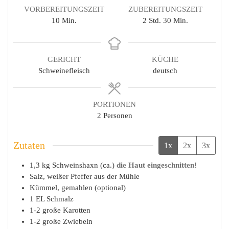
VORBEREITUNGSZEIT
ZUBEREITUNGSZEIT
Minuten
Stunden
Minuten
10
Min.
2
Std.
30
Min.
GERICHT
KÜCHE
Schweinefleisch
deutsch
PORTIONEN
2
Personen
Zutaten
1x
2x
3x
1,3
kg
Schweinshaxn (ca.)
die Haut eingeschnitten!
Salz, weißer Pfeffer aus der Mühle
Kümmel, gemahlen (optional)
1
EL
Schmalz
1-2
große
Karotten
1-2
große
Zwiebeln