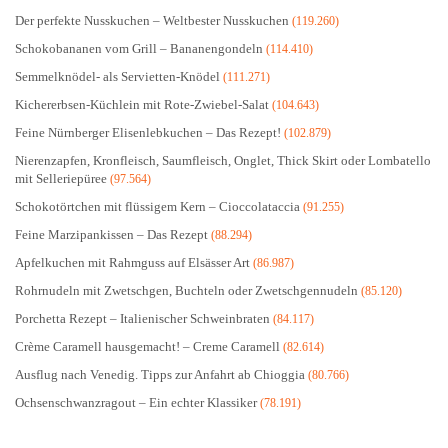
Der perfekte Nusskuchen – Weltbester Nusskuchen
(119.260)
Schokobananen vom Grill – Bananengondeln
(114.410)
Semmelknödel- als Servietten-Knödel
(111.271)
Kichererbsen-Küchlein mit Rote-Zwiebel-Salat
(104.643)
Feine Nürnberger Elisenlebkuchen – Das Rezept!
(102.879)
Nierenzapfen, Kronfleisch, Saumfleisch, Onglet, Thick Skirt oder Lombatello
mit Selleriepüree
(97.564)
Schokotörtchen mit flüssigem Kern – Cioccolataccia
(91.255)
Feine Marzipankissen – Das Rezept
(88.294)
Apfelkuchen mit Rahmguss auf Elsässer Art
(86.987)
Rohrnudeln mit Zwetschgen, Buchteln oder Zwetschgennudeln
(85.120)
Porchetta Rezept – Italienischer Schweinbraten
(84.117)
Crème Caramell hausgemacht! – Creme Caramell
(82.614)
Ausflug nach Venedig. Tipps zur Anfahrt ab Chioggia
(80.766)
Ochsenschwanzragout – Ein echter Klassiker
(78.191)