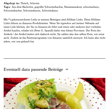
Abgelegt in:
Fleisch
,
Schwein
Tags:
Aus dem Backofen
,
gegrillte Schweinehachse
,
Hausmannskost
,
schweinehaxe
,
Schweinshachse
,
Schweinshaxen
,
Schweinshaxn
Mit *) gekennzeichnete Links in meinen Beiträgen sind Affiliate Links. Diese Affiliate-
Links führen zu Amazon-Produktseiten. Wenn Sie irgendwo auf meiner Webseite auf
einen Link klicken, der Sie zu Amazon.de führt und einen oder mehrere dort verlinkte
Artikel kaufen, erhalte ich (Peter G. Spandl) dafür eine kleine Provision. Der Preis des
Artikels / der Artikel ändert sich dadurch nicht; Sie zahlen also den selben Preis, wie sonst
auch. Zudem ist das Partnerprogramm von Amazon natürlich anonym: Ich kann also nicht
sehen, wer was gekauft hat.
Eventuell dazu passende Beiträge