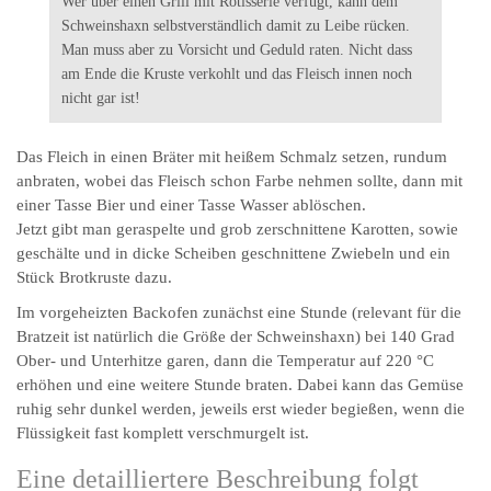
Wer über einen Grill mit Rotisserie verfügt, kann dem
Schweinshaxn selbstverständlich damit zu Leibe rücken.
Man muss aber zu Vorsicht und Geduld raten. Nicht dass
am Ende die Kruste verkohlt und das Fleisch innen noch
nicht gar ist!
Das Fleich in einen Bräter mit heißem Schmalz setzen, rundum
anbraten, wobei das Fleisch schon Farbe nehmen sollte, dann mit
einer Tasse Bier und einer Tasse Wasser ablöschen.
Jetzt gibt man geraspelte und grob zerschnittene Karotten, sowie
geschälte und in dicke Scheiben geschnittene Zwiebeln und ein
Stück Brotkruste dazu.
Im vorgeheizten Backofen zunächst eine Stunde (relevant für die
Bratzeit ist natürlich die Größe der Schweinshaxn) bei 140 Grad
Ober- und Unterhitze garen, dann die Temperatur auf 220 °C
erhöhen und eine weitere Stunde braten. Dabei kann das Gemüse
ruhig sehr dunkel werden, jeweils erst wieder begießen, wenn die
Flüssigkeit fast komplett verschmurgelt ist.
Eine detailliertere Beschreibung folgt