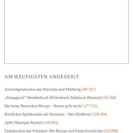
AM HÄUFIGSTEN ANGEZEIGT
Zwetschgenkuchen mit Streuseln und Mürbteig
(407.927)
„Fränggisch“-Werdderbuch (Wörterbuch Fränkisch-Deutsch)
(315.460)
Das beste Nussecken Rezept – Besser geht nicht!
(277.721)
Köstlicher Apfelkuchen mit Streuseln – Der Allerbeste!
(245.404)
Apfel Marzipan Kuchen
(180.894)
Fantakuchen mit Schmand. Mit Rezept und Fanta-Geschichte
(124.998)