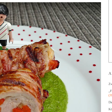
A
Zw
„F
(3
Da
Kö