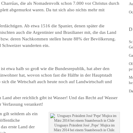
ie Charrúas, die als Nomadenvolk schon 7.000 vor Christus durch
Au
lett abgemurkst waren. Da tut sich also nichts mehr mit
Oc
rdächtigen. Ab etwa 1516 die Spanier, denen später die
D
ischten auch die Argentinier und Brasilianer mit, die das Land
pa bzw. deren Nachkommen stellen heute 88% der Bevölkerung.
Sc
d Schweizer wanderten ein.
Ge
Ga
Ol
 ist etwa halb so groß wie die Bundesrepublik, hat aber den
pe
Einwohner hat, wovon schon fast die Hälfte in der Hauptstadt
Me
 sich die Wirtschaft auch heute noch auf Landwirtschaft und
he
Da
 Land aber reichlich gibt ist Wasser! Und das Recht auf Wasser
 Verfassung verankert!
gilt seitdem als ein
öffentliche
Uruguays Präsident José ‚Pepe‘ Mujica im
 das erste Land der
März 2014 bei einem Staatsbesuch in Chile.