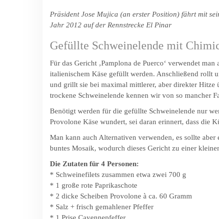
Präsident Jose Mujica (an erster Position) fährt mit s
Jahr 2012 auf der Rennstrecke El Pinar
Gefüllte Schweinelende mit Chimi
Für das Gericht ‚Pamplona de Puerco‘ verwendet man a
italienischem Käse gefüllt werden. Anschließend rollt
und grillt sie bei maximal mittlerer, aber direkter Hitz
trockene Schweinelende kennen wir von so mancher Fam
Benötigt werden für die gefüllte Schweinelende nur we
Provolone Käse wundert, sei daran erinnert, dass die K
Man kann auch Alternativen verwenden, es sollte aber e
buntes Mosaik, wodurch dieses Gericht zu einer klein
Die Zutaten für 4 Personen:
* Schweinefilets zusammen etwa zwei 700 g
* 1 große rote Paprikaschote
* 2 dicke Scheiben Provolone à ca. 60 Gramm
* Salz + frisch gemahlener Pfeffer
* 1 Prise Cayennepfeffer