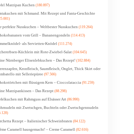
fel Marzipan Kuchen
(180.897)
ntakuchen mit Schmand. Mit Rezept und Fanta-Geschichte
25.001)
r perfekte Nusskuchen – Weltbester Nusskuchen
(119.264)
hokobananen vom Grill – Bananengondeln
(114.413)
mmelknödel- als Servietten-Knödel
(111.274)
chererbsen-Küchlein mit Rote-Zwiebel-Salat
(104.645)
ine Nürnberger Elisenlebkuchen – Das Rezept!
(102.884)
erenzapfen, Kronfleisch, Saumfleisch, Onglet, Thick Skirt oder
mbatello mit Selleriepüree
(97.566)
hokotörtchen mit flüssigem Kern – Cioccolataccia
(91.259)
ine Marzipankissen – Das Rezept
(88.298)
felkuchen mit Rahmguss auf Elsässer Art
(86.990)
hrnudeln mit Zwetschgen, Buchteln oder Zwetschgennudeln
5.128)
rchetta Rezept – Italienischer Schweinbraten
(84.122)
ème Caramell hausgemacht! – Creme Caramell
(82.616)