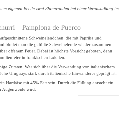
einem eigenen Beetle zwei Ehrenrunden bei einer Veranstaltung im
churri – Pamplona de Puerco
ufgeschnittene Schweinelendchen, die mit Paprika und
 und bindet man die gefüllte Schweinelende wieder zusammen
e über offenem Feuer. Dabei ist höchste Vorsicht geboten, denn
ilienfeier in fränkischen Lokalen.
nige Zutaten. Wer sich über die Verwendung von italienischem
üche Uruguays stark durch italienische Einwanderer geprägt ist.
in Hartkäse mit 45% Fett sein. Durch die Füllung entsteht ein
en Augenweide wird.
Alle Rezepte zur