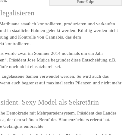
elt.
Foto: © dpa
egalisieren
 Marihuana staatlich kontrollieren, produzieren und verkaufen
 und in staatliche Bahnen gelenkt werden. Künftig werden nicht
ierung und Kontrolle von Cannabis, das dem
t kontrollieren.
ens wurde zwar im Sommer 2014 nochmals um ein Jahr
en“. Präsident Jose Mujica begründet diese Entscheidung z.B.
ufe noch nicht einsatzbereit sei.
g zugelassene Samen verwendet werden. So wird auch das
– wenn auch begrenzt auf maximal sechs Pflanzen und nicht mehr
sident. Sexy Model als Sekretärin
sche Demokratie mit Mehrparteiensystem. Präsident des Landes
jica, der den schönen Beruf des Blumenzüchters erlernt hat.
re Gefängnis einbrachte.