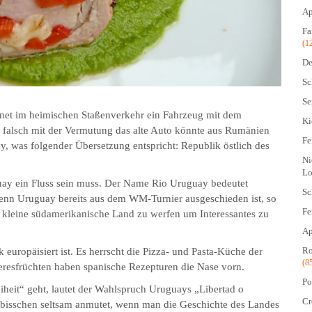
Ap
Fa
(1
De
Sc
Se
gnet im heimischen Staßenverkehr ein Fahrzeug mit dem
Ki
falsch mit der Vermutung das alte Auto könnte aus Rumänien
Fe
, was folgender Übersetzung entspricht: Republik östlich des
Ni
Lo
uay ein Fluss sein muss. Der Name Rio Uruguay bedeutet
Sc
wenn Uruguay bereits aus dem WM-Turnier ausgeschieden ist, so
Fe
s kleine südamerikanische Land zu werfen um Interessantes zu
Ap
Ro
 europäisiert ist. Es herrscht die Pizza- und Pasta-Küche der
(8
eresfrüchten haben spanische Rezepturen die Nase vorn.
Po
heit“ geht, lautet der Wahlspruch Uruguays „Libertad o
Cr
n bisschen seltsam anmutet, wenn man die Geschichte des Landes