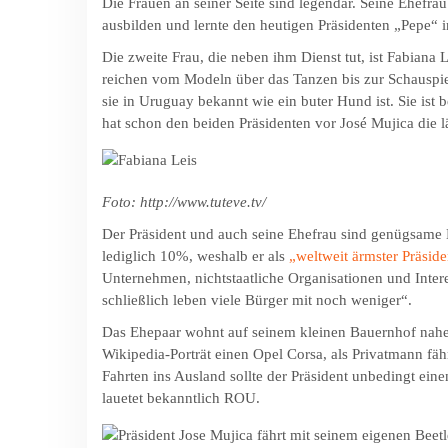
Die Frauen an seiner Seite sind legendär. Seine Ehefra
ausbilden und lernte den heutigen Präsidenten „Pepe“ i
Die zweite Frau, die neben ihm Dienst tut, ist Fabiana L
reichen vom Modeln über das Tanzen bis zur Schauspiel
sie in Uruguay bekannt wie ein buter Hund ist. Sie ist 
hat schon den beiden Präsidenten vor José Mujica die lä
Foto: http://www.tuteve.tv/
Der Präsident und auch seine Ehefrau sind genügsame 
lediglich 10%, weshalb er als
„weltweit ärmster Präside
Unternehmen, nichtstaatliche Organisationen und Inte
schließlich leben viele Bürger mit noch weniger“.
Das Ehepaar wohnt auf seinem kleinen Bauernhof nahe M
Wikipedia-Porträt einen Opel Corsa, als Privatmann fä
Fahrten ins Ausland sollte der Präsident unbedingt ei
lauetet bekanntlich ROU.