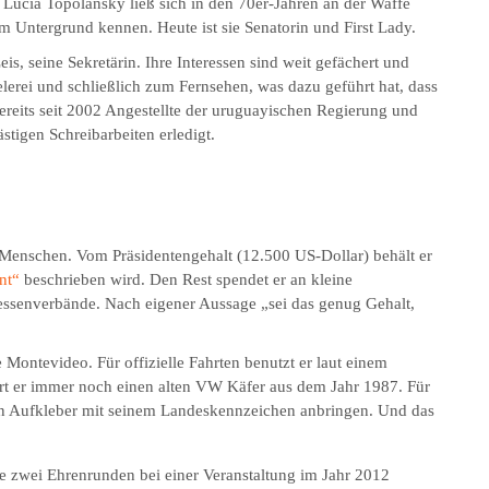
u Lucia Topolansky ließ sich in den 70er-Jahren an der Waffe
m Untergrund kennen. Heute ist sie Senatorin und First Lady.
eis, seine Sekretärin. Ihre Interessen sind weit gefächert und
erei und schließlich zum Fernsehen, was dazu geführt hat, dass
bereits seit 2002 Angestellte der uruguayischen Regierung und
stigen Schreibarbeiten erledigt.
Menschen. Vom Präsidentengehalt (12.500 US-Dollar) behält er
nt“
beschrieben wird. Den Rest spendet er an kleine
ressenverbände. Nach eigener Aussage „sei das genug Gehalt,
ontevideo. Für offizielle Fahrten benutzt er laut einem
hrt er immer noch einen alten VW Käfer aus dem Jahr 1987. Für
nen Aufkleber mit seinem Landeskennzeichen anbringen. Und das