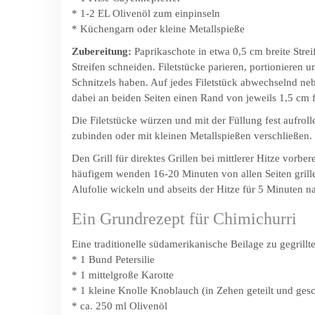
* 1-2 EL Olivenöl zum einpinseln
* Küchengarn oder kleine Metallspieße
Zubereitung:
Paprikaschote in etwa 0,5 cm breite Strei
Streifen schneiden. Filetstücke parieren, portionieren 
Schnitzels haben. Auf jedes Filetstück abwechselnd neb
dabei an beiden Seiten einen Rand von jeweils 1,5 cm f
Die Filetstücke würzen und mit der Füllung fest aufr
zubinden oder mit kleinen Metallspießen verschließen. 
Den Grill für direktes Grillen bei mittlerer Hitze vorb
häufigem wenden 16-20 Minuten von allen Seiten grillen
Alufolie wickeln und abseits der Hitze für 5 Minuten n
Ein Grundrezept für Chimichurri
Eine traditionelle südamerikanische Beilage zu gegrill
* 1 Bund Petersilie
* 1 mittelgroße Karotte
* 1 kleine Knolle Knoblauch (in Zehen geteilt und gesc
* ca. 250 ml Olivenöl