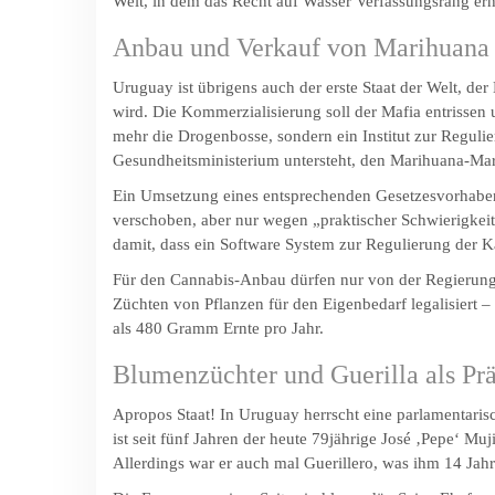
Welt, in dem das Recht auf Wasser Verfassungsrang erhi
Anbau und Verkauf von Marihuana l
Uruguay ist übrigens auch der erste Staat der Welt, der
wird. Die Kommerzialisierung soll der Mafia entrissen
mehr die Drogenbosse, sondern ein Institut zur Regul
Gesundheitsministerium untersteht, den Marihuana-Mark
Ein Umsetzung eines entsprechenden Gesetzesvorhab
verschoben, aber nur wegen „praktischer Schwierigkeit
damit, dass ein Software System zur Regulierung der Kä
Für den Cannabis-Anbau dürfen nur von der Regierun
Züchten von Pflanzen für den Eigenbedarf legalisiert 
als 480 Gramm Ernte pro Jahr.
Blumenzüchter und Guerilla als Prä
Apropos Staat! In Uruguay herrscht eine parlamentari
ist seit fünf Jahren der heute 79jährige José ‚Pepe‘ Mu
Allerdings war er auch mal Guerillero, was ihm 14 Jah