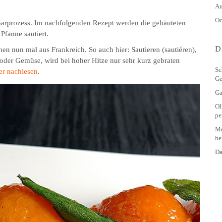
Au
Oc
Garprozess. Im nachfolgenden Rezept werden die gehäuteten
Pfanne sautiert.
D
en nun mal aus Frankreich. So auch hier: Sautieren (sautiéren),
 oder Gemüse, wird bei hoher Hitze nur sehr kurz gebraten
Sc
er nachlesen
.
Ge
Ga
Ol
pe
Me
he
Da