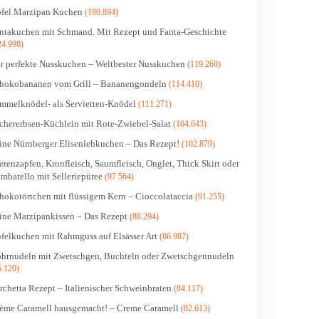
fel Marzipan Kuchen
(180.894)
ntakuchen mit Schmand. Mit Rezept und Fanta-Geschichte
24.998)
r perfekte Nusskuchen – Weltbester Nusskuchen
(119.260)
hokobananen vom Grill – Bananengondeln
(114.410)
mmelknödel- als Servietten-Knödel
(111.271)
chererbsen-Küchlein mit Rote-Zwiebel-Salat
(104.643)
ine Nürnberger Elisenlebkuchen – Das Rezept!
(102.879)
erenzapfen, Kronfleisch, Saumfleisch, Onglet, Thick Skirt oder
mbatello mit Selleriepüree
(97.564)
hokotörtchen mit flüssigem Kern – Cioccolataccia
(91.255)
ine Marzipankissen – Das Rezept
(88.294)
felkuchen mit Rahmguss auf Elsässer Art
(86.987)
hrnudeln mit Zwetschgen, Buchteln oder Zwetschgennudeln
5.120)
rchetta Rezept – Italienischer Schweinbraten
(84.117)
ème Caramell hausgemacht! – Creme Caramell
(82.613)