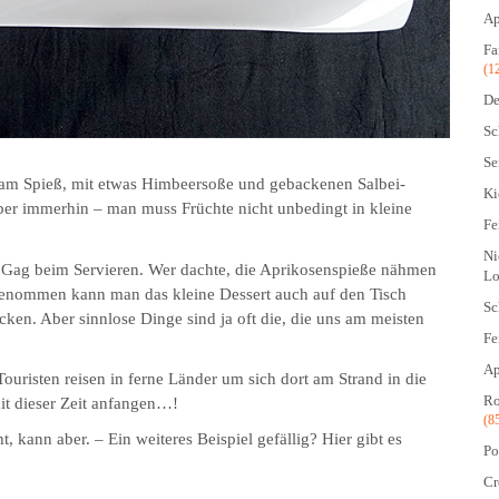
Ap
Fa
(1
De
Sc
Se
 am Spieß, mit etwas Him­beer­soße und gebackenen Salbei­
Ki
 aber immerhin – man muss Früchte nicht unbedingt in kleine
Fe
Ni
er Gag beim Servieren. Wer dachte, die Aprikosenspieße nähmen
Lo
genommen kann man das kleine Dessert auch auf den Tisch
Sc
cken. Aber sinnlose Dinge sind ja oft die, die uns am meisten
Fe
Ap
ouristen reisen in ferne Länder um sich dort am Strand in die
Ro
it dieser Zeit anfangen…!
(8
, kann aber. – Ein weiteres Beispiel gefällig? Hier gibt es
Po
Cr