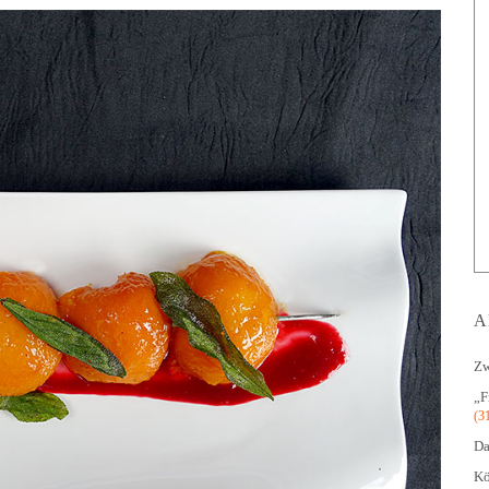
A
Zw
„F
(3
Da
Kö