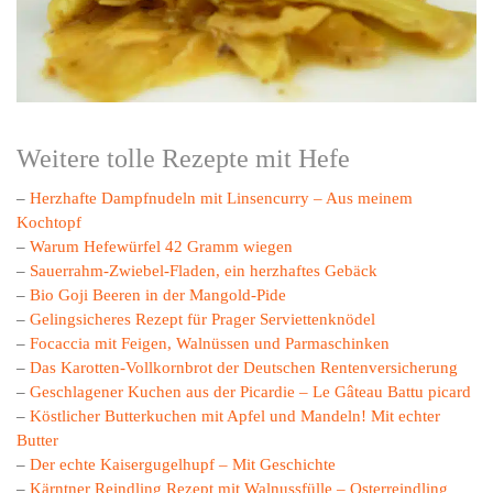
Weitere tolle Rezepte mit Hefe
–
Herzhafte Dampfnudeln mit Linsencurry – Aus meinem
Kochtopf
–
Warum Hefewürfel 42 Gramm wiegen
–
Sauerrahm-Zwiebel-Fladen, ein herzhaftes Gebäck
–
Bio Goji Beeren in der Mangold-Pide
–
Gelingsicheres Rezept für Prager Serviettenknödel
–
Focaccia mit Feigen, Walnüssen und Parmaschinken
–
Das Karotten-Vollkornbrot der Deutschen Rentenversicherung
–
Geschlagener Kuchen aus der Picardie – Le Gâteau Battu picard
–
Köstlicher Butterkuchen mit Apfel und Mandeln! Mit echter
Butter
–
Der echte Kaisergugelhupf – Mit Geschichte
–
Kärntner Reindling Rezept mit Walnussfülle – Osterreindling