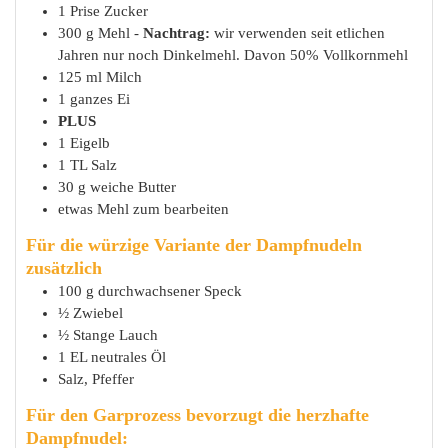
1
Prise
Zucker
300
g
Mehl -
Nachtrag:
wir verwenden seit etlichen
Jahren nur noch Dinkelmehl. Davon 50% Vollkornmehl
125
ml
Milch
1
ganzes
Ei
PLUS
1
Eigelb
1
TL
Salz
30
g
weiche Butter
etwas
Mehl zum bearbeiten
Für die würzige Variante der Dampfnudeln
zusätzlich
100
g
durchwachsener Speck
½
Zwiebel
½
Stange
Lauch
1
EL
neutrales Öl
Salz, Pfeffer
Für den Garprozess bevorzugt die herzhafte
Dampfnudel: