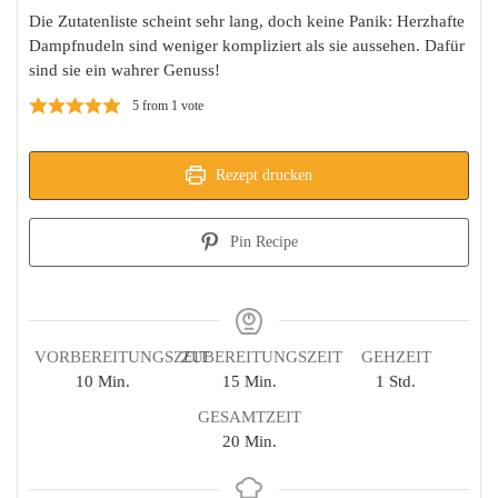
Die Zutatenliste scheint sehr lang, doch keine Panik: Herzhafte
Dampfnudeln sind weniger kompliziert als sie aussehen. Dafür
sind sie ein wahrer Genuss!
5
from 1 vote
Rezept drucken
Pin Recipe
VORBEREITUNGSZEIT
ZUBEREITUNGSZEIT
GEHZEIT
Minuten
Minuten
Stunde
10
Min.
15
Min.
1
Std.
GESAMTZEIT
Minuten
20
Min.