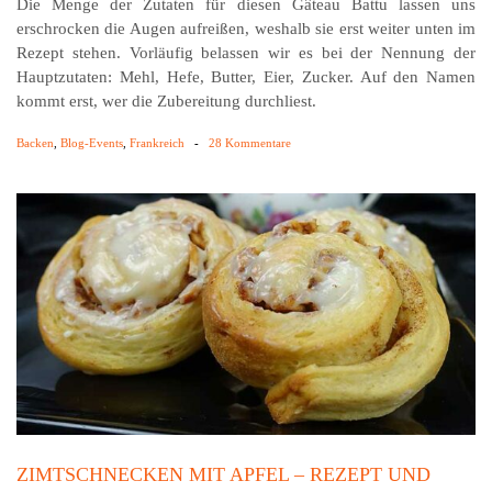
Die Menge der Zutaten für diesen Gâteau Battu lassen uns
erschrocken die Augen aufreißen, weshalb sie erst weiter unten im
Rezept stehen. Vorläufig belassen wir es bei der Nennung der
Hauptzutaten: Mehl, Hefe, Butter, Eier, Zucker. Auf den Namen
kommt erst, wer die Zubereitung durchliest.
Backen
,
Blog-Events
,
Frankreich
-
28 Kommentare
ZIMTSCHNECKEN MIT APFEL – REZEPT UND