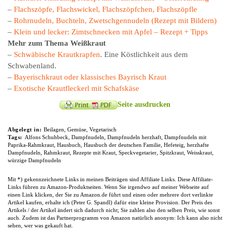
–
Flachszöpfe, Flachswickel, Flachszöpfchen, Flachszöpfle
–
Rohrnudeln, Buchteln, Zwetschgennudeln (Rezept mit Bildern)
–
Klein und lecker: Zimtschnecken mit Apfel – Rezept + Tipps
Mehr zum Thema Weißkraut
–
Schwäbische Krautkrapfen
. Eine Köstlichkeit aus dem
Schwabenland.
–
Bayerischkraut oder klassisches Bayrisch Kraut
–
Exotische Krautfleckerl mit Schafskäse
Seite ausdrucken
Abgelegt in:
Beilagen
,
Gemüse
,
Vegetarisch
Tags:
Alfons Schuhbeck
,
Dampfnudeln
,
Dampfnudeln herzhaft
,
Dampfnudeln mit
Paprika-Rahmkraut
,
Hausbuch
,
Hausbuch der deutschen Familie
,
Hefeteig
,
herzhafte
Dampfnudeln
,
Rahmkraut
,
Rezepte mit Kraut
,
Speckvegetarier
,
Spitzkraut
,
Weisskraut
,
würzige Dampfnudeln
Mit *) gekennzeichnete Links in meinen Beiträgen sind Affiliate Links. Diese Affiliate-
Links führen zu Amazon-Produktseiten. Wenn Sie irgendwo auf meiner Webseite auf
einen Link klicken, der Sie zu Amazon.de führt und einen oder mehrere dort verlinkte
Artikel kaufen, erhalte ich (Peter G. Spandl) dafür eine kleine Provision. Der Preis des
Artikels / der Artikel ändert sich dadurch nicht; Sie zahlen also den selben Preis, wie sonst
auch. Zudem ist das Partnerprogramm von Amazon natürlich anonym: Ich kann also nicht
sehen, wer was gekauft hat.