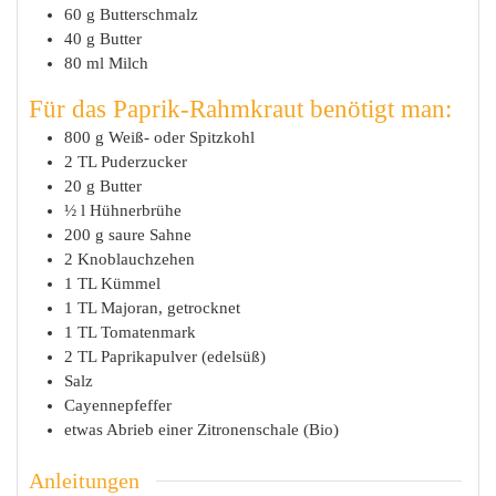
60
g
Butterschmalz
40
g
Butter
80
ml
Milch
Für das Paprik-Rahmkraut benötigt man:
800
g
Weiß- oder Spitzkohl
2
TL
Puderzucker
20
g
Butter
½
l
Hühnerbrühe
200
g
saure Sahne
2
Knoblauchzehen
1
TL
Kümmel
1
TL
Majoran, getrocknet
1
TL
Tomatenmark
2
TL
Paprikapulver (edelsüß)
Salz
Cayennepfeffer
etwas Abrieb einer Zitronenschale (Bio)
Anleitungen