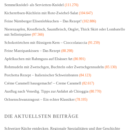
Semmelknödel- als Servietten-Knödel
(111.276)
Kichererbsen-Küchlein mit Rote-Zwiebel-Salat
(104.647)
Feine Nürnberger Elisenlebkuchen – Das Rezept!
(102.886)
Nierenzapfen, Kronfleisch, Saumfleisch, Onglet, Thick Skirt oder Lombatello
mit Selleriepüree
(97.566)
Schokotörtchen mit flüssigem Kern – Cioccolataccia
(91.259)
Feine Marzipankissen – Das Rezept
(88.298)
Apfelkuchen mit Rahmguss auf Elsässer Art
(86.991)
Rohrnudeln mit Zwetschgen, Buchteln oder Zwetschgennudeln
(85.130)
Porchetta Rezept – Italienischer Schweinbraten
(84.123)
Crème Caramell hausgemacht! – Creme Caramell
(82.617)
Ausflug nach Venedig. Tipps zur Anfahrt ab Chioggia
(80.770)
Ochsenschwanzragout – Ein echter Klassiker
(78.195)
DIE AKTUELLSTEN BEITRÄGE
Schweizer Küche entdecken. Regionale Spezialitäten und ihre Geschichte