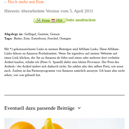
–
Noch mehr mit Ente
Hinweis: überarbeitete Version vom 5. April 2011
Seite ausdrucken
Abgelegt in:
Geflügel
,
Gemüse
,
Genuss
Tags:
Butter
,
Ente
,
Entenbrust
,
Fenchel
,
Orangen
Mit *) gekennzeichnete Links in meinen Beiträgen sind Affiliate Links. Diese Affiliate-
Links führen zu Amazon-Produktseiten. Wenn Sie irgendwo auf meiner Webseite auf
einen Link klicken, der Sie zu Amazon.de führt und einen oder mehrere dort verlinkte
Artikel kaufen, erhalte ich (Peter G. Spandl) dafür eine kleine Provision. Der Preis des
Artikels / der Artikel ändert sich dadurch nicht; Sie zahlen also den selben Preis, wie sonst
auch. Zudem ist das Partnerprogramm von Amazon natürlich anonym: Ich kann also nicht
sehen, wer was gekauft hat.
Eventuell dazu passende Beiträge