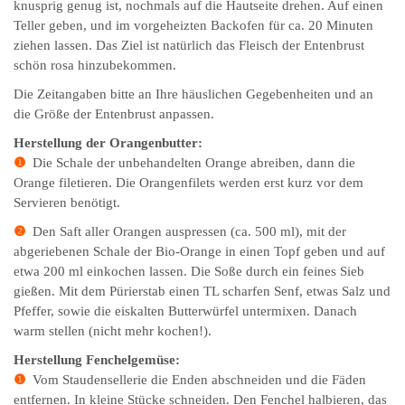
knusprig genug ist, nochmals auf die Hautseite drehen. Auf einen
Teller geben, und im vorgeheizten Backofen für ca. 20 Minuten
ziehen lassen. Das Ziel ist natürlich das Fleisch der Entenbrust
schön rosa hinzubekommen.
Die Zeitangaben bitte an Ihre häuslichen Gegebenheiten und an
die Größe der Entenbrust anpassen.
Herstellung der Orangenbutter:
❶
Die Schale der unbehandelten Orange abreiben, dann die
Orange filetieren. Die Orangenfilets werden erst kurz vor dem
Servieren benötigt.
❷
Den Saft aller Orangen auspressen (ca. 500 ml), mit der
abgeriebenen Schale der Bio-Orange in einen Topf geben und auf
etwa 200 ml einkochen lassen. Die Soße durch ein feines Sieb
gießen. Mit dem Pürierstab einen TL scharfen Senf, etwas Salz und
Pfeffer, sowie die eiskalten Butterwürfel untermixen. Danach
warm stellen (nicht mehr kochen!).
Herstellung Fenchelgemüse:
❶
Vom Staudensellerie die Enden abschneiden und die Fäden
entfernen. In kleine Stücke schneiden. Den Fenchel halbieren, das