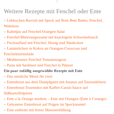
|
Weitere Rezepte mit Fenchel oder Ente
–
Lebkuchen-Ravioli mit Speck auf Rote Bete Butter, Fenchel,
Walnüsse
–
Kabeljau auf Fenchel-Orangen-Salat
–
Fenchel-Blutorangensalat mit knackigem Schweinebauch
–
Fischauflauf mit Fenchel, Honig und Niedecken
–
Lammrücken in Kokos an Orangen-Couscous und
Fenchelmarmelade
–
Mediterranes Fenchel-Tomatenragout
–
Pasta mit Sardinen und Fenchel in Piment
Ein paar zufällig ausgewählte Rezepte mit Ente
–
Das sinnliche Menü für zwei
–
Entenbrust aus dem Dampfgarer mit Ananas auf Eiernudelnest
–
Entenbrust-Tournedos mit Kaffee-Cassis-Sauce auf
Süßkartoffelpüree
–
Ente a la Orange modern – Ente mit Orangen (Ente à l’orange)
–
Gebratene Entenbrust auf Feigen im Speckmantel
–
Ente entbeint mit feiner Maronenfüllung