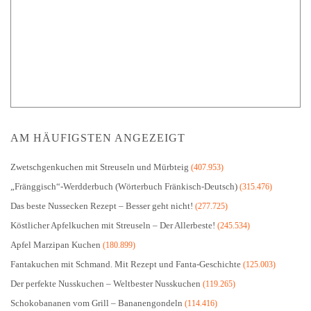
AM HÄUFIGSTEN ANGEZEIGT
Zwetschgenkuchen mit Streuseln und Mürbteig
(407.953)
„Fränggisch“-Werdderbuch (Wörterbuch Fränkisch-Deutsch)
(315.476)
Das beste Nussecken Rezept – Besser geht nicht!
(277.725)
Köstlicher Apfelkuchen mit Streuseln – Der Allerbeste!
(245.534)
Apfel Marzipan Kuchen
(180.899)
Fantakuchen mit Schmand. Mit Rezept und Fanta-Geschichte
(125.003)
Der perfekte Nusskuchen – Weltbester Nusskuchen
(119.265)
Schokobananen vom Grill – Bananengondeln
(114.416)