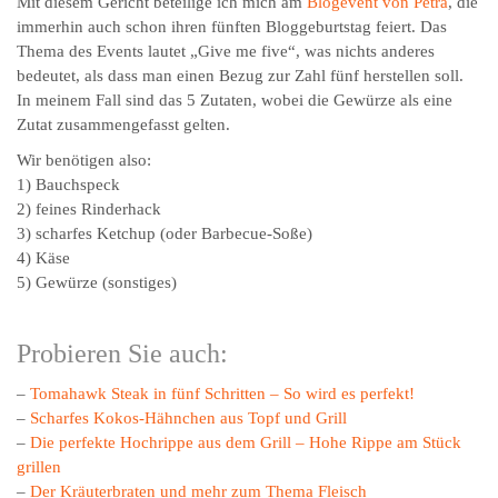
Mit diesem Gericht beteilige ich mich am
Blogevent von Petra
, die
immerhin auch schon ihren fünften Bloggeburtstag feiert. Das
Thema des Events lautet „Give me five“, was nichts anderes
bedeutet, als dass man einen Bezug zur Zahl fünf herstellen soll.
In meinem Fall sind das 5 Zutaten, wobei die Gewürze als eine
Zutat zusammengefasst gelten.
Wir benötigen also:
1) Bauchspeck
2) feines Rinderhack
3) scharfes Ketchup (oder Barbecue-Soße)
4) Käse
5) Gewürze (sonstiges)
Probieren Sie auch:
–
Tomahawk Steak in fünf Schritten – So wird es perfekt!
–
Scharfes Kokos-Hähnchen aus Topf und Grill
–
Die perfekte Hochrippe aus dem Grill – Hohe Rippe am Stück
grillen
–
Der Kräuterbraten und mehr zum Thema Fleisch