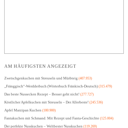
AM HÄUFIGSTEN ANGEZEIGT
Zwetschgenkuchen mit Streuseln und Mürbteig
(407.953)
„Fränggisch“-Werdderbuch (Wörterbuch Fränkisch-Deutsch)
(315.479)
Das beste Nussecken Rezept – Besser geht nicht!
(277.727)
Köstlicher Apfelkuchen mit Streuseln – Der Allerbeste!
(245.536)
Apfel Marzipan Kuchen
(180.900)
Fantakuchen mit Schmand. Mit Rezept und Fanta-Geschichte
(125.004)
Der perfekte Nusskuchen – Weltbester Nusskuchen
(119.269)