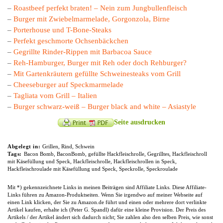
–
Roastbeef perfekt braten! – Nein zum Jungbullenfleisch
–
Burger mit Zwiebelmarmelade, Gorgonzola, Birne
–
Porterhouse und T-Bone-Steaks
–
Perfekt geschmorte Ochsenbäckchen
–
Gegrillte Rinder-Rippen mit Barbacoa Sauce
–
Reh-Hamburger, Burger mit Reh oder doch Rehburger?
–
Mit Gartenkräutern gefüllte Schweinesteaks vom Grill
–
Cheeseburger auf Speckmarmelade
–
Tagliata vom Grill – Italien
–
Burger schwarz-weiß – Burger black and white – Asiastyle
Seite ausdrucken
Abgelegt in:
Grillen
,
Rind
,
Schwein
Tags:
Bacon Bomb
,
BaconBomb
,
gefüllte Hackfleischrolle
,
Gegrilltes
,
Hackfleischroll
mit Käsefüllung und Speck
,
Hackfleischrolle
,
Hackfleischrollen in Speck
,
Hackfleischroulade mit Käsefüllung und Speck
,
Speckrolle
,
Speckroulade
Mit *) gekennzeichnete Links in meinen Beiträgen sind Affiliate Links. Diese Affiliate-
Links führen zu Amazon-Produktseiten. Wenn Sie irgendwo auf meiner Webseite auf
einen Link klicken, der Sie zu Amazon.de führt und einen oder mehrere dort verlinkte
Artikel kaufen, erhalte ich (Peter G. Spandl) dafür eine kleine Provision. Der Preis des
Artikels / der Artikel ändert sich dadurch nicht; Sie zahlen also den selben Preis, wie sonst