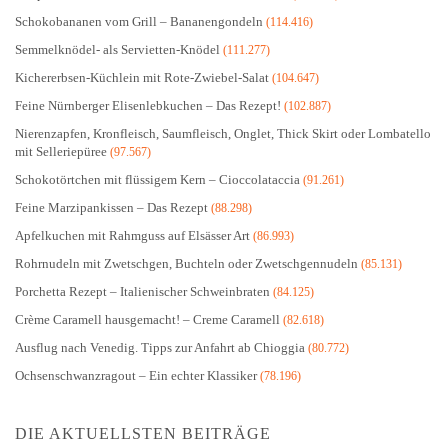
Schokobananen vom Grill – Bananengondeln
(114.416)
Semmelknödel- als Servietten-Knödel
(111.277)
Kichererbsen-Küchlein mit Rote-Zwiebel-Salat
(104.647)
Feine Nürnberger Elisenlebkuchen – Das Rezept!
(102.887)
Nierenzapfen, Kronfleisch, Saumfleisch, Onglet, Thick Skirt oder Lombatello
mit Selleriepüree
(97.567)
Schokotörtchen mit flüssigem Kern – Cioccolataccia
(91.261)
Feine Marzipankissen – Das Rezept
(88.298)
Apfelkuchen mit Rahmguss auf Elsässer Art
(86.993)
Rohrnudeln mit Zwetschgen, Buchteln oder Zwetschgennudeln
(85.131)
Porchetta Rezept – Italienischer Schweinbraten
(84.125)
Crème Caramell hausgemacht! – Creme Caramell
(82.618)
Ausflug nach Venedig. Tipps zur Anfahrt ab Chioggia
(80.772)
Ochsenschwanzragout – Ein echter Klassiker
(78.196)
DIE AKTUELLSTEN BEITRÄGE