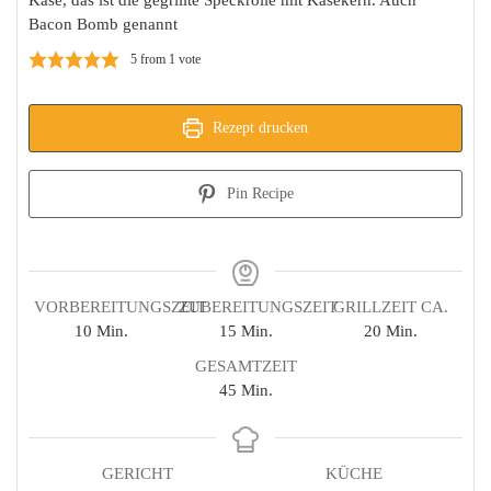
Käse, das ist die gegrillte Speckrolle mit Käsekern. Auch
Bacon Bomb genannt
5
from 1 vote
Rezept drucken
Pin Recipe
VORBEREITUNGSZEIT
ZUBEREITUNGSZEIT
GRILLZEIT CA.
Minuten
Minuten
Minuten
10
Min.
15
Min.
20
Min.
GESAMTZEIT
Minuten
45
Min.
GERICHT
KÜCHE