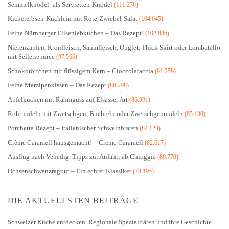
Semmelknödel- als Servietten-Knödel
(111.276)
Kichererbsen-Küchlein mit Rote-Zwiebel-Salat
(104.645)
Feine Nürnberger Elisenlebkuchen – Das Rezept!
(102.886)
Nierenzapfen, Kronfleisch, Saumfleisch, Onglet, Thick Skirt oder Lombatello
mit Selleriepüree
(97.566)
Schokotörtchen mit flüssigem Kern – Cioccolataccia
(91.259)
Feine Marzipankissen – Das Rezept
(88.298)
Apfelkuchen mit Rahmguss auf Elsässer Art
(86.991)
Rohrnudeln mit Zwetschgen, Buchteln oder Zwetschgennudeln
(85.130)
Porchetta Rezept – Italienischer Schweinbraten
(84.123)
Crème Caramell hausgemacht! – Creme Caramell
(82.617)
Ausflug nach Venedig. Tipps zur Anfahrt ab Chioggia
(80.770)
Ochsenschwanzragout – Ein echter Klassiker
(78.195)
DIE AKTUELLSTEN BEITRÄGE
Schweizer Küche entdecken. Regionale Spezialitäten und ihre Geschichte