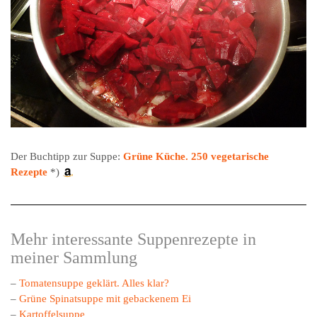
Der Buchtipp zur Suppe:
Grüne Küche. 250 vegetarische
Rezepte
*)
Mehr interessante Suppenrezepte in
meiner Sammlung
–
Tomatensuppe geklärt. Alles klar?
–
Grüne Spinatsuppe mit gebackenem Ei
–
Kartoffelsuppe