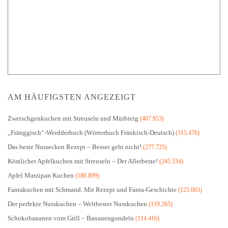
AM HÄUFIGSTEN ANGEZEIGT
Zwetschgenkuchen mit Streuseln und Mürbteig
(407.953)
„Fränggisch“-Werdderbuch (Wörterbuch Fränkisch-Deutsch)
(315.476)
Das beste Nussecken Rezept – Besser geht nicht!
(277.725)
Köstlicher Apfelkuchen mit Streuseln – Der Allerbeste!
(245.534)
Apfel Marzipan Kuchen
(180.899)
Fantakuchen mit Schmand. Mit Rezept und Fanta-Geschichte
(125.003)
Der perfekte Nusskuchen – Weltbester Nusskuchen
(119.265)
Schokobananen vom Grill – Bananengondeln
(114.416)