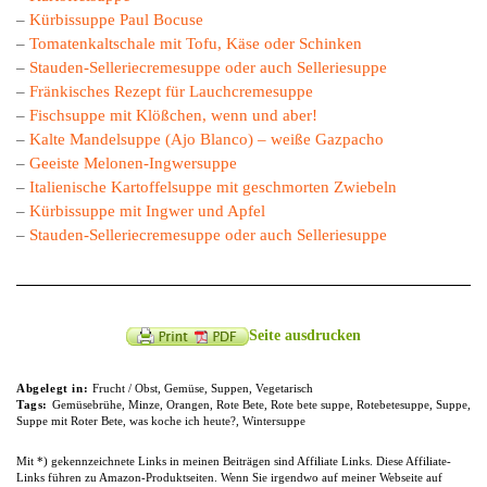
–
Kürbissuppe Paul Bocuse
–
Tomatenkaltschale mit Tofu, Käse oder Schinken
–
Stauden-Selleriecremesuppe oder auch Selleriesuppe
–
Fränkisches Rezept für Lauchcremesuppe
–
Fischsuppe mit Klößchen, wenn und aber!
–
Kalte Mandelsuppe (Ajo Blanco) – weiße Gazpacho
–
Geeiste Melonen-Ingwersuppe
–
Italienische Kartoffelsuppe mit geschmorten Zwiebeln
–
Kürbissuppe mit Ingwer und Apfel
–
Stauden-Selleriecremesuppe oder auch Selleriesuppe
Seite ausdrucken
Abgelegt in:
Frucht / Obst
,
Gemüse
,
Suppen
,
Vegetarisch
Tags:
Gemüsebrühe
,
Minze
,
Orangen
,
Rote Bete
,
Rote bete suppe
,
Rotebetesuppe
,
Suppe
,
Suppe mit Roter Bete
,
was koche ich heute?
,
Wintersuppe
Mit *) gekennzeichnete Links in meinen Beiträgen sind Affiliate Links. Diese Affiliate-
Links führen zu Amazon-Produktseiten. Wenn Sie irgendwo auf meiner Webseite auf