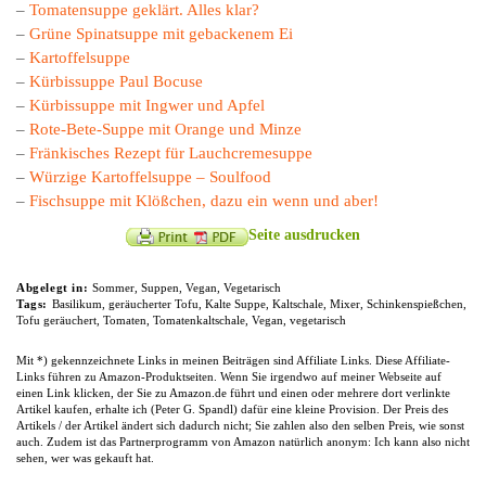
–
Tomatensuppe geklärt. Alles klar?
–
Grüne Spinatsuppe mit gebackenem Ei
–
Kartoffelsuppe
–
Kürbissuppe Paul Bocuse
–
Kürbissuppe mit Ingwer und Apfel
–
Rote-Bete-Suppe mit Orange und Minze
–
Fränkisches Rezept für Lauchcremesuppe
–
Würzige Kartoffelsuppe – Soulfood
–
Fischsuppe mit Klößchen, dazu ein wenn und aber!
Seite ausdrucken
Abgelegt in:
Sommer
,
Suppen
,
Vegan
,
Vegetarisch
Tags:
Basilikum
,
geräucherter Tofu
,
Kalte Suppe
,
Kaltschale
,
Mixer
,
Schinkenspießchen
,
Tofu geräuchert
,
Tomaten
,
Tomatenkaltschale
,
Vegan
,
vegetarisch
Mit *) gekennzeichnete Links in meinen Beiträgen sind Affiliate Links. Diese Affiliate-
Links führen zu Amazon-Produktseiten. Wenn Sie irgendwo auf meiner Webseite auf
einen Link klicken, der Sie zu Amazon.de führt und einen oder mehrere dort verlinkte
Artikel kaufen, erhalte ich (Peter G. Spandl) dafür eine kleine Provision. Der Preis des
Artikels / der Artikel ändert sich dadurch nicht; Sie zahlen also den selben Preis, wie sonst
auch. Zudem ist das Partnerprogramm von Amazon natürlich anonym: Ich kann also nicht
sehen, wer was gekauft hat.