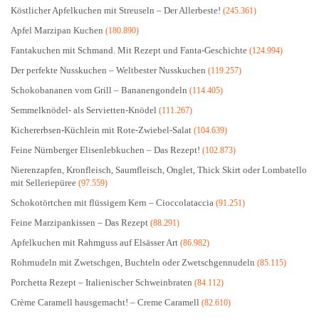
Köstlicher Apfelkuchen mit Streuseln – Der Allerbeste!
(245.361)
Apfel Marzipan Kuchen
(180.890)
Fantakuchen mit Schmand. Mit Rezept und Fanta-Geschichte
(124.994)
Der perfekte Nusskuchen – Weltbester Nusskuchen
(119.257)
Schokobananen vom Grill – Bananengondeln
(114.405)
Semmelknödel- als Servietten-Knödel
(111.267)
Kichererbsen-Küchlein mit Rote-Zwiebel-Salat
(104.639)
Feine Nürnberger Elisenlebkuchen – Das Rezept!
(102.873)
Nierenzapfen, Kronfleisch, Saumfleisch, Onglet, Thick Skirt oder Lombatello
mit Selleriepüree
(97.559)
Schokotörtchen mit flüssigem Kern – Cioccolataccia
(91.251)
Feine Marzipankissen – Das Rezept
(88.291)
Apfelkuchen mit Rahmguss auf Elsässer Art
(86.982)
Rohrnudeln mit Zwetschgen, Buchteln oder Zwetschgennudeln
(85.115)
Porchetta Rezept – Italienischer Schweinbraten
(84.112)
Crème Caramell hausgemacht! – Creme Caramell
(82.610)