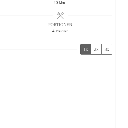
Minuten
20
Min.
PORTIONEN
4
Personen
1x
2x
3x