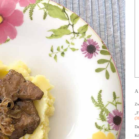
A
Zw
„F
(3
Da
Kö