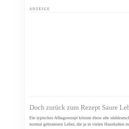
A N Z E I G E
Doch zurück zum Rezept Saure Leb
Ein typisches Alltagsrezept könnte diese alte süddeuts
normal gebratenen Leber, die ja in vielen Haushalten m