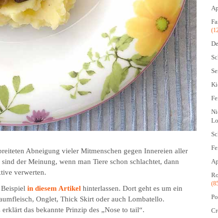
Ap
Fa
(1
De
Sc
Se
Ki
Fe
Ni
Lo
Sc
Fe
erbreiteten Abneigung vieler Mitmenschen gegen Innereien aller
Ap
ir sind der Meinung, wenn man Tiere schon schlachtet, dann
tive verwerten.
Ro
(8
 Beispiel
in diesem Artikel
hinterlassen. Dort geht es um ein
Po
umfleisch, Onglet, Thick Skirt oder auch Lombatello.
erklärt das bekannte Prinzip des „Nose to tail“.
Cr