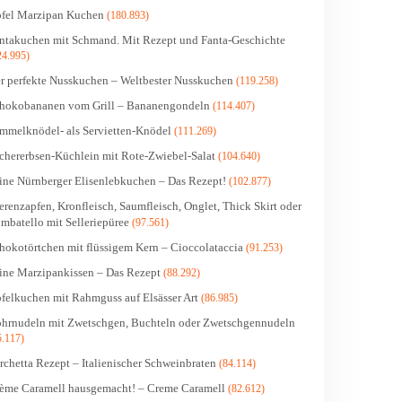
fel Marzipan Kuchen
(180.893)
ntakuchen mit Schmand. Mit Rezept und Fanta-Geschichte
24.995)
r perfekte Nusskuchen – Weltbester Nusskuchen
(119.258)
hokobananen vom Grill – Bananengondeln
(114.407)
mmelknödel- als Servietten-Knödel
(111.269)
chererbsen-Küchlein mit Rote-Zwiebel-Salat
(104.640)
ine Nürnberger Elisenlebkuchen – Das Rezept!
(102.877)
erenzapfen, Kronfleisch, Saumfleisch, Onglet, Thick Skirt oder
mbatello mit Selleriepüree
(97.561)
hokotörtchen mit flüssigem Kern – Cioccolataccia
(91.253)
ine Marzipankissen – Das Rezept
(88.292)
felkuchen mit Rahmguss auf Elsässer Art
(86.985)
hrnudeln mit Zwetschgen, Buchteln oder Zwetschgennudeln
5.117)
rchetta Rezept – Italienischer Schweinbraten
(84.114)
ème Caramell hausgemacht! – Creme Caramell
(82.612)