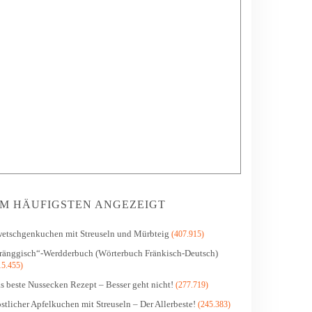
M HÄUFIGSTEN ANGEZEIGT
etschgenkuchen mit Streuseln und Mürbteig
(407.915)
ränggisch“-Werdderbuch (Wörterbuch Fränkisch-Deutsch)
15.455)
s beste Nussecken Rezept – Besser geht nicht!
(277.719)
stlicher Apfelkuchen mit Streuseln – Der Allerbeste!
(245.383)