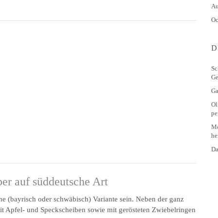
Au
Oc
D
Sc
Ge
Ga
Ol
pe
Me
he
Da
er auf süddeutsche Art
che (bayrisch oder schwäbisch) Variante sein. Neben der ganz
it Apfel- und Speckscheiben sowie mit gerösteten Zwiebel­ringen