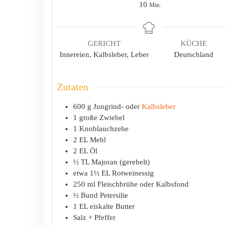
Minuten
10
Min.
GERICHT
KÜCHE
Innereien, Kalbsleber, Leber
Deutschland
Zutaten
600
g
Jungrind- oder
Kalbsleber
1
große
Zwiebel
1
Knoblauchzehe
2
EL
Mehl
2
EL
Öl
½
TL
Majoran (gerebelt)
etwa 1½
EL
Rotweinessig
250
ml
Fleischbrühe oder Kalbsfond
½
Bund
Petersilie
1
EL
eiskalte Butter
Salz + Pfeffer