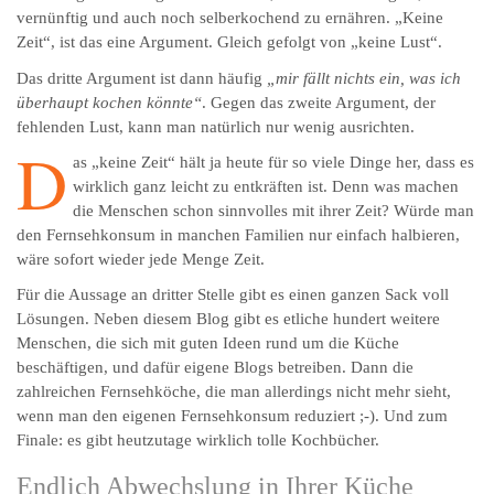
vernünftig und auch noch selberkochend zu ernähren.
„Keine
Zeit“, ist das eine Argument. Gleich gefolgt von „keine Lust“.
Das dritte Argument ist dann häufig
„mir fällt nichts ein, was ich
überhaupt kochen könnte“
. Gegen das zweite Ar­gu­ment, der
fehlenden Lust, kann man natürlich nur wenig ausrichten.
D
as „keine Zeit“ hält ja heute für so viele Dinge her, dass es
wirklich ganz leicht zu entkräften ist. Denn was machen
die Menschen schon sinnvolles mit ihrer Zeit? Würde man
den Fernsehkonsum in manchen Familien nur einfach halbieren,
wäre sofort wieder jede Menge Zeit.
Für die Aussage an dritter Stelle gibt es einen ganzen Sack voll
Lösungen. Neben diesem Blog gibt es etliche hundert weitere
Menschen, die sich mit guten Ideen rund um die Küche
beschäftigen, und dafür eigene Blogs betreiben. Dann die
zahlreichen Fernsehköche, die man allerdings nicht mehr sieht,
wenn man den eigenen Fernsehkonsum reduziert ;-). Und zum
Finale: es gibt heutzutage wirklich tolle Kochbücher.
Endlich Abwechslung in Ihrer Küche