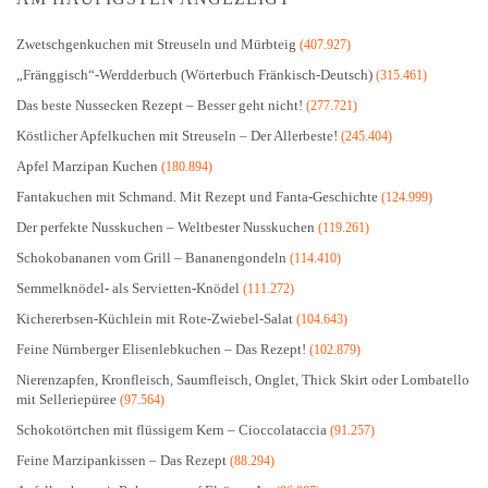
Zwetschgenkuchen mit Streuseln und Mürbteig
(407.927)
„Fränggisch“-Werdderbuch (Wörterbuch Fränkisch-Deutsch)
(315.461)
Das beste Nussecken Rezept – Besser geht nicht!
(277.721)
Köstlicher Apfelkuchen mit Streuseln – Der Allerbeste!
(245.404)
Apfel Marzipan Kuchen
(180.894)
Fantakuchen mit Schmand. Mit Rezept und Fanta-Geschichte
(124.999)
Der perfekte Nusskuchen – Weltbester Nusskuchen
(119.261)
Schokobananen vom Grill – Bananengondeln
(114.410)
Semmelknödel- als Servietten-Knödel
(111.272)
Kichererbsen-Küchlein mit Rote-Zwiebel-Salat
(104.643)
Feine Nürnberger Elisenlebkuchen – Das Rezept!
(102.879)
Nierenzapfen, Kronfleisch, Saumfleisch, Onglet, Thick Skirt oder Lombatello
mit Selleriepüree
(97.564)
Schokotörtchen mit flüssigem Kern – Cioccolataccia
(91.257)
Feine Marzipankissen – Das Rezept
(88.294)