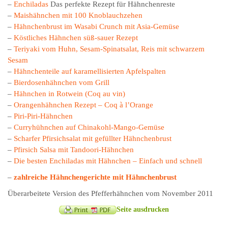
–
Enchiladas
Das perfekte Rezept für Hähnchenreste
–
Maishähnchen mit 100 Knoblauchzehen
–
Hähnchenbrust im Wasabi Crunch mit Asia-Gemüse
–
Köstliches Hähnchen süß-sauer Rezept
–
Teriyaki vom Huhn, Sesam-Spinatsalat, Reis mit schwarzem
Sesam
–
Hähnchenteile auf karamellisierten Apfelspalten
–
Bierdosenhähnchen vom Grill
–
Hähnchen in Rotwein (Coq au vin)
–
Orangenhähnchen Rezept – Coq à l’Orange
–
Piri-Piri-Hähnchen
–
Curryhühnchen auf Chinakohl-Mango-Gemüse
–
Scharfer Pfirsichsalat mit gefüllter Hähnchenbrust
–
Pfirsich Salsa mit Tandoori-Hähnchen
–
Die besten Enchiladas mit Hähnchen – Einfach und schnell
–
zahlreiche Hähnchengerichte mit Hähnchenbrust
Überarbeitete Version des Pfefferhähnchen vom November 2011
Seite ausdrucken