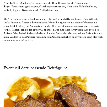
Abgelegt in:
Asiatisch
,
Geflügel
,
Indisch
,
Reis
,
Rezepte für die Quarantäne
Tags:
Basmatireis
,
ganzkörper
,
Ganzkörperverwertung
,
Hähnchen
,
Hähnchenbrust
,
indisch
,
Ingwer
,
Kreuzkümmel
,
Pfefferhähnchen
Mit *) gekennzeichnete Links in meinen Beiträgen sind Affiliate Links. Diese Affiliate-
Links führen zu Amazon-Produktseiten. Wenn Sie irgendwo auf meiner Webseite auf
einen Link klicken, der Sie zu Amazon.de führt und einen oder mehrere dort verlinkte
Artikel kaufen, erhalte ich (Peter G. Spandl) dafür eine kleine Provision. Der Preis des
Artikels / der Artikel ändert sich dadurch nicht; Sie zahlen also den selben Preis, wie sonst
auch. Zudem ist das Partnerprogramm von Amazon natürlich anonym: Ich kann also nicht
sehen, wer was gekauft hat.
Eventuell dazu passende Beiträge