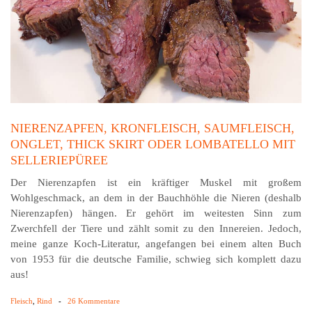
NIERENZAPFEN, KRONFLEISCH, SAUMFLEISCH,
ONGLET, THICK SKIRT ODER LOMBATELLO MIT
SELLERIEPÜREE
Der Nierenzapfen ist ein kräftiger Muskel mit großem
Wohlgeschmack, an dem in der Bauchhöhle die Nieren (deshalb
Nierenzapfen) hängen. Er gehört im weitesten Sinn zum
Zwerchfell der Tiere und zählt somit zu den Innereien. Jedoch,
meine ganze Koch-Literatur, angefangen bei einem alten Buch
von 1953 für die deutsche Familie, schwieg sich komplett dazu
aus!
Fleisch
,
Rind
-
26 Kommentare