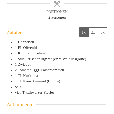
PORTIONEN
2
Personen
Zutaten
1x
2x
3x
1
Hähnchen
1
EL
Olivenöl
4
Knoblauchzehen
1
Stück
frischer Ingwer (etwa Walnussgröße)
1
Zwiebel
2
Tomaten (ggf. Dosentomaten)
1
TL
Kurkuma
1
TL
Kreuzkümmel (Cumin)
Salz
viel (!)
schwarzer Pfeffer
Anleitungen