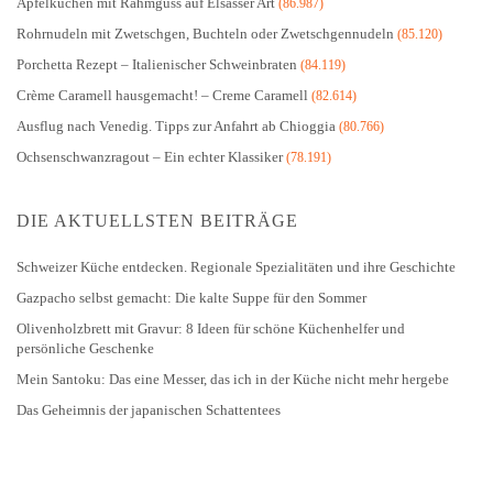
Apfelkuchen mit Rahmguss auf Elsässer Art
(86.987)
Rohrnudeln mit Zwetschgen, Buchteln oder Zwetschgennudeln
(85.120)
Porchetta Rezept – Italienischer Schweinbraten
(84.119)
Crème Caramell hausgemacht! – Creme Caramell
(82.614)
Ausflug nach Venedig. Tipps zur Anfahrt ab Chioggia
(80.766)
Ochsenschwanzragout – Ein echter Klassiker
(78.191)
DIE AKTUELLSTEN BEITRÄGE
Schweizer Küche entdecken. Regionale Spezialitäten und ihre Geschichte
Gazpacho selbst gemacht: Die kalte Suppe für den Sommer
Olivenholzbrett mit Gravur: 8 Ideen für schöne Küchenhelfer und
persönliche Geschenke
Mein Santoku: Das eine Messer, das ich in der Küche nicht mehr hergebe
Das Geheimnis der japanischen Schattentees