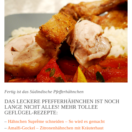
Fertig ist das Südindische Pfefferhähnchen
DAS LECKERE PFEFFERHÄHNCHEN IST NOCH
LANGE NICHT ALLES! MEHR TOLLEE
GEFLÜGEL-REZEPTE:
–
Hähnchen Suprême schneiden – So wird es gemacht
–
Amalfi-Gockel – Zitronenhähnchen mit Kräuterhaut