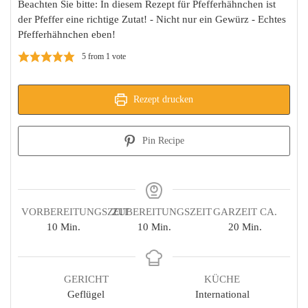
Beachten Sie bitte: In diesem Rezept für Pfefferhähnchen ist
der Pfeffer eine richtige Zutat! - Nicht nur ein Gewürz - Echtes
Pfefferhähnchen eben!
5
from 1 vote
Rezept drucken
Pin Recipe
VORBEREITUNGSZEIT
ZUBEREITUNGSZEIT
GARZEIT CA.
Minuten
Minuten
Minuten
10
Min.
10
Min.
20
Min.
GERICHT
KÜCHE
Geflügel
International